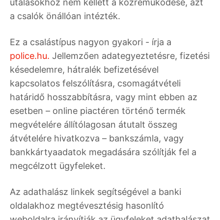
utalásokhoz nem kellett a közreműködése, azt
a csalók önállóan intézték.
Ez a csalástípus nagyon gyakori - írja a
police.hu.
Jellemzően adategyeztetésre, fizetési
késedelemre, hátralék befizetésével
kapcsolatos felszólításra, csomagátvételi
határidő hosszabbításra, vagy mint ebben az
esetben – online piactéren történő termék
megvételére állítólagosan átutalt összeg
átvételére hivatkozva – bankszámla, vagy
bankkártyaadatok megadására szólítják fel a
megcélzott ügyfeleket.
Az adathalász linkek segítségével a banki
oldalakhoz megtévesztésig hasonlító
weboldalra irányítják az ügyfeleket adathalászat