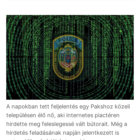
A napokban tett feljelentés egy Pakshoz közeli
településen élő nő, aki internetes piactéren
hirdette meg feleslegessé vált bútorait. Még a
hirdetés feladásának napján jelentkezett is