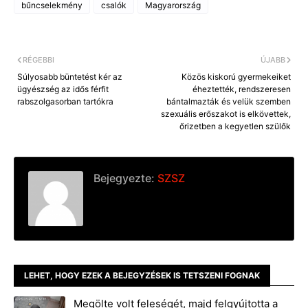
bűncselekmény
csalók
Magyarország
RÉGEBBI
ÚJABB
Súlyosabb büntetést kér az
Közös kiskorú gyermekeiket
ügyészség az idős férfit
éheztették, rendszeresen
rabszolgasorban tartókra
bántalmazták és velük szemben
szexuális erőszakot is elkövettek,
őrizetben a kegyetlen szülők
Bejegyezte:
SZSZ
LEHET, HOGY EZEK A BEJEGYZÉSEK IS TETSZENI FOGNAK
Megölte volt feleségét, majd felgyújtotta a