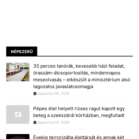
NÉPSZERŰ
35 perces tanórák, kevesebb házi feladat,
óraszám-átcsoportosítás, mindennapos
meseolvasás – elkészült a minisztérium alsó
tagozatos javaslatcsomagja
augusztus 08, 2026
Pépes étel helyett rizses ragut kapott egy
beteg a szekszárdi kórházban, megfulladt
augusztus 09, 2026
Évekig terrorizálta élettársát és annak két