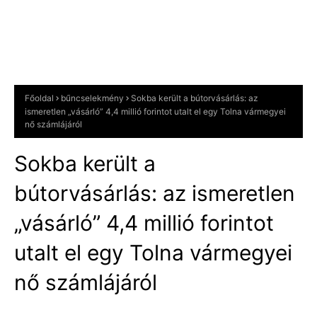
Főoldal
bűncselekmény
Sokba került a bútorvásárlás: az
ismeretlen „vásárló” 4,4 millió forintot utalt el egy Tolna vármegyei
nő számlájáról
Sokba került a
bútorvásárlás: az ismeretlen
„vásárló” 4,4 millió forintot
utalt el egy Tolna vármegyei
nő számlájáról