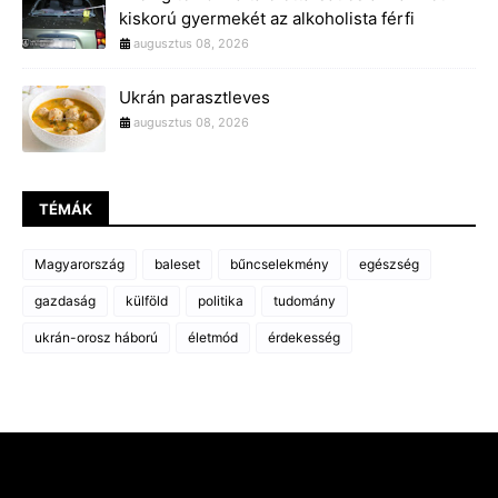
kiskorú gyermekét az alkoholista férfi
augusztus 08, 2026
Ukrán parasztleves
augusztus 08, 2026
TÉMÁK
Magyarország
baleset
bűncselekmény
egészség
gazdaság
külföld
politika
tudomány
ukrán-orosz háború
életmód
érdekesség