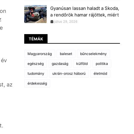
Gyanúsan lassan haladt a Skoda,
don
a rendőrök hamar rájöttek, miért
z
július 29, 2026
re
TÉMÁK
Magyarország
baleset
bűncselekmény
 év
egészség
gazdaság
külföld
politika
tudomány
ukrán-orosz háború
életmód
érdekesség
t, az
t.