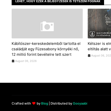
LEHET, HOGY EZEK A BEJEGYZÉSEK IS TETSZENI FOGNAK
Kábítószer-kereskedelemből tartotta el
Kétszer is el
családját egy Füzesabony környéki nő,
eltiltás alatt 
12 millió forint bevételre tett szert
August 06, 20
August 06, 2026
Crafted with
by
Blog
| Distributed by
Gooyaabi