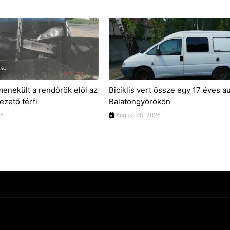
menekült a rendőrök elől az
Biciklis vert össze egy 17 éves a
vezető férfi
Balatongyörökön
26
August 05, 2026