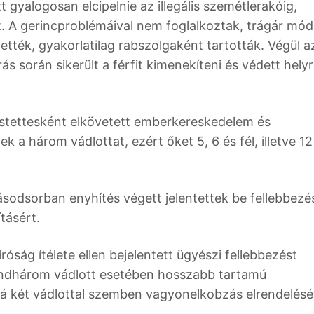
 gyalogosan elcipelnie az illegális szemétlerakóig,
t. A gerincproblémáival nem foglalkoztak, trágár mó
tették, gyakorlatilag rabszolgaként tartották. Végül a
ás során sikerült a férfit kimenekíteni és védett hely
rstettesként elkövetett emberkereskedelem és
 három vádlottat, ezért őket 5, 6 és fél, illetve 12
sodsorban enyhítés végett jelentettek be fellebbezés
tásért.
róság ítélete ellen bejelentett ügyészi fellebbezést
indhárom vádlott esetében hosszabb tartamú
á két vádlottal szemben vagyonelkobzás elrendelésé