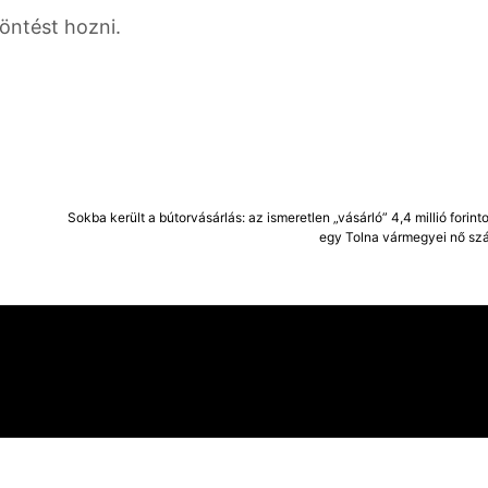
öntést hozni.
Sokba került a bútorvásárlás: az ismeretlen „vásárló” 4,4 millió forintot
egy Tolna vármegyei nő szá