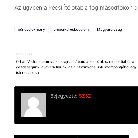
Az ügyben a Pécsi Ítélőtábla fog másodfokon d
bűncselekmény
emberkereskedelem
Magyarország
RÉGEBBI
Orbán Viktor: nekünk az ukrajnai háború a zsebünk szempontjából, a
gazdaságunk, a jövedelmünk, az életszínvonalunk szempontjából egy
istencsapása
Bejegyezte:
SZSZ