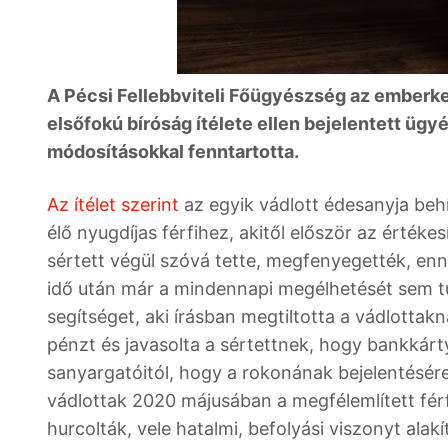
A Pécsi Fellebbviteli Főügyészség az ember
elsőfokú bíróság ítélete ellen bejelentett üg
módosításokkal fenntartotta.
Az ítélet szerint
az egyik vádlott édesanyja beh
élő nyugdíjas férfihez, akitől először az értéke
sértett végül szóvá tette, megfenyegették, enn
idő után már a mindennapi megélhetését sem tud
segítséget, aki írásban megtiltotta a vádlottak
pénzt és javasolta a sértettnek, hogy bankkártyá
sanyargatóitól, hogy a rokonának bejelentésére
vádlottak 2020 májusában a megfélemlített férf
hurcolták, vele hatalmi, befolyási viszonyt ala