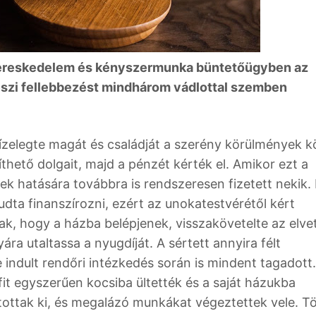
kereskedelem és kényszermunka büntetőügyben az
yészi fellebbezést mindhárom vádlottal szemben
ízelegte magát és családját a szerény körülmények k
síthető dolgait, majd a pénzét kérték el. Amikor ezt a
ek hatására továbbra is rendszeresen fizetett nekik.
ta finanszírozni, ezért az unokatestvérétől kért
nak, hogy a házba belépjenek, visszakövetelte az elve
ra utaltassa a nyugdíját. A sértett annyira félt
 indult rendőri intézkedés során is mindent tagadott.
it egyszerűen kocsiba ültették és a saját házukba
kítottak ki, és megalázó munkákat végeztettek vele. 