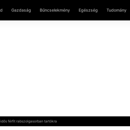
ld
Gazdaság
Bűncselekmény
Egészség
Tudomány
dős férfit rabszolgasorban tartókra