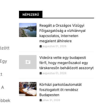
NÉPSZERŰ
Reagált a Országos Vízügyi
Főigazgatóság a vízhiánnyal
kapcsolatos, interneten
megjelent álhírekre
augusztus 01, 2026
özött
Videóra vette egy budapesti
 Egy
férfi, hogy megerőszakol egy
társkeresőn behálózott asszonyt
augusztus 01, 2026
tt
Kórházi parkolóautomatát
 A
fosztogatott öt rendész
Budapesten
Többek
július 31, 2026