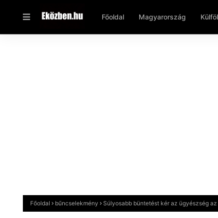
Főoldal
Magyarország
Külfö
Főoldal
bűncselekmény
Súlyosabb büntetést kér az ügyészség az i