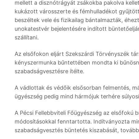
mellett a disznótrágyát zsákokba pakolva kellett
kukázott városszerte és fémhulladékot gyűjtöt
beszéltek vele és fizikailag bántalmazták, éhez
unokatestvér bejelentésére indított büntetőeljár
szállítani.
Az elsőfokon eljárt Szekszárdi Törvényszék tá
kényszermunka bűntettében mondta ki bűnösnek a
szabadságvesztésre ítélte.
A vádlottak és védőik elsősorban felmentés, má
ügyészség pedig mind hármójuk terhére súlyosí
A Pécsi Fellebbviteli Főügyészség az elsőfokú bí
módosításokkal fenntartotta. Indítványozta m
szabadságvesztés büntetés kiszabását, tovább