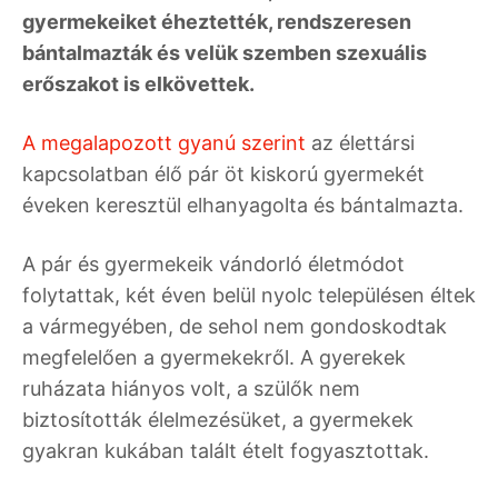
gyermekeiket éheztették, rendszeresen
bántalmazták és velük szemben szexuális
erőszakot is elkövettek.
A megalapozott gyanú szerint
az élettársi
kapcsolatban élő pár öt kiskorú gyermekét
éveken keresztül elhanyagolta és bántalmazta.
A pár és gyermekeik vándorló életmódot
folytattak, két éven belül nyolc településen éltek
a vármegyében, de sehol nem gondoskodtak
megfelelően a gyermekekről. A gyerekek
ruházata hiányos volt, a szülők nem
biztosították élelmezésüket, a gyermekek
gyakran kukában talált ételt fogyasztottak.