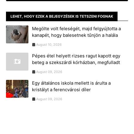
LEHET, HOGY EZEK A BEJEGYZÉSEK IS TETSZENI FOGNAK
Megölte volt feleségét, majd felgyújtotta a
kanapét, hogy balesetnek tűnjön a halála
August 10, 2026
Pépes étel helyett rizses ragut kapott egy
beteg a szekszárdi kórházban, megfulladt
August 09, 2026
Egy általános iskola mellett is árulta a
kristályt a ferencvárosi díler
August 09, 2026