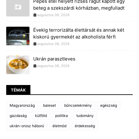
Pépes étel helyett rizses ragut kapott egy
beteg a szekszárdi kórházban, megfulladt
augusztus 09, 2026
Évekig terrorizálta élettársát és annak két
kiskorú gyermekét az alkoholista férfi
augusztus 08, 2026
Ukrán parasztleves
augusztus 08, 2026
TÉMÁK
Magyarország
baleset
bűncselekmény
egészség
gazdaság
külföld
politika
tudomány
ukrán-orosz háború
életmód
érdekesség