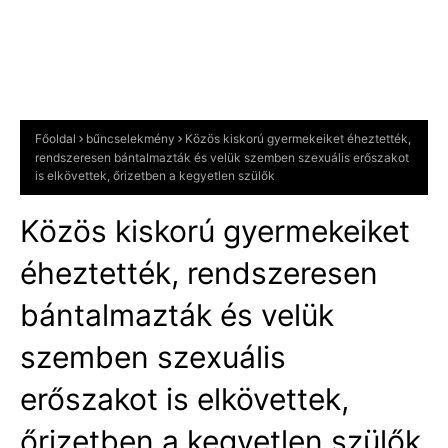
Főoldal
bűncselekmény
Közös kiskorú gyermekeiket éheztették,
rendszeresen bántalmazták és velük szemben szexuális erőszakot
is elkövettek, őrizetben a kegyetlen szülők
Közös kiskorú gyermekeiket
éheztették, rendszeresen
bántalmazták és velük
szemben szexuális
erőszakot is elkövettek,
őrizetben a kegyetlen szülők