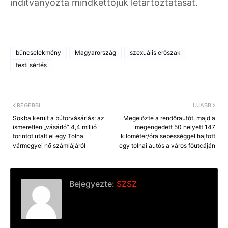
indítványozta mindkettőjük letartóztatását.
bűncselekmény
Magyarország
szexuális erőszak
testi sértés
RÉGEBBI
ÚJABB
Sokba került a bútorvásárlás: az
Megelőzte a rendőrautót, majd a
ismeretlen „vásárló” 4,4 millió
megengedett 50 helyett 147
forintot utalt el egy Tolna
kilométer/óra sebességgel hajtott
vármegyei nő számlájáról
egy tolnai autós a város főutcáján
Bejegyezte:
SZSZ