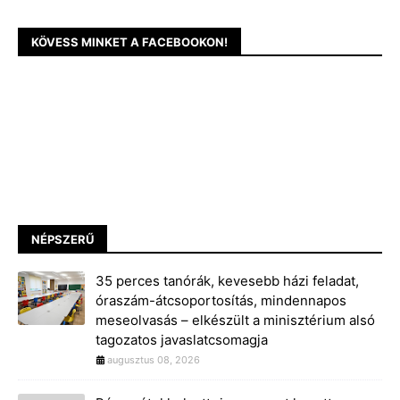
KÖVESS MINKET A FACEBOOKON!
NÉPSZERŰ
35 perces tanórák, kevesebb házi feladat,
óraszám-átcsoportosítás, mindennapos
meseolvasás – elkészült a minisztérium alsó
tagozatos javaslatcsomagja
augusztus 08, 2026