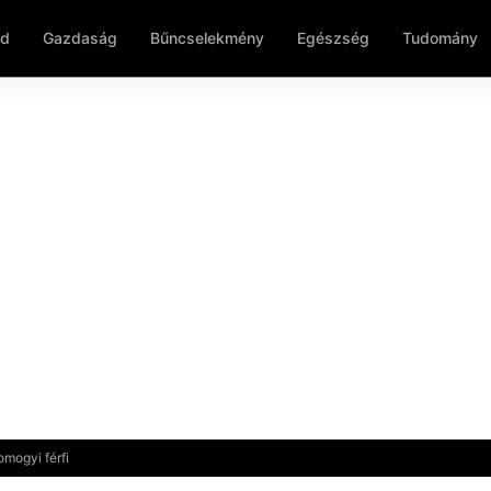
ld
Gazdaság
Bűncselekmény
Egészség
Tudomány
omogyi férfi