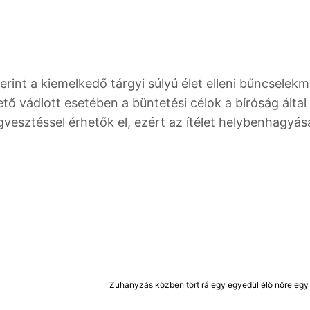
zerint a kiemelkedő tárgyi súlyú élet elleni bűncselek
 vádlott esetében a büntetési célok a bíróság által
gvesztéssel érhetők el, ezért az ítélet helybenhagyás
Zuhanyzás közben tört rá egy egyedül élő nőre egy