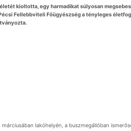
 életét kioltotta, egy harmadikat súlyosan megsebesí
Pécsi Fellebbviteli Főügyészség a tényleges életfog
tványozta.
. márciusában lakóhelyén, a buszmegállóban ismerő