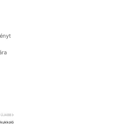
ményt
ára
ÚJABB
 kukkoló