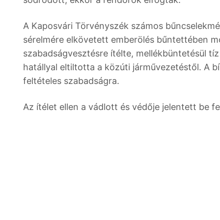
A Kaposvári Törvényszék számos bűncselekmén
sérelmére elkövetett emberölés bűntettében mon
szabadságvesztésre ítélte, mellékbüntetésül tíz
hatállyal eltiltotta a közúti járművezetéstől. A
feltételes szabadságra.
Az ítélet ellen a vádlott és védője jelentett be 