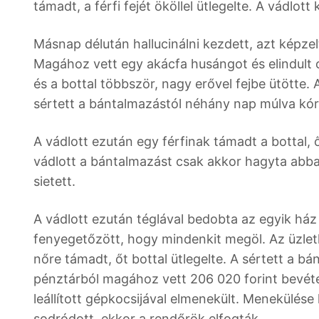
támadt, a férfi fejét ököllel ütlegelte. A vádlot
Másnap délután hallucinálni kezdett, azt képzel
Magához vett egy akácfa husángot és elindult 
és a bottal többször, nagy erővel fejbe ütötte. 
sértett a bántalmazástól néhány nap múlva kó
A vádlott ezután egy férfinak támadt a bottal, ő
vádlott a bántalmazást csak akkor hagyta abba,
sietett.
A vádlott ezután téglával bedobta az egyik ház 
fenyegetőzött, hogy mindenkit megöl. Az üzleth
nőre támadt, őt bottal ütlegelte. A sértett a b
pénztárból magához vett 206 020 forint bevétel
leállított gépkocsijával elmenekült. Menekülés
sodródott, ekkor a rendőrök elfogták.