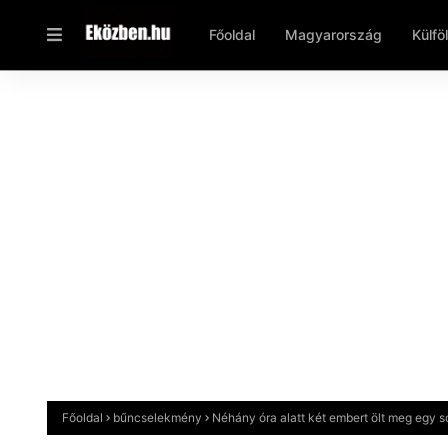
Főoldal
Magyarország
Külfö
Főoldal
bűncselekmény
Néhány óra alatt két embert ölt meg egy s