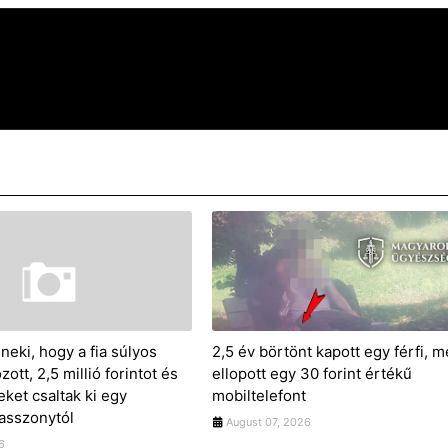
neki, hogy a fia súlyos
2,5 év börtönt kapott egy férfi, m
ott, 2,5 millió forintot és
ellopott egy 30 forint értékű
ket csaltak ki egy
mobiltelefont
 asszonytól
August 07, 2026
6