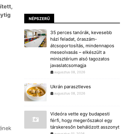
tett,
ytig
NÉPSZERŰ
35 perces tanórák, kevesebb
házi feladat, óraszám-
átcsoportosítás, mindennapos
meseolvasás – elkészült a
minisztérium alsó tagozatos
javaslatcsomagja
augusztus 08, 2026
Ukrán parasztleves
augusztus 08, 2026
Videóra vette egy budapesti
férfi, hogy megerőszakol egy
társkeresőn behálózott asszonyt
sének
augusztus 01, 2026