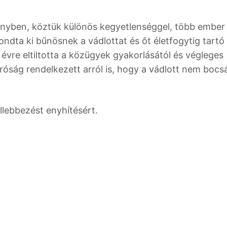
yben, köztük különös kegyetlenséggel, több ember
dta ki bűnösnek a vádlottat és őt életfogytig tartó
 évre eltiltotta a közügyek gyakorlásától és végleges
 bíróság rendelkezett arról is, hogy a vádlott nem boc
fellebbezést enyhítésért.