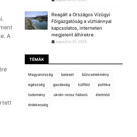
Reagált a Országos Vízügyi
i.
Főigazgatóság a vízhiánnyal
ament
kapcsolatos, interneten
megjelent álhírekre
te. A
augusztus 01, 2026
TÉMÁK
ére
Magyarország
baleset
bűncselekmény
egészség
gazdaság
külföld
politika
tudomány
ukrán-orosz háború
életmód
rtett
érdekesség