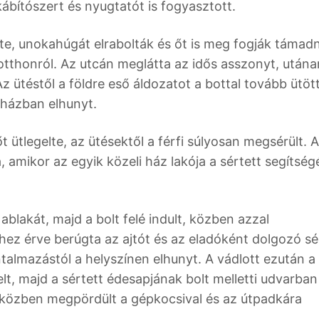
t kábítószert és nyugtatót is fogyasztott.
te, unokahúgát elrabolták és őt is meg fogják támadn
otthonról. Az utcán meglátta az idős asszonyt, után
Az ütéstől a földre eső áldozatot a bottal tovább ütöt
rházban elhunyt.
t ütlegelte, az ütésektől a férfi súlyosan megsérült. A
 amikor az egyik közeli ház lakója a sértett segítség
ablakát, majd a bolt felé indult, közben azzal
ez érve berúgta az ajtót és az eladóként dolgozó sé
ántalmazástól a helyszínen elhunyt. A vádlott ezután a
t, majd a sértett édesapjának bolt melletti udvarban
e közben megpördült a gépkocsival és az útpadkára