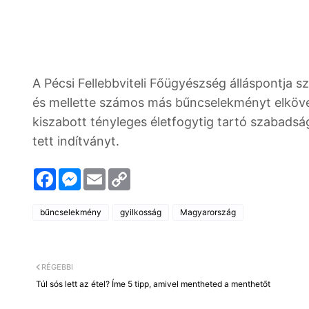
A Pécsi Fellebbviteli Főügyészség álláspontja s
és mellette számos más bűncselekményt elkövető
kiszabott tényleges életfogytig tartó szabadsá
tett indítványt.
F
M
E
C
a
e
m
o
c
s
a
p
e
s
i
y
bűncselekmény
gyilkosság
Magyarország
b
e
l
L
o
n
i
o
g
n
k
e
k
r
RÉGEBBI
Túl sós lett az étel? Íme 5 tipp, amivel mentheted a menthetőt