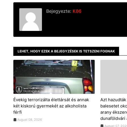
Bejegyezte:
K86
LEHET, HOGY EZEK A BEJEGYZÉSEK IS TETSZENI FOGNAK
Évekig terrorizálta élettársát és annak
Azt hazudták 
két kiskorú gyermekét az alkoholista
balesetet okoz
férfi
arany ékszere
dunaföldvári
August 08, 2026
August 07, 202