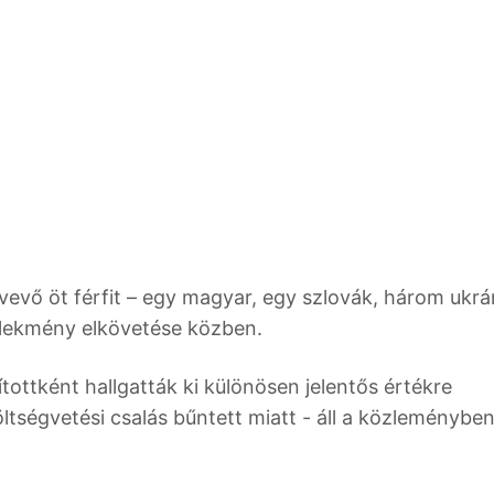
vevő öt férfit – egy magyar, egy szlovák, három ukrá
selekmény elkövetése közben.
ottként hallgatták ki különösen jelentős értékre
tségvetési csalás bűntett miatt - áll a közleményben