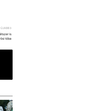
ÚJABB
tszer is
ösi tóba