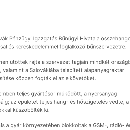
vák Pénzügyi Igazgatás Bűnügyi Hivatala összehango
tással és kereskedelemmel foglalkozó bűnszervezetre.
en ütöttek rajta a szervezet tagjain mindkét ország
 valamint a Szlovákiába telepített alapanyagraktár
sítése közben fogták el az elkövetőket.
mben teljes gyártósor működött, a nyersanyag
áig; az épületet teljes hang- és hőszigetelés védte, a
kkal küszöbölték ki.
is a gyár környezetében blokkolták a GSM-, rádió- é