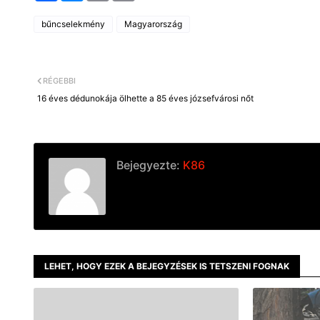
c
s
a
p
e
s
i
y
bűncselekmény
Magyarország
b
e
l
L
o
n
i
o
g
n
k
e
k
r
RÉGEBBI
16 éves dédunokája ölhette a 85 éves józsefvárosi nőt
Bejegyezte:
K86
LEHET, HOGY EZEK A BEJEGYZÉSEK IS TETSZENI FOGNAK