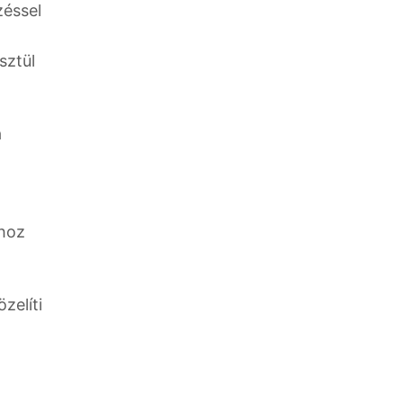
zéssel
sztül
a
ához
zelíti