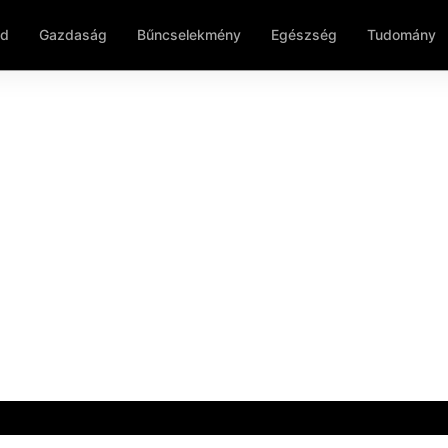
ld
Gazdaság
Bűncselekmény
Egészség
Tudomány