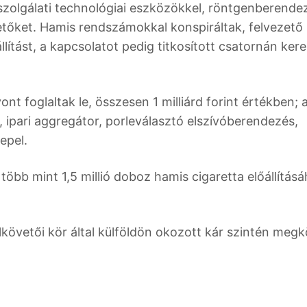
sszolgálati technológiai eszközökkel, röntgenberende
tőket. Hamis rendszámokkal konspiráltak, felvezető
ítást, a kapcsolatot pedig titkosított csatornán kere
nt foglaltak le, összesen 1 milliárd forint értékben; 
, ipari aggregátor, porleválasztó elszívóberendezés,
epel.
 több mint 1,5 millió doboz hamis cigaretta előállítás
követői kör által külföldön okozott kár szintén megkö