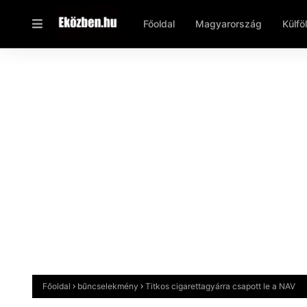
Főoldal
Magyarország
Külfö
Főoldal
bűncselekmény
Titkos cigarettagyárra csapott le a NAV