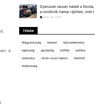
Gyanúsan lassan haladt a Skoda,
a rendőrök hamar rájöttek, miért
július 29, 2026
lt
TÉMÁK
Magyarország
baleset
bűncselekmény
ban: a
egészség
gazdaság
külföld
politika
tudomány
ukrán-orosz háború
életmód
érdekesség
s