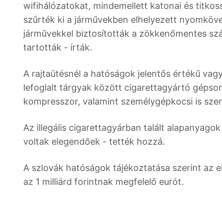
wifihálózatokat, mindemellett katonai és titko
szűrték ki a járművekben elhelyezett nyomköve
járművekkel biztosították a zökkenőmentes száll
tartották - írták.
A rajtaütésnél a hatóságok jelentős értékű vagyo
lefoglalt tárgyak között cigarettagyártó gépsor
kompresszor, valamint személygépkocsi is szer
Az illegális cigarettagyárban talált alapanyagok
voltak elegendőek - tették hozzá.
A szlovák hatóságok tájékoztatása szerint az el
az 1 milliárd forintnak megfelelő eurót.