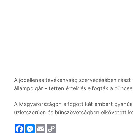
A jogellenes tevékenység szervezésében részt 
állampolgár – tetten érték és elfogták a bűnc
A Magyarországon elfogott két embert gyanúsít
üzletszerűen és bűnszövetségben elkövetett köl
F
M
E
C
a
e
m
o