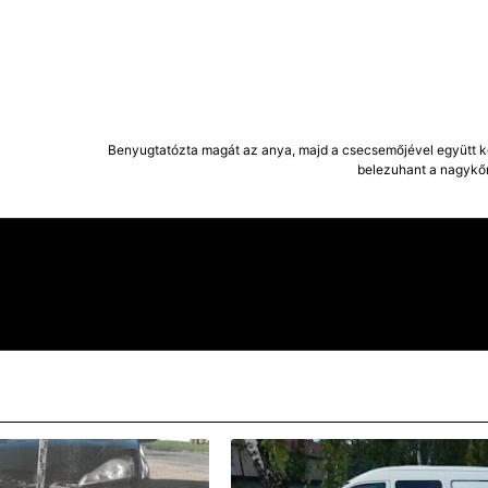
Benyugtatózta magát az anya, majd a csecsemőjével együtt ké
belezuhant a nagykőr