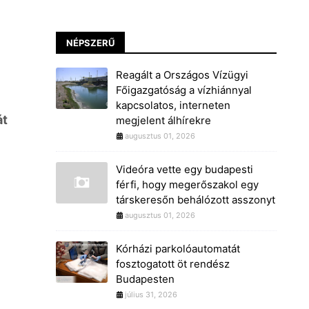
NÉPSZERŰ
Reagált a Országos Vízügyi
Főigazgatóság a vízhiánnyal
kapcsolatos, interneten
át
megjelent álhírekre
augusztus 01, 2026
Videóra vette egy budapesti
férfi, hogy megerőszakol egy
társkeresőn behálózott asszonyt
augusztus 01, 2026
Kórházi parkolóautomatát
fosztogatott öt rendész
Budapesten
július 31, 2026