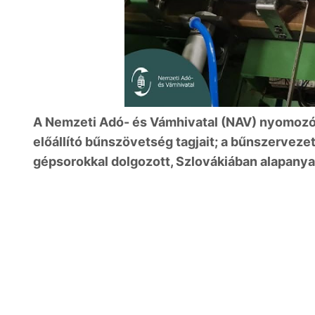
A Nemzeti Adó- és Vámhivatal (NAV) nyomozói
előállító bűnszövetség tagjait; a bűnszervezet
gépsorokkal dolgozott, Szlovákiában alapanyagr