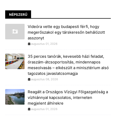
NÉPSZERŰ
Videóra vette egy budapesti férfi, hogy
megerőszakol egy társkeresőn behálózott
asszonyt
augusztus 01, 2026
35 perces tanórák, kevesebb házi feladat,
óraszám-átcsoportosítás, mindennapos
meseolvasás – elkészült a minisztérium alsó
tagozatos javaslatcsomagja
augusztus 08, 2026
Reagált a Országos Vízügyi Főigazgatóság a
vízhiánnyal kapcsolatos, interneten
megjelent álhírekre
augusztus 01, 2026