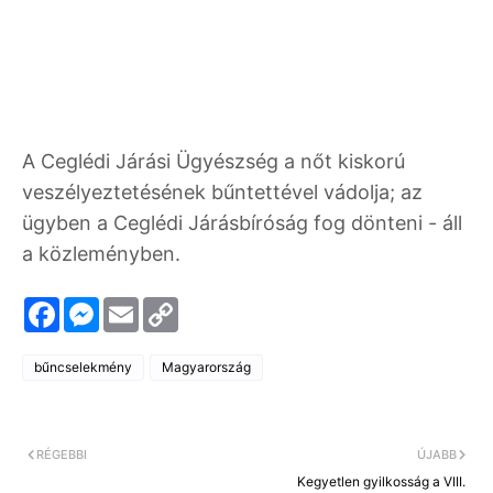
A Ceglédi Járási Ügyészség a nőt kiskorú
veszélyeztetésének bűntettével vádolja; az
ügyben a Ceglédi Járásbíróság fog dönteni - áll
a közleményben.
F
M
E
C
a
e
m
o
c
s
a
p
e
s
i
y
bűncselekmény
Magyarország
b
e
l
L
o
n
i
o
g
n
k
e
k
r
RÉGEBBI
ÚJABB
Kegyetlen gyilkosság a VIII.