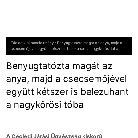
Főoldal
bűncselekmény
Benyugtatózta magát az anya, majd a
csecsemőjével együtt kétszer is belezuhant a nagykőrösi tóba
Benyugtatózta magát az
anya, majd a csecsemőjével
együtt kétszer is belezuhant
a nagykőrösi tóba
A Ceglédi Járási Ügyészség kiskorú