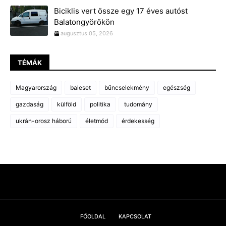
Biciklis vert össze egy 17 éves autóst
Balatongyörökön
augusztus 05, 2026
TÉMÁK
Magyarország
baleset
bűncselekmény
egészség
gazdaság
külföld
politika
tudomány
ukrán-orosz háború
életmód
érdekesség
FŐOLDAL
KAPCSOLAT