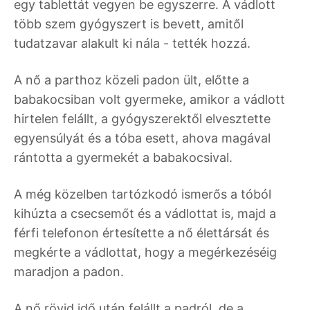
egy tablettát vegyen be egyszerre. A vádlott
több szem gyógyszert is bevett, amitől
tudatzavar alakult ki nála - tették hozzá.
A nő a parthoz közeli padon ült, előtte a
babakocsiban volt gyermeke, amikor a vádlott
hirtelen felállt, a gyógyszerektől elvesztette
egyensúlyát és a tóba esett, ahova magával
rántotta a gyermekét a babakocsival.
A még közelben tartózkodó ismerős a tóból
kihúzta a csecsemőt és a vádlottat is, majd a
férfi telefonon értesítette a nő élettársát és
megkérte a vádlottat, hogy a megérkezéséig
maradjon a padon.
A nő rövid idő után felállt a padról, de a