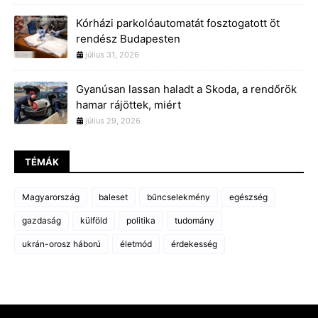
Kórházi parkolóautomatát fosztogatott öt
rendész Budapesten
július 31, 2026
Gyanúsan lassan haladt a Skoda, a rendőrök
hamar rájöttek, miért
július 29, 2026
TÉMÁK
Magyarország
baleset
bűncselekmény
egészség
gazdaság
külföld
politika
tudomány
ukrán-orosz háború
életmód
érdekesség