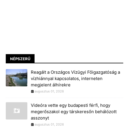
NÉPSZERŰ
Reagált a Országos Vízügyi Főigazgatóság a
vízhiánnyal kapcsolatos, interneten
megjelent álhírekre
augusztus 01, 2026
Videóra vette egy budapesti férfi, hogy
megerőszakol egy társkeresőn behálózott
asszonyt
augusztus 01, 2026