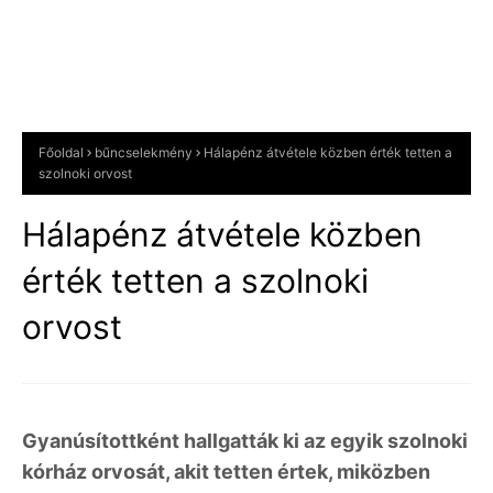
Főoldal
bűncselekmény
Hálapénz átvétele közben érték tetten a
szolnoki orvost
Hálapénz átvétele közben
érték tetten a szolnoki
orvost
Gyanúsítottként hallgatták ki az egyik szolnoki
kórház orvosát, akit tetten értek, miközben