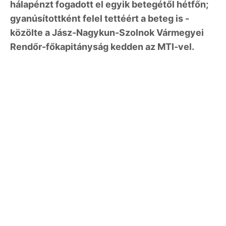
hálapénzt fogadott el egyik betegétől hétfőn;
gyanúsítottként felel tettéért a beteg is -
közölte a Jász-Nagykun-Szolnok Vármegyei
Rendőr-főkapitányság kedden az MTI-vel.