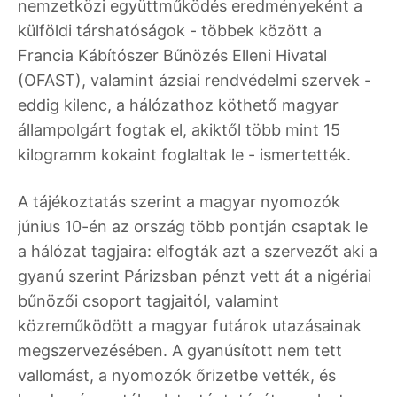
nemzetközi együttműködés eredményeként a
külföldi társhatóságok - többek között a
Francia Kábítószer Bűnözés Elleni Hivatal
(OFAST), valamint ázsiai rendvédelmi szervek -
eddig kilenc, a hálózathoz köthető magyar
állampolgárt fogtak el, akiktől több mint 15
kilogramm kokaint foglaltak le - ismertették.
A tájékoztatás szerint a magyar nyomozók
június 10-én az ország több pontján csaptak le
a hálózat tagjaira: elfogták azt a szervezőt aki a
gyanú szerint Párizsban pénzt vett át a nigériai
bűnözői csoport tagjaitól, valamint
közreműködött a magyar futárok utazásainak
megszervezésében. A gyanúsított nem tett
vallomást, a nyomozók őrizetbe vették, és