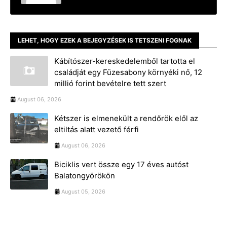
LEHET, HOGY EZEK A BEJEGYZÉSEK IS TETSZENI FOGNAK
Kábítószer-kereskedelemből tartotta el
családját egy Füzesabony környéki nő, 12
millió forint bevételre tett szert
August 06, 2026
Kétszer is elmenekült a rendőrök elől az
eltiltás alatt vezető férfi
August 06, 2026
Biciklis vert össze egy 17 éves autóst
Balatongyörökön
August 05, 2026