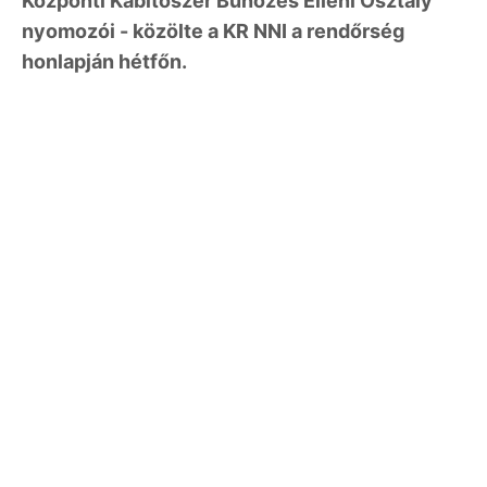
Központi Kábítószer Bűnözés Elleni Osztály
nyomozói - közölte a KR NNI a rendőrség
honlapján hétfőn.