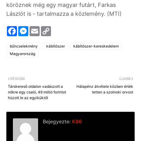
köröznek még egy magyar futárt, Farkas
Lászlót is - tartalmazza a közlemény. (MTI)
F
M
E
C
a
e
m
o
c
s
a
p
e
s
i
y
bűncselekmény
kábítószer
kábítószer-kereskedelem
b
e
l
L
o
n
i
Magyarország
o
g
n
k
e
k
r
RÉGEBBI
ÚJABB
Társkereső oldalon vadászott a
Hálapénz átvétele közben érték
nőkre egy csaló, 49 millió forintot
tetten a szolnoki orvost
húzott le az egyiküktől
Bejegyezte:
K86