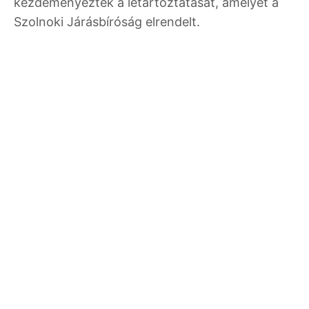
kezdeményezték a letartóztatását, amelyet a
Szolnoki Járásbíróság elrendelt.