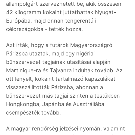
állampolgárt szervezhetett be, akik összesen
42 kilogramm kokaint juttathattak Nyugat-
Európába, majd onnan tengerentúli
célországokba - tették hozzá.
Azt írták, hogy a futárok Magyarországról
Párizsba utaztak, majd egy nigériai
bűnszervezet tagjainak utasításai alapján
Martinique-ra és Tajvanra indultak tovább. Az
ott lenyelt, kokaint tartalmazó kapszulákat
visszaszállították Párizsba, ahonnan a
bűnszervezet más tagjai szintén a testükben
Hongkongba, Japánba és Ausztráliába
csempészték tovább.
A magyar rendőrség jelzései nyomán, valamint