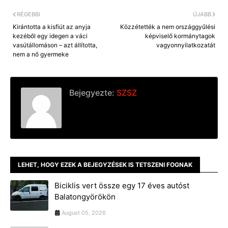
k
e
k
r
RÉGEBBI
ÚJABB
Kirántotta a kisfiút az anyja
Közzétették a nem országgyűlési
kezéből egy idegen a váci
képviselő kormánytagok
vasútállomáson – azt állította,
vagyonnyilatkozatát
nem a nő gyermeke
Bejegyezte:
SZSZ
LEHET, HOGY EZEK A BEJEGYZÉSEK IS TETSZENI FOGNAK
Biciklis vert össze egy 17 éves autóst
Balatongyörökön
August 05, 2026