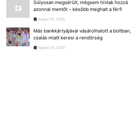
Súlyosan megsérült, mégsem hívtak hozzá
azonnal mentőt – később meghalt a férfi
August 05, 2026
Más bankkártyájával vásárolhatott a boltban,
csalás miatt keresi a rendőrség
August 04, 2026