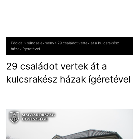
Főoldal
bűncselekmény
29 családot vertek át a kulcsrakész
házak ígéretével
29 családot vertek át a
kulcsrakész házak ígéretével