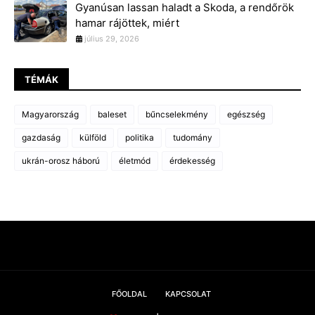
Gyanúsan lassan haladt a Skoda, a rendőrök
hamar rájöttek, miért
július 29, 2026
TÉMÁK
Magyarország
baleset
bűncselekmény
egészség
gazdaság
külföld
politika
tudomány
ukrán-orosz háború
életmód
érdekesség
FŐOLDAL
KAPCSOLAT