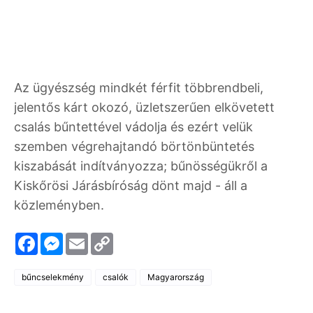
Az ügyészség mindkét férfit többrendbeli,
jelentős kárt okozó, üzletszerűen elkövetett
csalás bűntettével vádolja és ezért velük
szemben végrehajtandó börtönbüntetés
kiszabását indítványozza; bűnösségükről a
Kiskőrösi Járásbíróság dönt majd - áll a
közleményben.
F
M
E
C
a
e
m
o
c
s
a
p
e
s
i
y
bűncselekmény
csalók
Magyarország
b
e
l
L
o
n
i
o
g
n