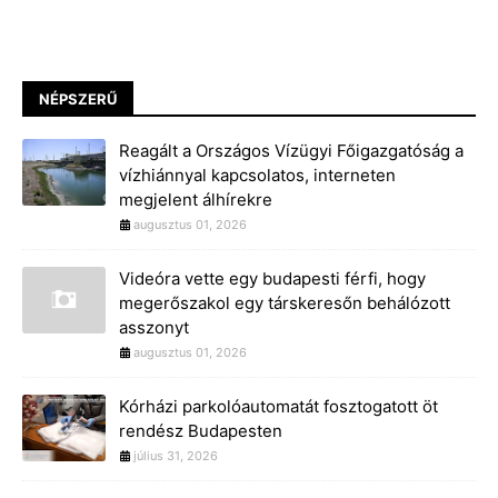
NÉPSZERŰ
Reagált a Országos Vízügyi Főigazgatóság a
vízhiánnyal kapcsolatos, interneten
megjelent álhírekre
augusztus 01, 2026
Videóra vette egy budapesti férfi, hogy
megerőszakol egy társkeresőn behálózott
asszonyt
augusztus 01, 2026
Kórházi parkolóautomatát fosztogatott öt
rendész Budapesten
július 31, 2026