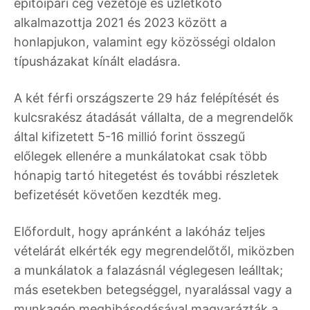
építőipari cég vezetője és üzletkötő
alkalmazottja 2021 és 2023 között a
honlapjukon, valamint egy közösségi oldalon
típusházakat kínált eladásra.
A két férfi országszerte 29 ház felépítését és
kulcsrakész átadását vállalta, de a megrendelők
által kifizetett 5-16 millió forint összegű
előlegek ellenére a munkálatokat csak több
hónapig tartó hitegetést és további részletek
befizetését követően kezdték meg.
Előfordult, hogy apránként a lakóház teljes
vételárát elkérték egy megrendelőtől, miközben
a munkálatok a falazásnál véglegesen leálltak;
más esetekben betegséggel, nyaralással vagy a
munkagép meghibásodásával magyarázták a