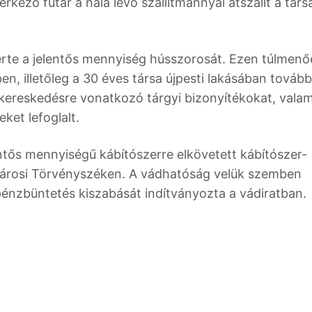
rkező futár a nála lévő szállítmánnyal átszállt a társa
lérte a jelentős mennyiség hússzorosát. Ezen túlmenő
en, illetőleg a 30 éves társa újpesti lakásában tovább
-kereskedésre vonatkozó tárgyi bizonyítékokat, valam
ket lefoglalt.
tős mennyiségű kábítószerre elkövetett kábítószer-
városi Törvényszéken. A vádhatóság velük szemben
énzbüntetés kiszabását indítványozta a vádiratban.