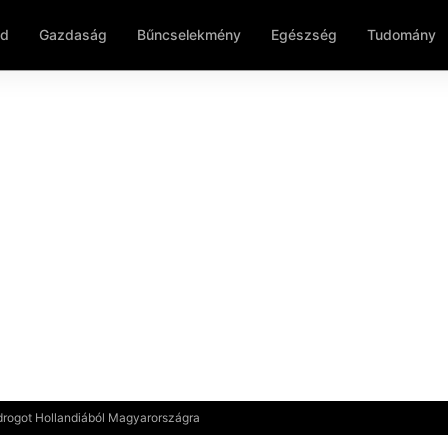
ld
Gazdaság
Bűncselekmény
Egészség
Tudomány
drogot Hollandiából Magyarországra