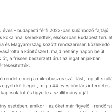
 éves – budapesti férfi 2023-ban különböző fajtájú
s kokainnal kereskedtek, elsősorban Budapest terüle
ndia és Magyarország között rendszeresen közlekedő
ásárolta a kábítószert, majd néhány napon belül
őt, a frissen beszerzett árut az ingatlanjaikban
értékesítették.
ő rendelte meg a mikrobuszos szállítást, foglalt száll
ás egyéb költségeit, míg a 44 éves bűntárs internetes
apcsolatot és figyelte a szállítmány útját.
tmány esetében, amikor - az őket már figyelő - rendőrs