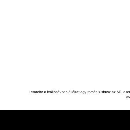
Letarolta a leállósávban állókat egy román kisbusz az M1-ese
m