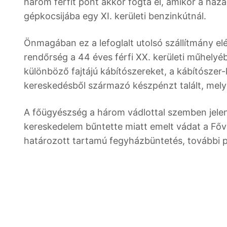
három férfit pont akkor fogta el, amikor a hazaé
gépkocsijába egy XI. kerületi benzinkútnál.
Önmagában ez a lefoglalt utolsó szállítmány e
rendőrség a 44 éves férfi XX. kerületi műhelyéb
különböző fajtájú kábítószereket, a kábítószer
kereskedésből származó készpénzt talált, melye
A főügyészség a három vádlottal szemben jelen
kereskedelem bűntette miatt emelt vádat a Fő
határozott tartamú fegyházbüntetés, további p