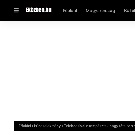
Főoldal
Magyarország
Külfö
Főoldal
bűncselekmény
Telekocsival csempésztek nagy tételben 