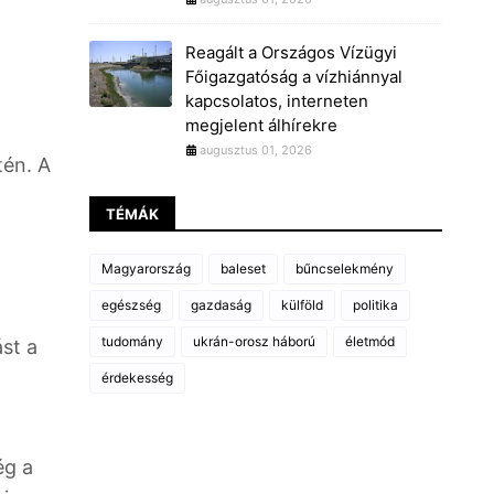
Reagált a Országos Vízügyi
Főigazgatóság a vízhiánnyal
kapcsolatos, interneten
megjelent álhírekre
augusztus 01, 2026
tén. A
TÉMÁK
Magyarország
baleset
bűncselekmény
egészség
gazdaság
külföld
politika
tudomány
ukrán-orosz háború
életmód
ást a
érdekesség
ég a