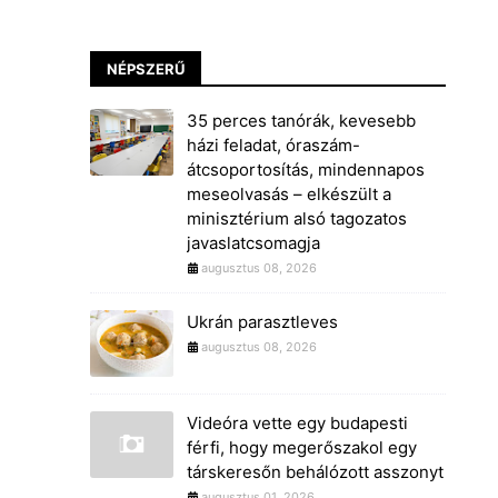
NÉPSZERŰ
35 perces tanórák, kevesebb
házi feladat, óraszám-
átcsoportosítás, mindennapos
meseolvasás – elkészült a
minisztérium alsó tagozatos
javaslatcsomagja
augusztus 08, 2026
Ukrán parasztleves
augusztus 08, 2026
Videóra vette egy budapesti
férfi, hogy megerőszakol egy
társkeresőn behálózott asszonyt
augusztus 01, 2026