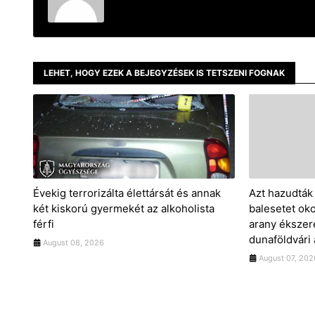
LEHET, HOGY EZEK A BEJEGYZÉSEK IS TETSZENI FOGNAK
Évekig terrorizálta élettársát és annak
Azt hazudták 
két kiskorú gyermekét az alkoholista
balesetet okoz
férfi
arany ékszere
dunaföldvári
August 08, 2026
August 07, 202