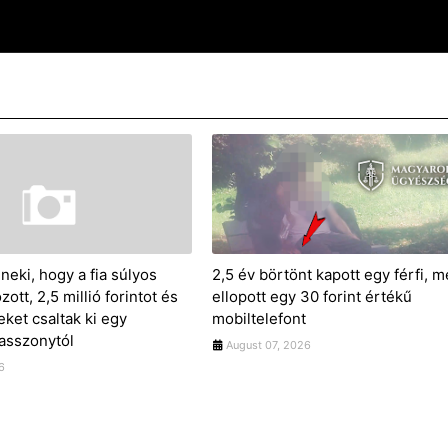
neki, hogy a fia súlyos
2,5 év börtönt kapott egy férfi, m
ott, 2,5 millió forintot és
ellopott egy 30 forint értékű
ket csaltak ki egy
mobiltelefont
 asszonytól
August 07, 2026
6