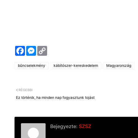
F
M
C
a
e
o
c
s
p
e
s
y
bűncselekmény
kábítószer-kereskedelem
Magyarország
b
e
L
o
n
i
o
g
n
k
e
k
r
RÉGEBBI
Ez történik, ha minden nap fogyasztunk tojást
Bejegyezte:
SZSZ