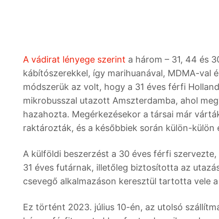
A vádirat lényege szerint
a három – 31, 44 és 30
kábítószerekkel, így marihuanával, MDMA-val é
módszerük az volt, hogy a 31 éves férfi Holla
mikrobusszal utazott Amszterdamba, ahol megv
hazahozta. Megérkezésekor a társai már várták 
raktározták, és a későbbiek során külön-külön 
A külföldi beszerzést a 30 éves férfi szervezte, 
31 éves futárnak, illetőleg biztosította az utaz
csevegő alkalmazáson keresztül tartotta vele a k
Ez történt 2023. július 10-én, az utolsó szállí