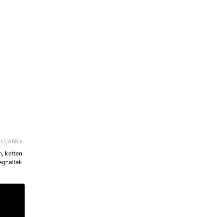
ÚJABB
n, ketten
eghaltak