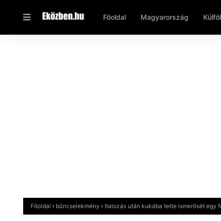
Főoldal
Magyarország
Külfö
Főoldal
bűncselekmény
Italozás után kukába tette ismerősét egy f