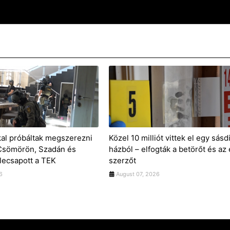
kal próbáltak megszerezni
Közel 10 milliót vittek el egy sásd
 Csömörön, Szadán és
házból – elfogták a betörőt és az 
lecsapott a TEK
szerzőt
6
August 07, 2026