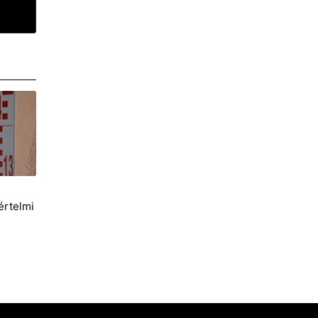
i
értelmi