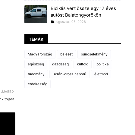
Biciklis vert össze egy 17 éves
autóst Balatongyörökön
augusztus 05, 2026
TÉMÁK
Magyarország
baleset
bűncselekmény
egészség
gazdaság
külföld
politika
tudomány
ukrán-orosz háború
életmód
érdekesség
ÚJABB
nk tojást