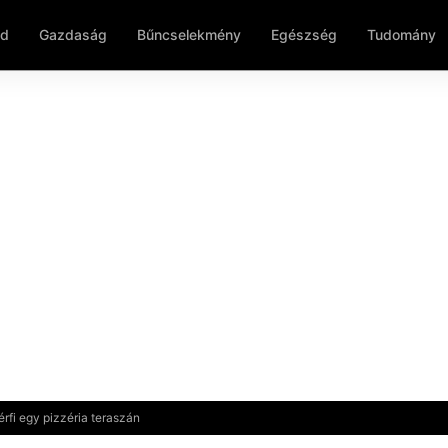
ld
Gazdaság
Bűncselekmény
Egészség
Tudomány
érfi egy pizzéria teraszán