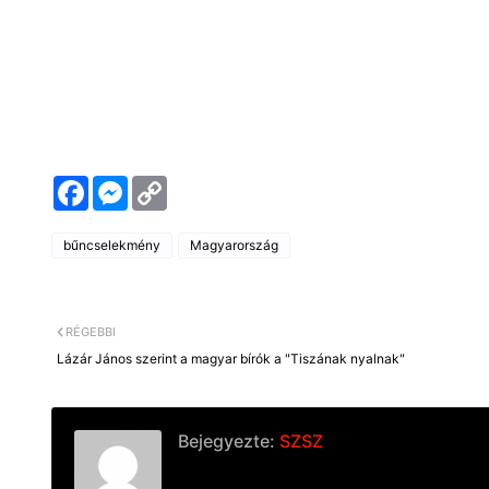
F
M
C
a
e
o
c
s
p
e
s
y
bűncselekmény
Magyarország
b
e
L
o
n
i
o
g
n
k
e
k
r
RÉGEBBI
Lázár János szerint a magyar bírók a "Tiszának nyalnak"
Bejegyezte:
SZSZ