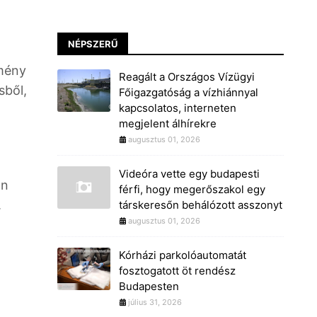
NÉPSZERŰ
zmény
Reagált a Országos Vízügyi
sből,
Főigazgatóság a vízhiánnyal
kapcsolatos, interneten
megjelent álhírekre
augusztus 01, 2026
Videóra vette egy budapesti
an
férfi, hogy megerőszakol egy
.
társkeresőn behálózott asszonyt
augusztus 01, 2026
Kórházi parkolóautomatát
fosztogatott öt rendész
Budapesten
július 31, 2026