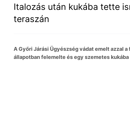
Italozás után kukába tette is
teraszán
A Győri Járási Ügyészség vádat emelt azzal a f
állapotban felemelte és egy szemetes kukába t