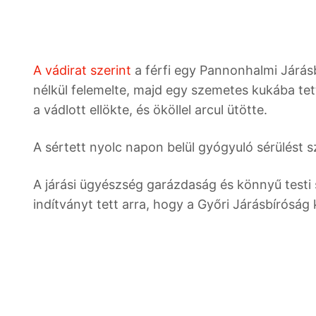
A vádirat szerint
a férfi egy Pannonhalmi Járásb
nélkül felemelte, majd egy szemetes kukába tett
a vádlott ellökte, és ököllel arcul ütötte.
A sértett nyolc napon belül gyógyuló sérülést 
A járási ügyészség garázdaság és könnyű testi s
indítványt tett arra, hogy a Győri Járásbírósá