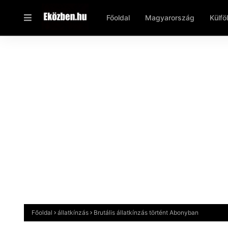
Főoldal
Magyarország
Külfö
Főoldal
állatkínzás
Brutális állatkínzás történt Abonyban