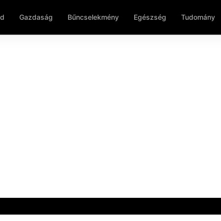
ld
Gazdaság
Bűncselekmény
Egészség
Tudomány