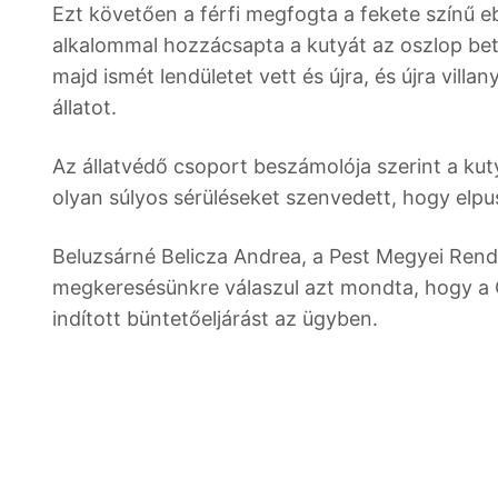
Ezt követően a férfi megfogta a fekete színű eb
alkalommal hozzácsapta a kutyát az oszlop beto
majd ismét lendületet vett és újra, és újra vi
állatot.
Az állatvédő csoport beszámolója szerint a kuty
olyan súlyos sérüléseket szenvedett, hogy elpus
Beluzsárné Belicza Andrea, a Pest Megyei Rend
megkeresésünkre válaszul azt mondta, hogy a C
indított büntetőeljárást az ügyben.