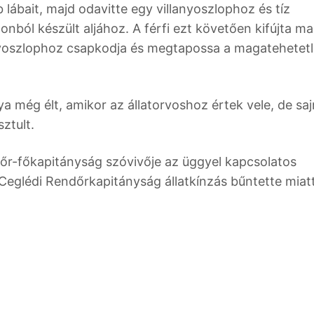
 lábait, majd odavitte egy villanyoszlophoz és tíz
nból készült aljához. A férfi ezt követően kifújta ma
llanyoszlophoz csapkodja és megtapossa a magatehetet
a még élt, amikor az állatorvoshoz értek vele, de sa
ztult.
őr-főkapitányság szóvivője az üggyel kapcsolatos
eglédi Rendőrkapitányság állatkínzás bűntette miat