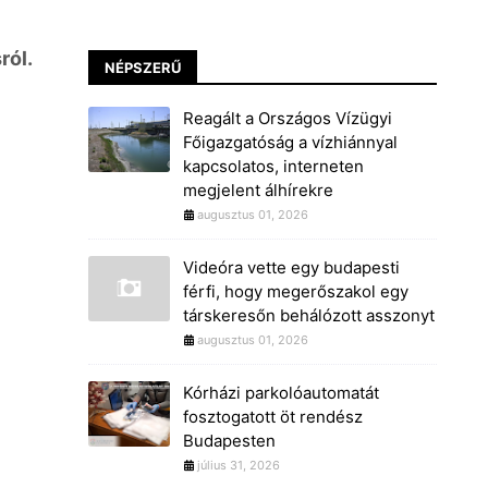
ról.
NÉPSZERŰ
Reagált a Országos Vízügyi
Főigazgatóság a vízhiánnyal
kapcsolatos, interneten
megjelent álhírekre
augusztus 01, 2026
Videóra vette egy budapesti
férfi, hogy megerőszakol egy
társkeresőn behálózott asszonyt
augusztus 01, 2026
Kórházi parkolóautomatát
fosztogatott öt rendész
Budapesten
július 31, 2026