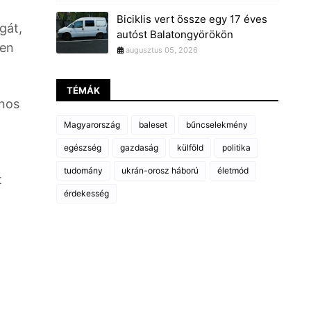
Biciklis vert össze egy 17 éves
gát,
autóst Balatongyörökön
len
augusztus 05, 2026
TÉMÁK
jnos
Magyarország
baleset
bűncselekmény
egészség
gazdaság
külföld
politika
tudomány
ukrán-orosz háború
életmód
t
érdekesség