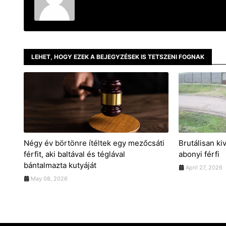
LEHET, HOGY EZEK A BEJEGYZÉSEK IS TETSZENI FOGNAK
Négy év börtönre ítéltek egy mezőcsáti
Brutálisan ki
férfit, aki baltával és téglával
abonyi férfi
bántalmazta kutyáját
April 27, 2026
May 08, 2026