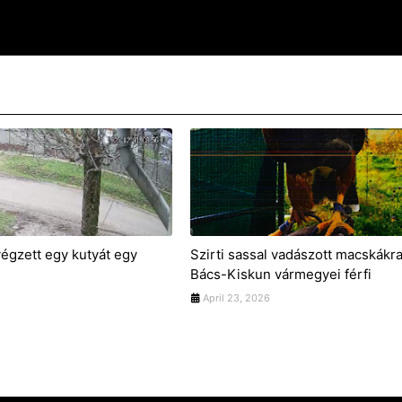
végzett egy kutyát egy
Szirti sassal vadászott macskákr
Bács-Kiskun vármegyei férfi
April 23, 2026