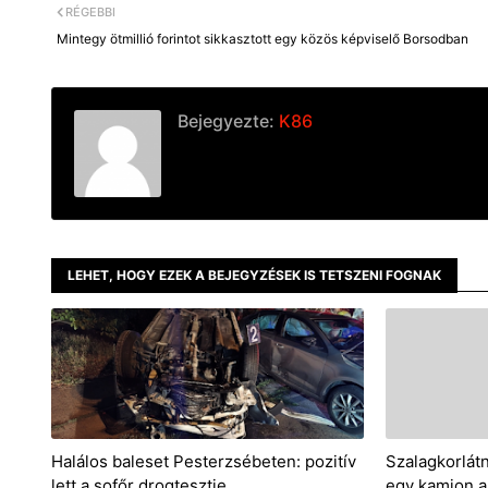
r
RÉGEBBI
Mintegy ötmillió forintot sikkasztott egy közös képviselő Borsodban
Bejegyezte:
K86
LEHET, HOGY EZEK A BEJEGYZÉSEK IS TETSZENI FOGNAK
Halálos baleset Pesterzsébeten: pozitív
Szalagkorlátn
lett a sofőr drogtesztje
egy kamion a