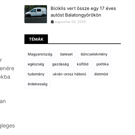
Biciklis vert össze egy 17 éves
autóst Balatongyörökön
augusztus 05, 2026
TÉMÁK
Magyarország
baleset
bűncselekmény
r
egészség
gazdaság
külföld
politika
lenére
tudomány
ukrán-orosz háború
életmód
rokba
érdekesség
ban
gleges