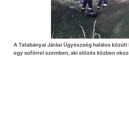
A Tatabányai Járási Ügyészség halálos közúti
egy sofőrrel szemben, aki előzés közben okozo