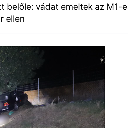
ett belőle: vádat emeltek az M1-
r ellen