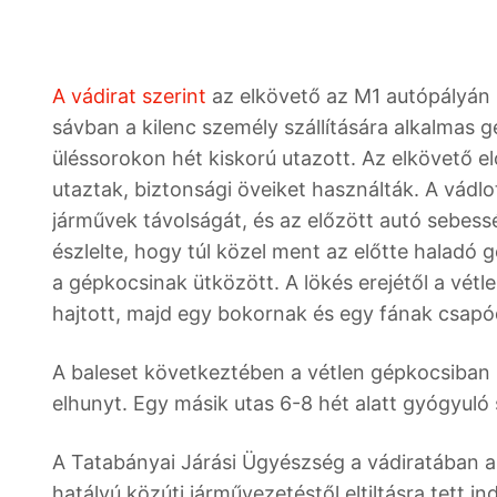
A vádirat szerint
az elkövető az M1 autópályán B
sávban a kilenc személy szállítására alkalmas gé
üléssorokon hét kiskorú utazott. Az elkövető 
utaztak, biztonsági öveiket használták. A vádl
járművek távolságát, és az előzött autó sebessé
észlelte, hogy túl közel ment az előtte haladó
a gépkocsinak ütközött. A lökés erejétől a vétl
hajtott, majd egy bokornak és egy fának csapó
A baleset következtében a vétlen gépkocsiban
elhunyt. Egy másik utas 6-8 hét alatt gyógyuló
A Tatabányai Járási Ügyészség a vádiratában 
hatályú közúti járművezetéstől eltiltásra tett in