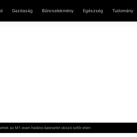
ld
Gazdaság
Bűncselekmény
Egészség
Tudomány
emeltek az M1-esen halálos balesetet okozó sofőr ellen