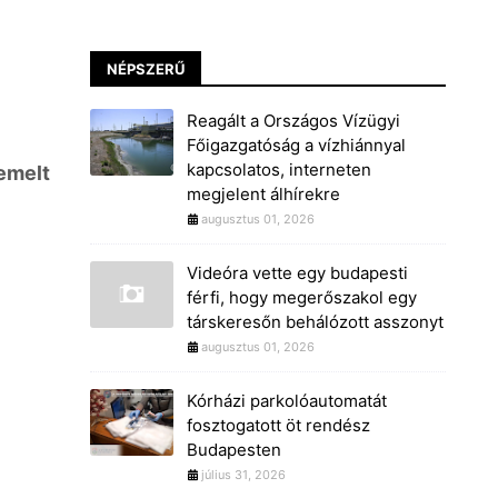
NÉPSZERŰ
Reagált a Országos Vízügyi
Főigazgatóság a vízhiánnyal
kapcsolatos, interneten
emelt
megjelent álhírekre
augusztus 01, 2026
Videóra vette egy budapesti
férfi, hogy megerőszakol egy
társkeresőn behálózott asszonyt
augusztus 01, 2026
Kórházi parkolóautomatát
fosztogatott öt rendész
Budapesten
július 31, 2026