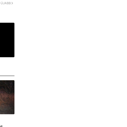
ÚJABB
ás