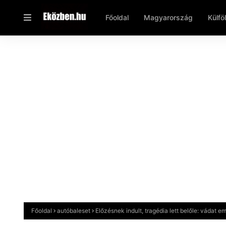
Főoldal
Magyarország
Külfö
Főoldal
autóbaleset
Előzésnek indult, tragédia lett belőle: vádat 