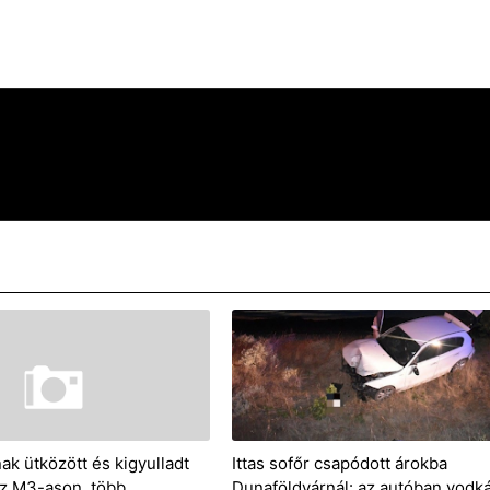
ak ütközött és kigyulladt
Ittas sofőr csapódott árokba
z M3-ason, több
Dunaföldvárnál: az autóban vodk