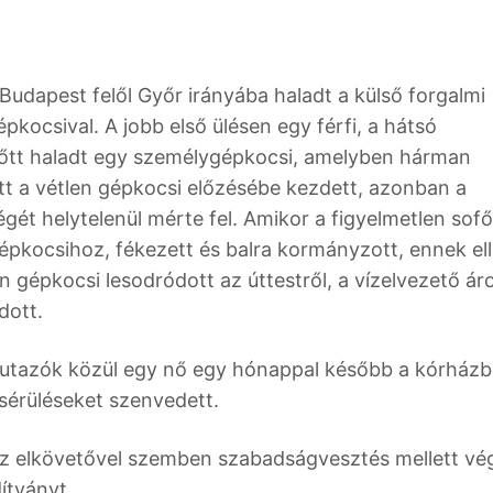
udapest felől Győr irányába haladt a külső forgalmi
pkocsival. A jobb első ülésen egy férfi, a hátsó
előtt haladt egy személygépkocsi, amelyben hárman
ott a vétlen gépkocsi előzésébe kezdett, azonban a
gét helytelenül mérte fel. Amikor a figyelmetlen sofő
 gépkocsihoz, fékezett és balra kormányzott, ennek el
en gépkocsi lesodródott az úttestről, a vízelvezető á
dott.
 utazók közül egy nő egy hónappal később a kórház
 sérüléseket szenvedett.
az elkövetővel szemben szabadságvesztés mellett vé
dítványt.