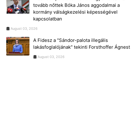
tovább nőttek Bóka János aggodalmai a
kormány válságkezelési képességével
kapcsolatban
August 03, 2026
A Fidesz a "Sándor-palota illegális
lakásfoglalójának" tekinti Forsthoffer Ágnest
August 03, 2026