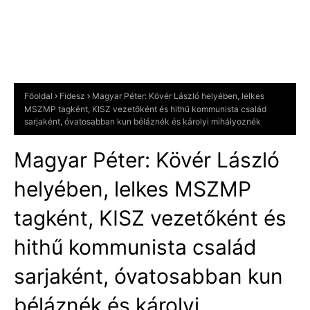
Főoldal
Fidesz
Magyar Péter: Kövér László helyében, lelkes
MSZMP tagként, KISZ vezetőként és hithű kommunista család
sarjaként, óvatosabban kun béláznék és károlyi mihályoznék
Magyar Péter: Kövér László
helyében, lelkes MSZMP
tagként, KISZ vezetőként és
hithű kommunista család
sarjaként, óvatosabban kun
béláznék és károlyi