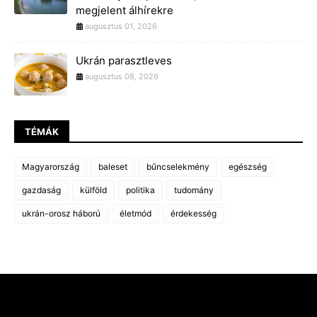
megjelent álhírekre
augusztus 01, 2026
Ukrán parasztleves
augusztus 08, 2026
TÉMÁK
Magyarország
baleset
bűncselekmény
egészség
gazdaság
külföld
politika
tudomány
ukrán-orosz háború
életmód
érdekesség