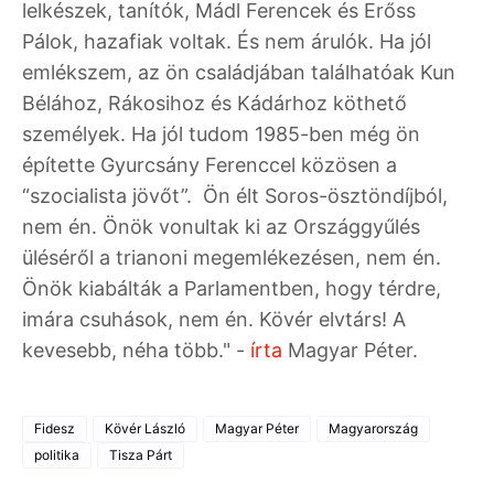
lelkészek, tanítók, Mádl Ferencek és Erőss
Pálok, hazafiak voltak. És nem árulók. Ha jól
emlékszem, az ön családjában találhatóak Kun
Bélához, Rákosihoz és Kádárhoz köthető
személyek. Ha jól tudom 1985-ben még ön
építette Gyurcsány Ferenccel közösen a
“szocialista jövőt”. Ön élt Soros-ösztöndíjból,
nem én. Önök vonultak ki az Országgyűlés
üléséről a trianoni megemlékezésen, nem én.
Önök kiabálták a Parlamentben, hogy térdre,
imára csuhások, nem én. Kövér elvtárs! A
kevesebb, néha több." -
írta
Magyar Péter.
Fidesz
Kövér László
Magyar Péter
Magyarország
politika
Tisza Párt