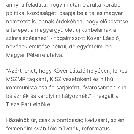
annyi a feladata, hogy miután elárulta korábbi
politikai közösségét, csapja be a teljes magyar
nemzetet is, annak érdekében, hogy előkészítse
a terepet a magyargyűlölet új kunbéláinak a
színrelépéséhez” - fogalmazott Kövér László,
nevének említése nélkül, de egyértelműen
Magyar Péterre utalva.
"Azért lehet, hogy Kövér László helyében, lelkes
MSZMP tagként, KISZ vezetőként és hithű
kommunista család sarjaként, óvatosabban kun
béláznék és károlyi mihályoznék." - reagált a
Tisza Párt elnöke.
Házelnök úr, csak a pontosság kedvéért, az én
felmenőim sváb földművelők, református