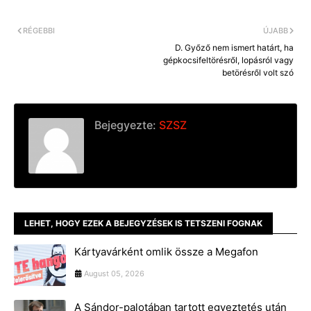
RÉGEBBI
ÚJABB
D. Győző nem ismert határt, ha
gépkocsifeltörésről, lopásról vagy
betörésről volt szó
Bejegyezte:
SZSZ
LEHET, HOGY EZEK A BEJEGYZÉSEK IS TETSZENI FOGNAK
Kártyavárként omlik össze a Megafon
August 05, 2026
A Sándor-palotában tartott egyeztetés után