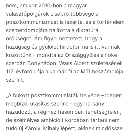
nem, amikor 2010-ben a magyar
választópolgárok elsöprő többsége a
posztkommunizmust is lezárta, és a történelem
szemétdombjára hajította a diktatúra
örökségét. Ám figyelmeztetett, hogy a
hazugság és gyűlölet hirdetői ma is itt vannak
közöttünk - mondta az Országgyűlés elnöke
szerdán Bonyhádon, Wass Albert születésének
117. évfordulója alkalmából az MTI beszámolója
szerint.
„A bukott posztkommunisták helyébe – idegen
megbízói utasítás szerint – egy harsány
hazudozó, a régihez hasonlóan tehetségtelen,
de személyes ambícióit kordában tartani nem
tudó új Károlyi Mihály lépett, akinek mindössze