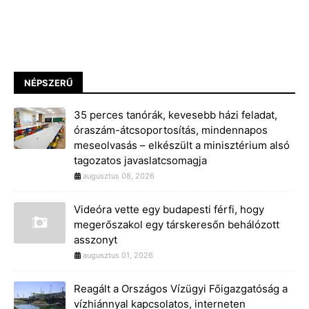
NÉPSZERŰ
35 perces tanórák, kevesebb házi feladat,
óraszám-átcsoportosítás, mindennapos
meseolvasás – elkészült a minisztérium alsó
tagozatos javaslatcsomagja
augusztus 08, 2026
Videóra vette egy budapesti férfi, hogy
megerőszakol egy társkeresőn behálózott
asszonyt
augusztus 01, 2026
Reagált a Országos Vízügyi Főigazgatóság a
vízhiánnyal kapcsolatos, interneten