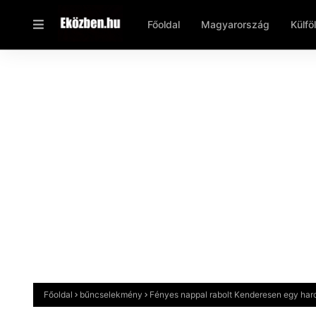
Főoldal
Magyarország
Külfö
Főoldal
bűncselekmény
Fényes nappal rabolt Kenderesen egy har