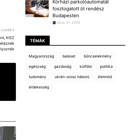
Kórházi parkolóautomatát
fosztogatott öt rendész
Budapesten
július 31, 2026
ÚJABB
nt, KISZ
TÉMÁK
béláznék
ályoznék
Magyarország
baleset
bűncselekmény
egészség
gazdaság
külföld
politika
tudomány
ukrán-orosz háború
életmód
érdekesség