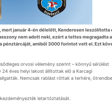
, mert január 4-én délelőtt, Kenderesen leszólította
z asszony nem adott neki, ezért a tettes megragadta a
a pénztárcáját, amiből 3000 forintot vett el. Ezt kö
lsődleges orvosi vélemény szerint – könnyű sérülést
4 éves helyi lakost állítottak elő a Karcagi
llgatták. Nemcsak rablást róttak a terhére, ötrendbe
 kezdeményezték letartóztatását.