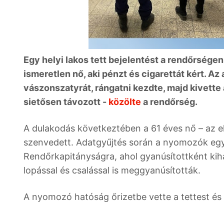
Egy helyi lakos tett bejelentést a rendőrségen
ismeretlen nő, aki pénzt és cigarettát kért. A
vászonszatyrát, rángatni kezdte, majd kivette 
sietősen távozott -
közölte
a rendőrség.
A dulakodás következtében a 61 éves nő – az e
szenvedett. Adatgyűjtés során a nyomozók egy 2
Rendőrkapitányságra, ahol gyanúsítottként kiha
lopással és csalással is meggyanúsították.
A nyomozó hatóság őrizetbe vette a tettest és