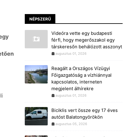
NÉPSZERŰ
Videóra vette egy budapesti
 egy
férfi, hogy megerőszakol egy
társkeresőn behálózott asszonyt
vetően
augusztus 01, 2026
Reagált a Országos Vízügyi
Főigazgatóság a vízhiánnyal
kapcsolatos, interneten
megjelent álhírekre
li
augusztus 01, 2026
Biciklis vert össze egy 17 éves
autóst Balatongyörökön
augusztus 05, 2026