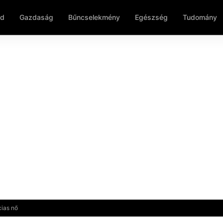
ld
Gazdaság
Bűncselekmény
Egészség
Tudomány
cias nő