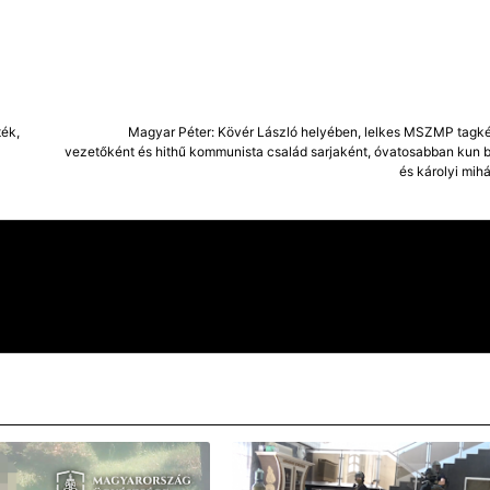
ték,
Magyar Péter: Kövér László helyében, lelkes MSZMP tagké
vezetőként és hithű kommunista család sarjaként, óvatosabban kun 
és károlyi mih