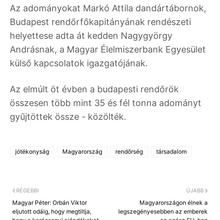
Az adományokat Markó Attila dandártábornok,
Budapest rendőrfőkapitányának rendészeti
helyettese adta át kedden Nagygyörgy
Andrásnak, a Magyar Élelmiszerbank Egyesület
külső kapcsolatok igazgatójának.
Az elmúlt öt évben a budapesti rendőrök
összesen több mint 35 és fél tonna adományt
gyűjtöttek össze - közölték.
jótékonyság
Magyarország
rendőrség
társadalom
RÉGEBBI
ÚJABB
Magyar Péter: Orbán Viktor
Magyarországon élnek a
eljutott odáig, hogy megtiltja,
legszegényesebben az emberek