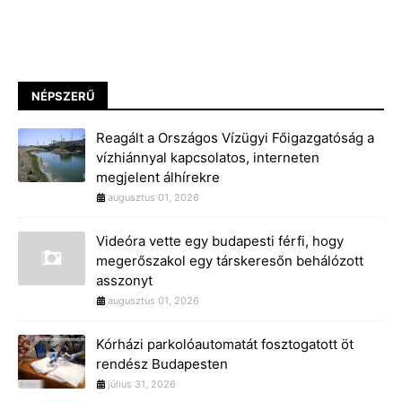
NÉPSZERŰ
Reagált a Országos Vízügyi Főigazgatóság a
vízhiánnyal kapcsolatos, interneten
megjelent álhírekre
augusztus 01, 2026
Videóra vette egy budapesti férfi, hogy
megerőszakol egy társkeresőn behálózott
asszonyt
augusztus 01, 2026
Kórházi parkolóautomatát fosztogatott öt
rendész Budapesten
július 31, 2026