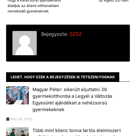
hogy a karácsonyi ajándékokat
az egész EU-ban
átadjuk az állami otthonokban
nevelkedő gyerekeknek
Bejegyezte:
SZSZ
LEHET, HOGY EZEK A BEJEGYZÉSEK IS TETSZENI FOGNAK
Magyar Péter: sikerült eljuttatni 36
gyermekotthonba a Legyél a Változás
Egyesület ajándékait a nehézsorsú
gyermekeknek
May 26, 2025
Több mint kilenc tonna tartós élelmiszert