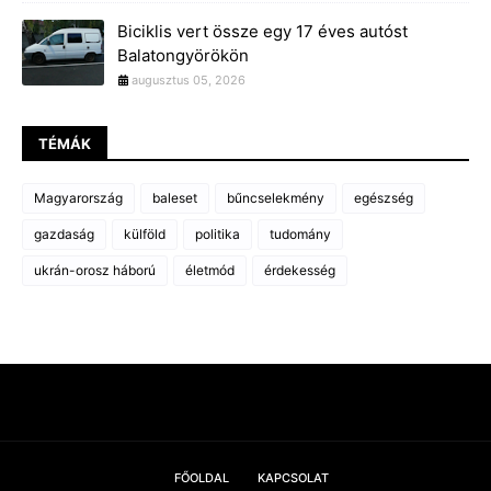
Biciklis vert össze egy 17 éves autóst
Balatongyörökön
augusztus 05, 2026
TÉMÁK
Magyarország
baleset
bűncselekmény
egészség
gazdaság
külföld
politika
tudomány
ukrán-orosz háború
életmód
érdekesség
FŐOLDAL
KAPCSOLAT