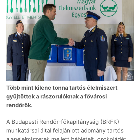
Több mint kilenc tonna tartós élelmiszert
gyűjtöttek a rászorulóknak a fővárosi
rendőrök.
A Budapesti Rendőr-főkapitányság (BRFK)
munkatársai által felajánlott adomány tartós
alapélelmiszerek mellett bébiételt, csokoládét,