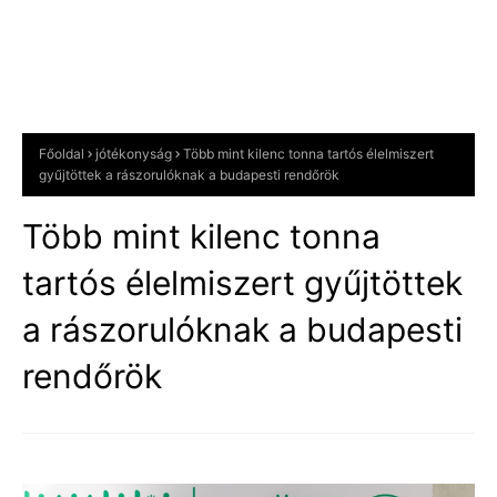
Főoldal
jótékonyság
Több mint kilenc tonna tartós élelmiszert
gyűjtöttek a rászorulóknak a budapesti rendőrök
Több mint kilenc tonna
tartós élelmiszert gyűjtöttek
a rászorulóknak a budapesti
rendőrök