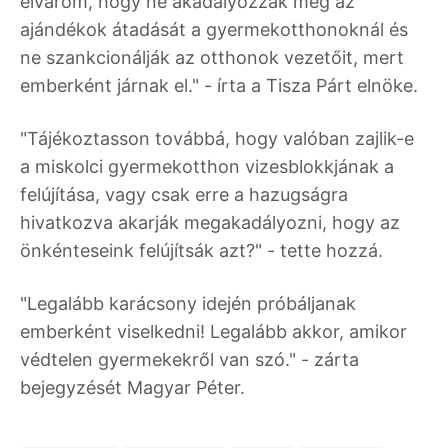
elvárom, hogy ne akadályozzák meg az
ajándékok átadását a gyermekotthonoknál és
ne szankcionálják az otthonok vezetőit, mert
emberként járnak el." - írta a Tisza Párt elnöke.
"Tájékoztasson továbbá, hogy valóban zajlik-e
a miskolci gyermekotthon vizesblokkjának a
felújítása, vagy csak erre a hazugságra
hivatkozva akarják megakadályozni, hogy az
önkénteseink felújítsák azt?" - tette hozzá.
"Legalább karácsony idején próbáljanak
emberként viselkedni! Legalább akkor, amikor
védtelen gyermekekről van szó." - zárta
bejegyzését Magyar Péter.