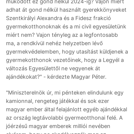
működött ez gond nélkül 2024-ig? Vajon miért
adhat át gond nélkül használt gyerekkönyveket
Szentkirályi Alexandra és a Fidesz frakció
gyermekotthonoknak és a mi civil egyesületünk
miért nem? Vajon tényleg az a legfontosabb
ma, a rendkívül nehéz helyzetben lévő
gyermekvédelemben, hogy utasítást küldjenek a
gyermekotthonok vezetőinek, hogy a Legyél a
változás Egyesülettől ne vegyenek át
ajándékokat?" - kérdezte Magyar Péter.
"Miniszterelnök úr, mi pénteken elindulunk egy
kamionnal, rengeteg játékkal és sok ezer
magyar ember által felajánlott egyéb ajándékkal
az ország legtávolabbi gyermeotthonai felé. A
jóérzésű magyar emberek milliói nevében