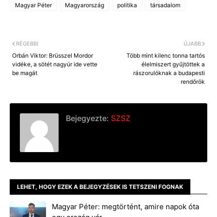
Magyar Péter
Magyarország
politika
társadalom
RÉGEBBI
ÚJABB
Orbán Viktor: Brüsszel Mordor
Több mint kilenc tonna tartós
vidéke, a sötét nagyúr ide vette
élelmiszert gyűjtöttek a
be magát
rászorulóknak a budapesti
rendőrök
Bejegyezte:
SZSZ
LEHET, HOGY EZEK A BEJEGYZÉSEK IS TETSZENI FOGNAK
Magyar Péter: megtörtént, amire napok óta