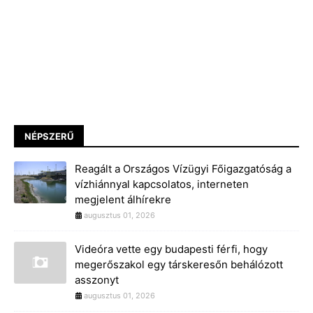
NÉPSZERŰ
Reagált a Országos Vízügyi Főigazgatóság a
vízhiánnyal kapcsolatos, interneten
megjelent álhírekre
augusztus 01, 2026
Videóra vette egy budapesti férfi, hogy
megerőszakol egy társkeresőn behálózott
asszonyt
augusztus 01, 2026