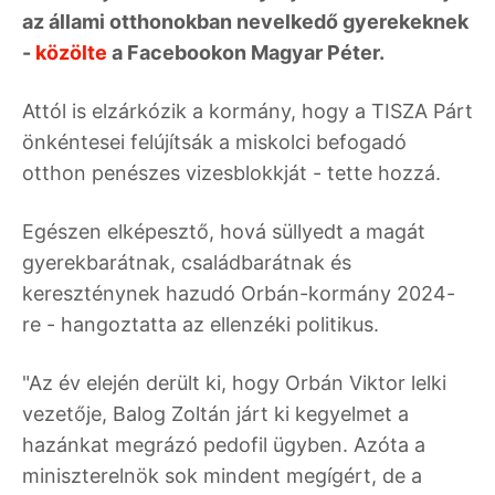
az állami otthonokban nevelkedő gyerekeknek
-
közölte
a Facebookon Magyar Péter.
Attól is elzárkózik a kormány, hogy a TISZA Párt
önkéntesei felújítsák a miskolci befogadó
otthon penészes vizesblokkját - tette hozzá.
Egészen elképesztő, hová süllyedt a magát
gyerekbarátnak, családbarátnak és
kereszténynek hazudó Orbán-kormány 2024-
re - hangoztatta az ellenzéki politikus.
"Az év elején derült ki, hogy Orbán Viktor lelki
vezetője, Balog Zoltán járt ki kegyelmet a
hazánkat megrázó pedofil ügyben. Azóta a
miniszterelnök sok mindent megígért, de a