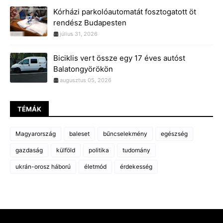
Kórházi parkolóautomatát fosztogatott öt
rendész Budapesten
július 31, 2026
Biciklis vert össze egy 17 éves autóst
Balatongyörökön
augusztus 05, 2026
TÉMÁK
Magyarország
baleset
bűncselekmény
egészség
gazdaság
külföld
politika
tudomány
ukrán-orosz háború
életmód
érdekesség