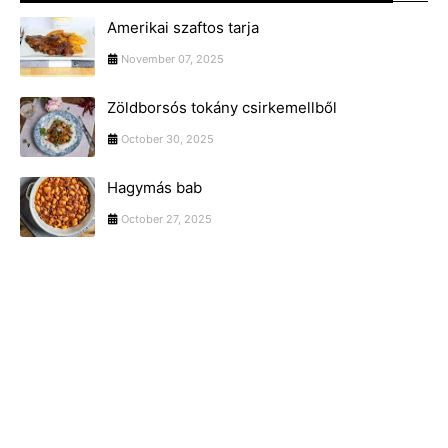
Amerikai szaftos tarja
November 07, 2025
Zöldborsós tokány csirkemellből
October 30, 2025
Hagymás bab
October 27, 2025