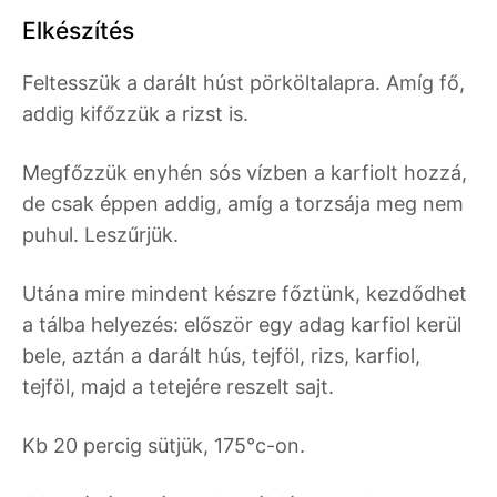
Elkészítés
Feltesszük a darált húst pörköltalapra. Amíg fő,
addig kifőzzük a rizst is.
Megfőzzük enyhén sós vízben a karfiolt hozzá,
de csak éppen addig, amíg a torzsája meg nem
puhul. Leszűrjük.
Utána mire mindent készre főztünk, kezdődhet
a tálba helyezés: először egy adag karfiol kerül
bele, aztán a darált hús, tejföl, rizs, karfiol,
tejföl, majd a tetejére reszelt sajt.
Kb 20 percig sütjük, 175°c-on.