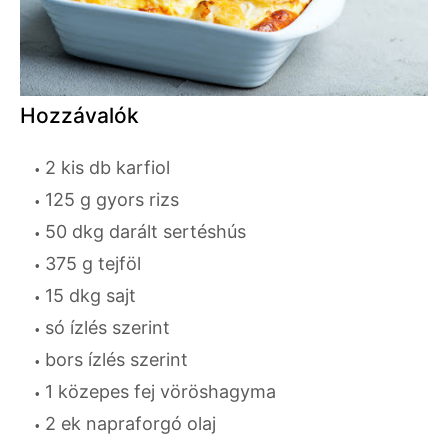
Hozzávalók
2 kis db karfiol
125 g gyors rizs
50 dkg darált sertéshús
375 g tejföl
15 dkg sajt
só ízlés szerint
bors ízlés szerint
1 közepes fej vöröshagyma
2 ek napraforgó olaj