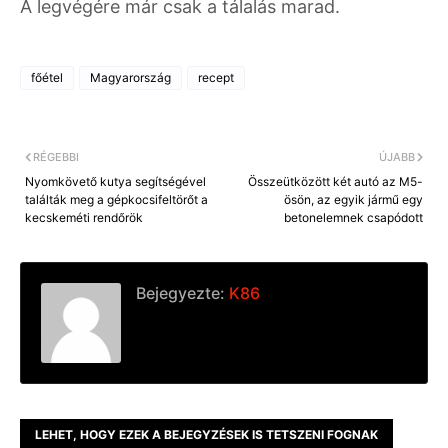
A legvégére már csak a tálalás marad.
főétel
Magyarország
recept
RÉGEBBI
ÚJABB
Nyomkövető kutya segítségével
Összeütközött két autó az M5-
találták meg a gépkocsifeltörőt a
ösön, az egyik jármű egy
kecskeméti rendőrök
betonelemnek csapódott
Bejegyezte:
K86
LEHET, HOGY EZEK A BEJEGYZÉSEK IS TETSZENI FOGNAK