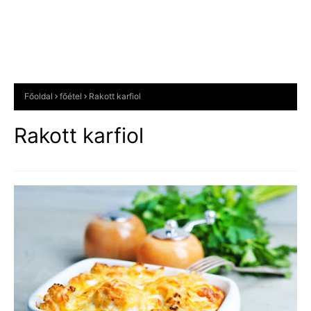
Főoldal
főétel
Rakott karfiol
Rakott karfiol