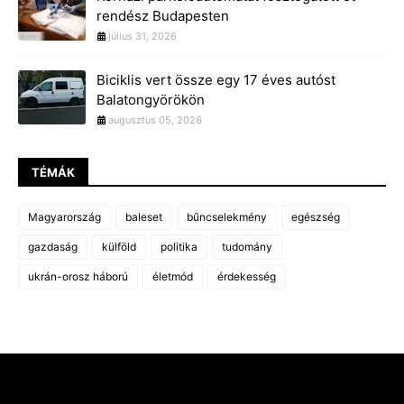
rendész Budapesten
július 31, 2026
Biciklis vert össze egy 17 éves autóst
Balatongyörökön
augusztus 05, 2026
TÉMÁK
Magyarország
baleset
bűncselekmény
egészség
gazdaság
külföld
politika
tudomány
ukrán-orosz háború
életmód
érdekesség