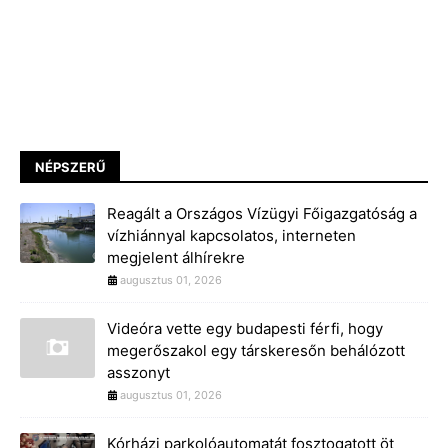
NÉPSZERŰ
Reagált a Országos Vízügyi Főigazgatóság a
vízhiánnyal kapcsolatos, interneten
megjelent álhírekre
augusztus 01, 2026
Videóra vette egy budapesti férfi, hogy
megerőszakol egy társkeresőn behálózott
asszonyt
augusztus 01, 2026
Kórházi parkolóautomatát fosztogatott öt