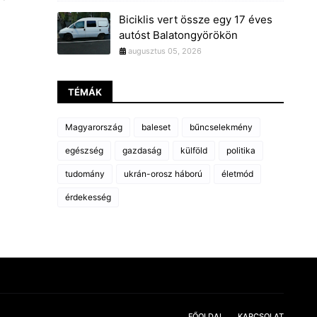
Biciklis vert össze egy 17 éves
autóst Balatongyörökön
augusztus 05, 2026
TÉMÁK
Magyarország
baleset
bűncselekmény
egészség
gazdaság
külföld
politika
tudomány
ukrán-orosz háború
életmód
érdekesség
FŐOLDAL
KAPCSOLAT