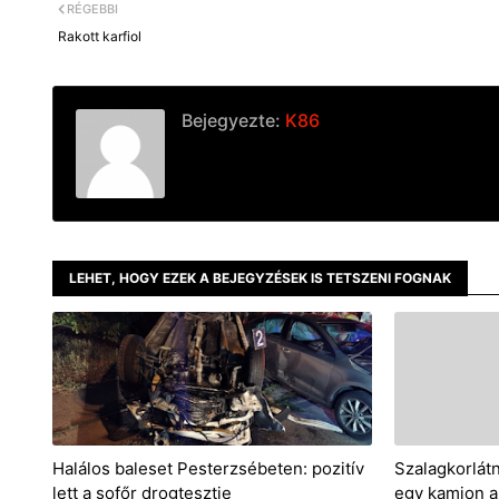
RÉGEBBI
Rakott karfiol
Bejegyezte:
K86
LEHET, HOGY EZEK A BEJEGYZÉSEK IS TETSZENI FOGNAK
Halálos baleset Pesterzsébeten: pozitív
Szalagkorlátn
lett a sofőr drogtesztje
egy kamion a