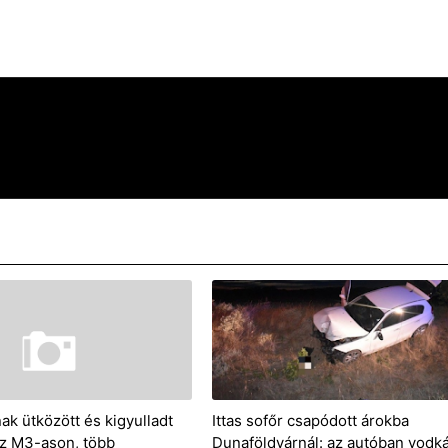
ak ütközött és kigyulladt
Ittas sofőr csapódott árokba
z M3-ason, több
Dunaföldvárnál: az autóban vodk