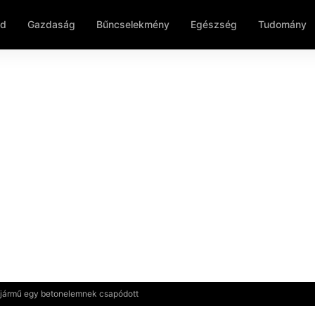
ld
Gazdaság
Bűncselekmény
Egészség
Tudomány
 jármű egy betonelemnek csapódott