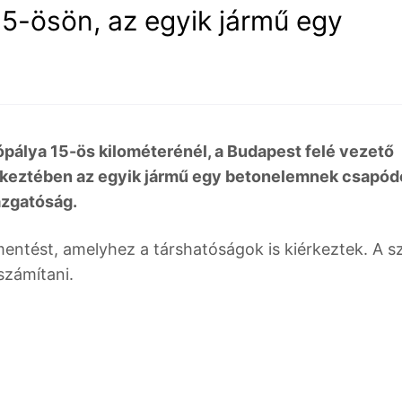
5-ösön, az egyik jármű egy
pálya 15-ös kilométerénél, a Budapest felé vezető
vetkeztében az egyik jármű egy betonelemnek csapódo
azgatóság.
mentést, amelyhez a társhatóságok is kiérkeztek. A s
számítani.