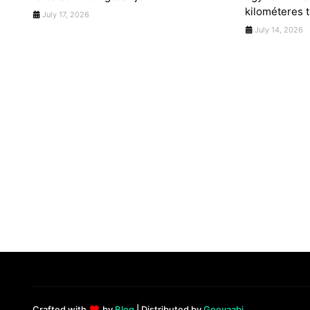
kilométeres t
July 17, 2026
July 14, 2026
Crafted with
by
Blog
| Distributed by
Gooyaabi