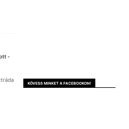
tt -
ztráda
KÖVESS MINKET A FACEBOOKON!