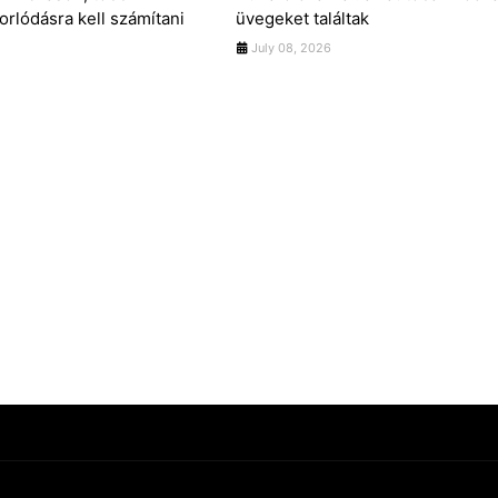
orlódásra kell számítani
üvegeket találtak
July 08, 2026