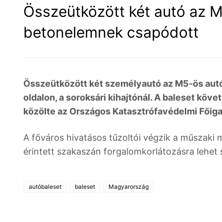
Összeütközött két autó az M
betonelemnek csapódott
Összeütközött két személyautó az M5-ös autó
oldalon, a soroksári kihajtónál. A baleset kö
közölte az Országos Katasztrófavédelmi Főig
A főváros hivatásos tűzoltói végzik a műszaki 
érintett szakaszán forgalomkorlátozásra lehet 
autóbaleset
baleset
Magyarország