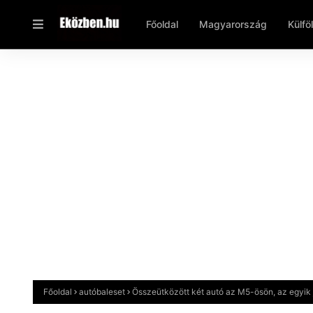
Főoldal
Magyarország
Külfö
Főoldal
autóbaleset
Összeütközött két autó az M5-ösön, az egyik