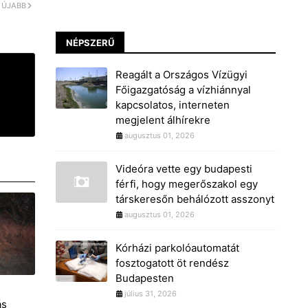
ÚJABB
NÉPSZERŰ
Reagált a Országos Vízügyi
Főigazgatóság a vízhiánnyal
kapcsolatos, interneten
megjelent álhírekre
augusztus 01, 2026
Videóra vette egy budapesti
férfi, hogy megerőszakol egy
társkeresőn behálózott asszonyt
augusztus 01, 2026
Kórházi parkolóautomatát
fosztogatott öt rendész
Budapesten
július 31, 2026
ás