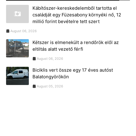
Kábítószer-kereskedelemből tartotta el
családját egy Füzesabony környéki nő, 12
millió forint bevételre tett szert
August 06, 2026
Kétszer is elmenekült a rendőrök elől az
eltiltás alatt vezető férfi
August 06, 2026
Biciklis vert össze egy 17 éves autóst
Balatongyörökön
August 05, 2026