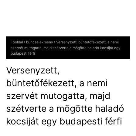
Főoldal
bűncselekmény
Versenyzett, büntetőfékezett, a nemi
szervét mutogatta, majd szétverte a mögötte haladó kocsiját egy
budapesti férfi
Versenyzett,
büntetőfékezett, a nemi
szervét mutogatta, majd
szétverte a mögötte haladó
kocsiját egy budapesti férfi