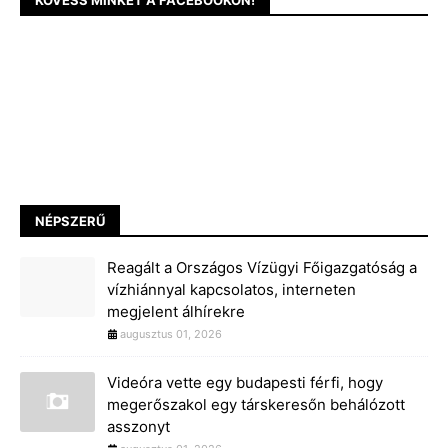
KÖVESS MINKET A FACEBOOKON!
NÉPSZERŰ
Reagált a Országos Vízügyi Főigazgatóság a
vízhiánnyal kapcsolatos, interneten
megjelent álhírekre
augusztus 01, 2026
Videóra vette egy budapesti férfi, hogy
megerőszakol egy társkeresőn behálózott
asszonyt