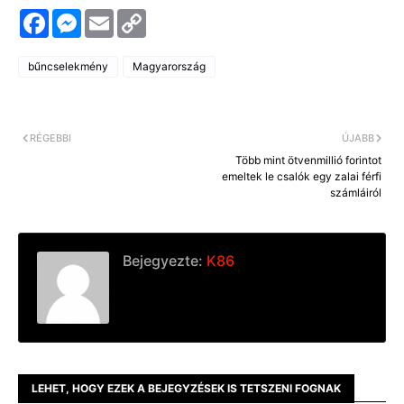
F
M
E
C
a
e
m
o
c
s
a
p
e
s
i
y
bűncselekmény
Magyarország
b
e
l
L
o
n
i
o
g
n
k
e
k
r
RÉGEBBI
ÚJABB
Több mint ötvenmillió forintot
emeltek le csalók egy zalai férfi
számláiról
Bejegyezte:
K86
LEHET, HOGY EZEK A BEJEGYZÉSEK IS TETSZENI FOGNAK