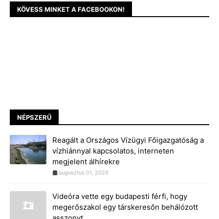
KÖVESS MINKET A FACEBOOKON!
NÉPSZERŰ
Reagált a Országos Vízügyi Főigazgatóság a
vízhiánnyal kapcsolatos, interneten
megjelent álhírekre
augusztus 01, 2026
Videóra vette egy budapesti férfi, hogy
megerőszakol egy társkeresőn behálózott
asszonyt