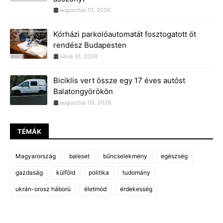
augusztus 01, 2026
Kórházi parkolóautomatát fosztogatott öt
rendész Budapesten
július 31, 2026
Biciklis vert össze egy 17 éves autóst
Balatongyörökön
augusztus 05, 2026
TÉMÁK
Magyarország
baleset
bűncselekmény
egészség
gazdaság
külföld
politika
tudomány
ukrán-orosz háború
életmód
érdekesség