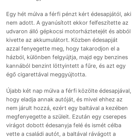
Egy hét múlva a férfi pénzt kért édesapjától, aki
nem adott. A gyanúsított ekkor felfeszítette az
udvaron álló gépkocsi motorháztetejét és abból
kivette az akkumulátort. Közben édesapját
azzal fenyegette meg, hogy takarodjon el a
házból, különben felgyújtja, majd egy benzines
kannából benzint löttyintett a fűre, és azt egy
égő cigarettával meggyújtotta.
Újabb két nap múlva a férfi közölte édesapjával,
hogy eladja annak autóját, és mivel ehhez az
nem járult hozzá, ezért egy baltával a kezében
megfenyegette a szüleit. Ezután egy cserepes
virágot dobott édesanyja felé és ismét célba
vette a családi autót, a baltával rávágott a