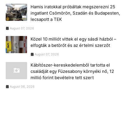
Hamis iratokkal próbáltak megszerezni 25
ingatlant Csömörön, Szadán és Budapesten,
lecsapott a TEK
August 07, 2026
Közel 10 milliót vittek el egy sásdi házból –
elfogták a betörőt és az értelmi szerzőt
August 07, 2026
Kábítószer-kereskedelemből tartotta el
családját egy Füzesabony környéki nő, 12
millió forint bevételre tett szert
August 06, 2026