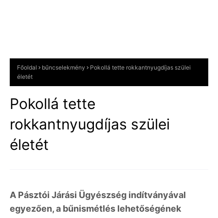
Főoldal
bűncselekmény
Pokollá tette rokkantnyugdíjas szülei
életét
Pokollá tette
rokkantnyugdíjas szülei
életét
A Pásztói Járási Ügyészség indítványával
egyezően, a bűnismétlés lehetőségének