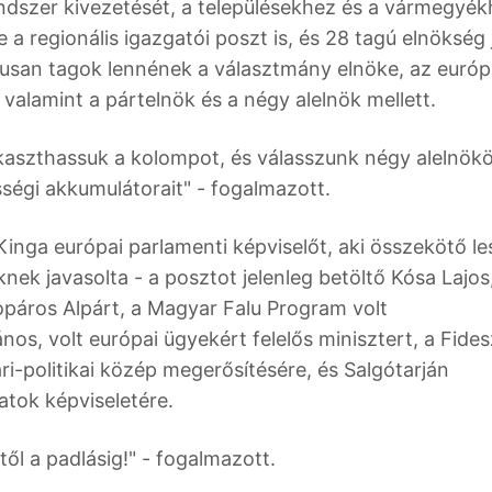
endszer kivezetését, a településekhez és a vármegyé
e a regionális igazgatói poszt is, és 28 tagú elnökség
usan tagok lennének a választmány elnöke, az európ
valamint a pártelnök és a négy alelnök mellett.
aszthassuk a kolompot, és válasszunk négy alelnökö
sségi akkumulátorait" - fogalmazott.
 Kinga európai parlamenti képviselőt, aki összekötő le
nek javasolta - a posztot jelenleg betöltő Kósa Lajos
páros Alpárt, a Magyar Falu Program volt
os, volt európai ügyekért felelős minisztert, a Fides
i-politikai közép megerősítésére, és Salgótarján
atok képviseletére.
ől a padlásig!" - fogalmazott.