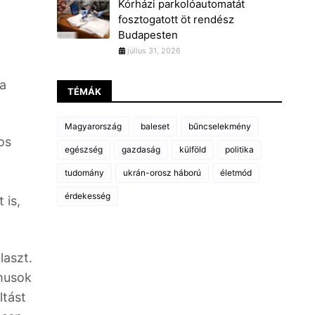
Kórházi parkolóautomatát
fosztogatott öt rendész
Budapesten
július 31, 2026
a
TÉMÁK
Magyarország
baleset
bűncselekmény
os
egészség
gazdaság
külföld
politika
tudomány
ukrán-orosz háború
életmód
érdekesség
 is,
laszt.
tmusok
ltást