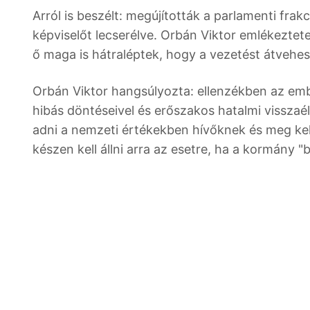
Arról is beszélt: megújították a parlamenti frakc
képviselőt lecserélve. Orbán Viktor emlékeztete
ő maga is hátraléptek, hogy a vezetést átvehe
Orbán Viktor hangsúlyozta: ellenzékben az embe
hibás döntéseivel és erőszakos hatalmi visszaélé
adni a nemzeti értékekben hívőknek és meg kell
készen kell állni arra az esetre, ha a kormány "