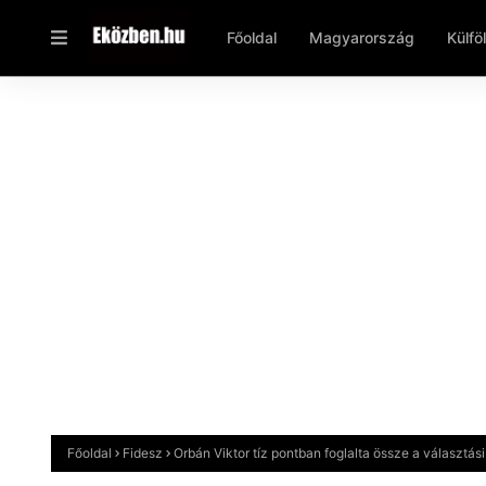
Főoldal
Magyarország
Külfö
Főoldal
Fidesz
Orbán Viktor tíz pontban foglalta össze a választás