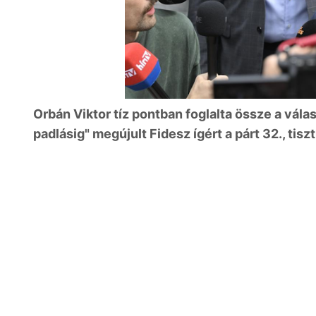
Orbán Viktor tíz pontban foglalta össze a válas
padlásig" megújult Fidesz ígért a párt 32., t