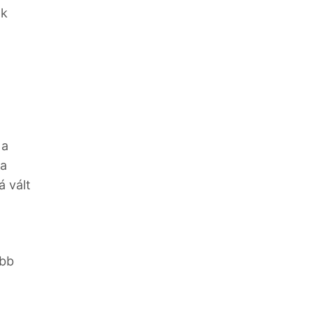
ák
 a
 a
á vált
öbb