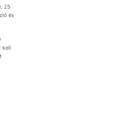
e, 25
zló és
y
 kell
t