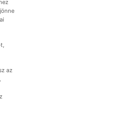
khez
 jönne
ai
t,
sz az
,
z