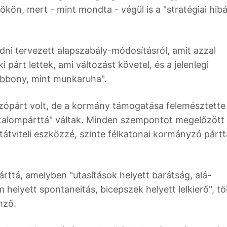
ökön, mert - mint mondta - végül is a "stratégiai hib
dni tervezett alapszabály-módosításról, amit azzal
 párt lettek, ami változást követel, és a jelenlegi
ubbony, mint munkaruha".
yzópárt volt, de a kormány támogatása felemésztette
atalompárttá" váltak. Minden szempontot megelőzött
átviteli eszközzé, szinte félkatonai kormányzó pártt
árttá, amelyben "utasítások helyett barátság, alá-
helyett spontaneitás, bicepszek helyett lelkierő", t
mző.