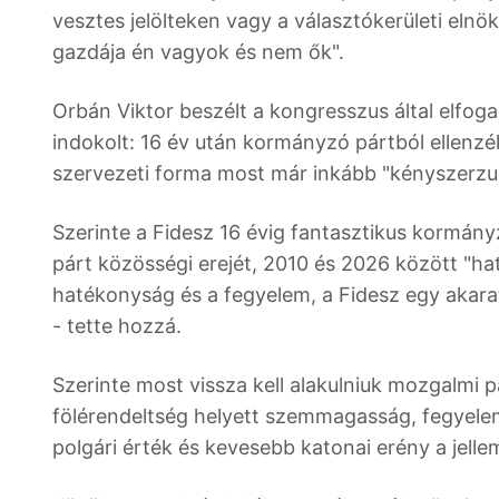
vesztes jelölteken vagy a választókerületi elnök
gazdája én vagyok és nem ők".
Orbán Viktor beszélt a kongresszus által elfoga
indokolt: 16 év után kormányzó pártból ellenzéki
szervezeti forma most már inkább "kényszerz
Szerinte a Fidesz 16 évig fantasztikus kormán
párt közösségi erejét, 2010 és 2026 között "h
hatékonyság és a fegyelem, a Fidesz egy akarat
- tette hozzá.
Szerinte most vissza kell alakulniuk mozgalmi p
fölérendeltség helyett szemmagasság, fegyelem 
polgári érték és kevesebb katonai erény a jelle