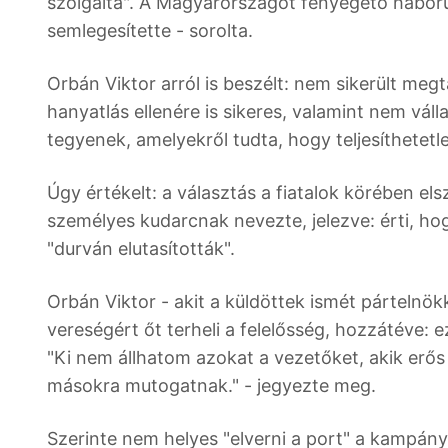
szolgálta". A Magyarországot fenyegető háborús
semlegesítette - sorolta.
Orbán Viktor arról is beszélt: nem sikerült megta
hanyatlás ellenére is sikeres, valamint nem váll
tegyenek, amelyekről tudta, hogy teljesíthetetl
Úgy értékelt: a választás a fiatalok körében els
személyes kudarcnak nevezte, jelezve: érti, ho
"durván elutasították".
Orbán Viktor - akit a küldöttek ismét pártelnök
vereségért őt terheli a felelősség, hozzátéve: 
"Ki nem állhatom azokat a vezetőket, akik erős
másokra mutogatnak." - jegyezte meg.
Szerinte nem helyes "elverni a port" a kampány