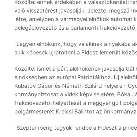
Közölte: ennek érdekében a választókerületi r
való visszatérést javasolják. Jelezte: megszűnn
létre, amelyben a vármegyei elnökök automatik
delegációvezető és a parlamenti frakcióvezető, 
"Legyen elnökünk, hogy valakinek a nyakába ak
akik képesek újratölteni a Fidesz lemerült közö
Közölte: ismét a párt alelnökének javasolja Gál
elnökségben az európai Patriótákhoz. Új alelnök
Kubatov Gábor és Németh Szilárd helyére - Gyo
kormánybiztosát a vidék képviseletére, Bóka Ján
frakcióvezető-helyettesét a meggyengült polgár
polgármesterét Kreicsi Bálintot az önkormányz
"Szeptemberig tegyük rendbe a Fideszt a pincét