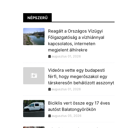
NÉPSZERŰ
Reagált a Országos Vízügyi
Főigazgatóság a vízhiánnyal
kapcsolatos, interneten
megjelent álhírekre
augusztus 01, 2026
Videóra vette egy budapesti
férfi, hogy megerőszakol egy
társkeresőn behálózott asszonyt
augusztus 01, 2026
Biciklis vert össze egy 17 éves
autóst Balatongyörökön
augusztus 05, 2026