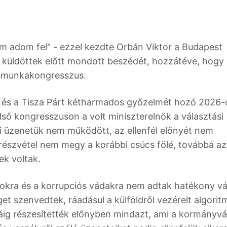
m adom fel" - ezzel kezdte Orbán Viktor a Budapest
küldöttek előtt mondott beszédét, hozzátéve, hogy 
 munkakongresszus.
és a Tisza Párt kétharmados győzelmét hozó 2026-
lső kongresszuson a volt miniszterelnök a választási
si üzenetük nem működött, az ellenfél előnyét nem
 részvétel nem megy a korábbi csúcs fölé, továbbá azt
ek voltak.
okra és a korrupciós vádakra nem adtak hatékony vá
éget szenvedtek, ráadásul a külföldről vezérelt algori
ig részesítették előnyben mindazt, ami a kormányvá