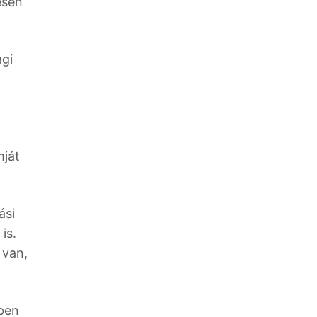
esen
ági
mját
ási
is.
 van,
tben