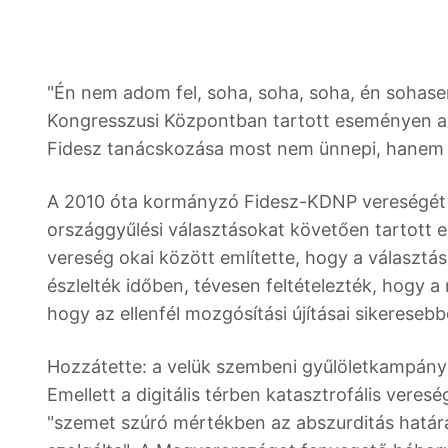
"Én nem adom fel, soha, soha, soha, én sohase
Kongresszusi Központban tartott eseményen a 
Fidesz tanácskozása most nem ünnepi, hanem
A 2010 óta kormányzó Fidesz-KDNP vereségét 
országgyűlési választásokat követően tartott e
vereség okai között említette, hogy a választá
észlelték időben, tévesen feltételezték, hogy a
hogy az ellenfél mozgósítási újításai sikeresebb
Hozzátette: a velük szembeni gyűlöletkampány
Emellett a digitális térben katasztrofális veres
"szemet szúró mértékben az abszurditás határá