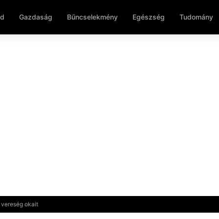
ld
Gazdaság
Bűncselekmény
Egészség
Tudomány
i vereség okait