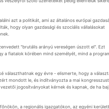
 veszélyről szóló üzeneteiket pedig ellenfelük siker
lálni azt a politikát, ami az általános európai gazdas
alták, hogy olyan gazdasági és szociális vállalásokat
enek.
zenvedett "brutális arányú vereségen úszott el". Ezt
gy a fiatalok körében mind személyét, mind a progra
ké választhatnak egy évre - elismerte, hogy a választ
ezért mondott le, és indítványozta a mai kongresszust 
 vezetői jogosítványokat kérnek és kapnak, de ha baj
főnökön, a regionális igazgatókon, az egyéni kerüle