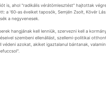
iót is, ahol "radikális vérátömlesztést" hajtottak végr
tt: a '60-as éveiket taposók, Semjén Zsolt, Kövér Lás
ssék a negyvenesek.
rek hangjának kell lenniük, szervezni kell a kormán
seivel szembeni ellenállást, szellemi-politikai otthont
 védeni azokat, akiket igaztalanul bántanak, valamin
befuccsol".