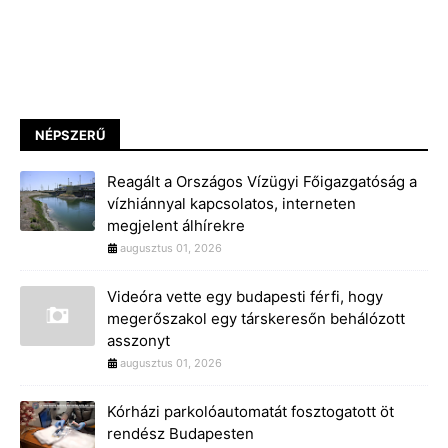
NÉPSZERŰ
Reagált a Országos Vízügyi Főigazgatóság a
vízhiánnyal kapcsolatos, interneten
megjelent álhírekre
augusztus 01, 2026
Videóra vette egy budapesti férfi, hogy
megerőszakol egy társkeresőn behálózott
asszonyt
augusztus 01, 2026
Kórházi parkolóautomatát fosztogatott öt
rendész Budapesten