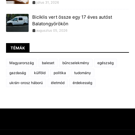
július 31, 2026
Biciklis vert össze egy 17 éves autóst
Balatongyörökön
augusztus 05, 2026
TÉMÁK
Magyarország
baleset
bűncselekmény
egészség
gazdaság
külföld
politika
tudomány
ukrán-orosz háború
életmód
érdekesség