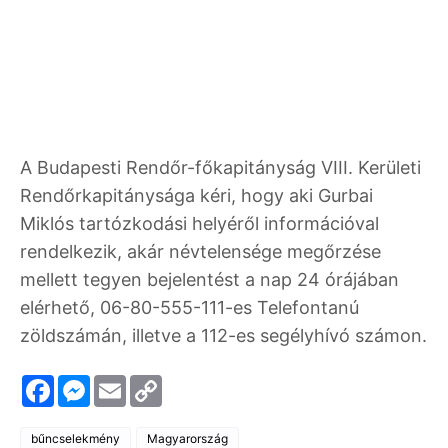
A Budapesti Rendőr-főkapitányság VIII. Kerületi
Rendőrkapitánysága kéri, hogy aki Gurbai
Miklós tartózkodási helyéről információval
rendelkezik, akár névtelensége megőrzése
mellett tegyen bejelentést a nap 24 órájában
elérhető, 06-80-555-111-es Telefontanú
zöldszámán, illetve a 112-es segélyhívó számon.
F
M
E
C
a
e
m
o
c
s
a
p
e
s
i
y
bűncselekmény
Magyarország
b
e
l
L