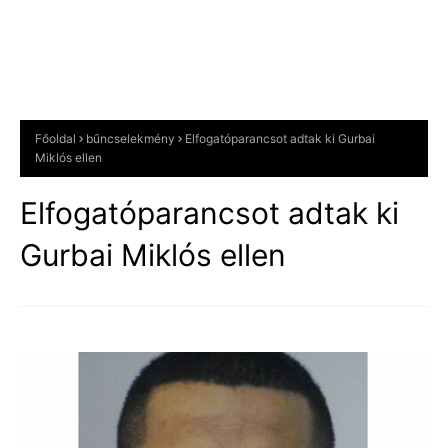
Főoldal
bűncselekmény
Elfogatóparancsot adtak ki Gurbai
Miklós ellen
Elfogatóparancsot adtak ki
Gurbai Miklós ellen