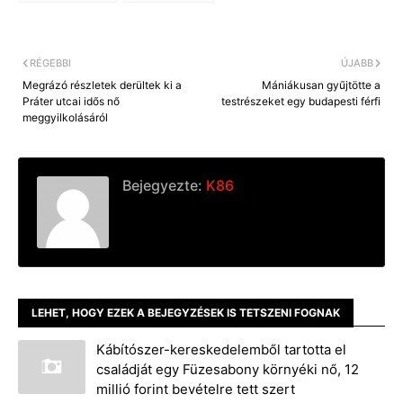
o
n
i
o
g
n
k
e
k
r
RÉGEBBI
ÚJABB
Megrázó részletek derültek ki a
Mániákusan gyűjtötte a
Práter utcai idős nő
testrészeket egy budapesti férfi
meggyilkolásáról
Bejegyezte:
K86
LEHET, HOGY EZEK A BEJEGYZÉSEK IS TETSZENI FOGNAK
Kábítószer-kereskedelemből tartotta el
családját egy Füzesabony környéki nő, 12
millió forint bevételre tett szert