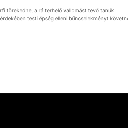
rfi törekedne, a rá terhelő vallomást tevő tanúk
 érdekében testi épség elleni bűncselekményt követne