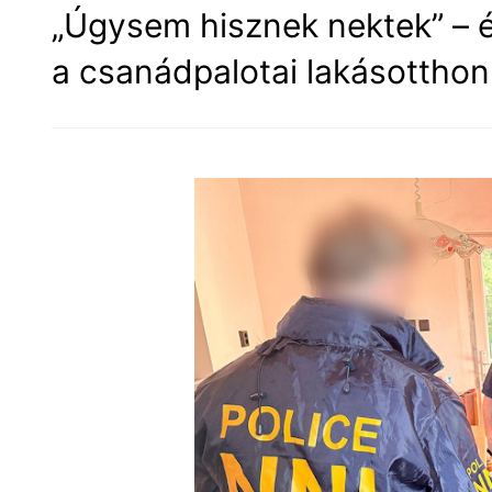
„Úgysem hisznek nektek” – 
a csanádpalotai lakásotthon