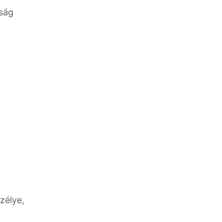
dság
zélye,