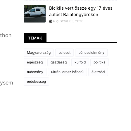
Biciklis vert össze egy 17 éves
autóst Balatongyörökön
augusztus 05, 2026
tthon
TÉMÁK
Magyarország
baleset
bűncselekmény
egészség
gazdaság
külföld
politika
tudomány
ukrán-orosz háború
életmód
érdekesség
úgysem