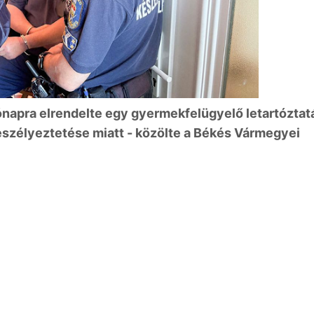
ónapra elrendelte egy gyermekfelügyelő letartóztat
szélyeztetése miatt - közölte a Békés Vármegyei