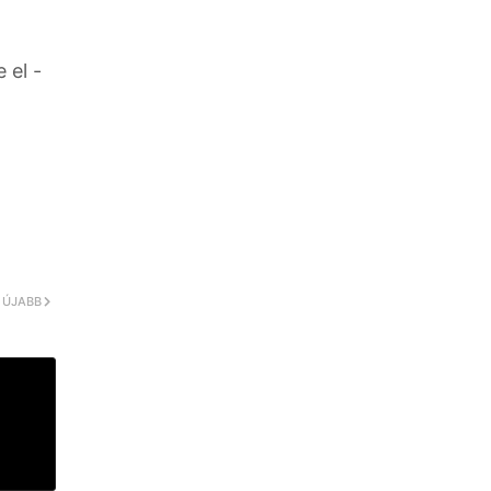
 el -
ÚJABB