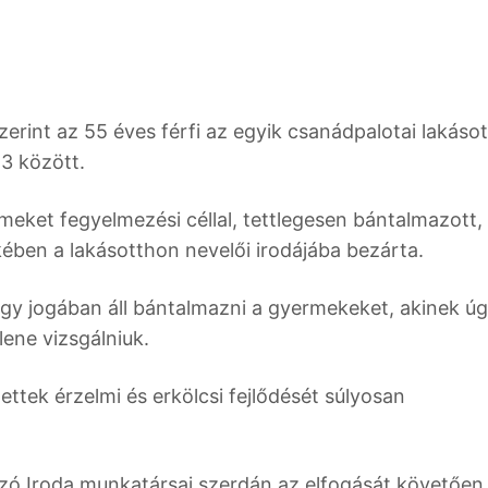
int az 55 éves férfi az egyik csanádpalotai lakáso
3 között.
meket fegyelmezési céllal, tettlegesen bántalmazott,
ben a lakásotthon nevelői irodájába bezárta.
hogy jogában áll bántalmazni a gyermekeket, akinek 
lene vizsgálniuk.
ttek érzelmi és erkölcsi fejlődését súlyosan
zó Iroda munkatársai szerdán az elfogását követően