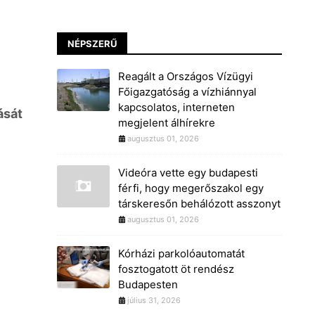
NÉPSZERŰ
Reagált a Országos Vízügyi
Főigazgatóság a vízhiánnyal
kapcsolatos, interneten
ását
megjelent álhírekre
augusztus 01, 2026
Videóra vette egy budapesti
férfi, hogy megerőszakol egy
társkeresőn behálózott asszonyt
augusztus 01, 2026
Kórházi parkolóautomatát
fosztogatott öt rendész
Budapesten
július 31, 2026