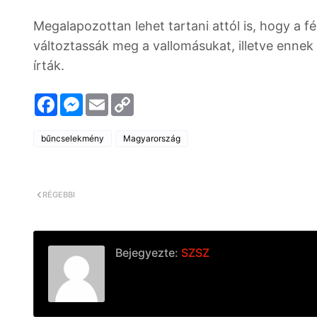
Megalapozottan lehet tartani attól is, hogy a fé
változtassák meg a vallomásukat, illetve ennek
írták.
F
M
E
C
a
e
m
o
c
s
a
p
e
s
i
y
bűncselekmény
Magyarország
b
e
l
L
o
n
i
o
g
n
k
e
k
r
RÉGEBBI
Bejegyezte:
SZSZ