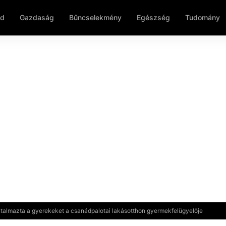
ld
Gazdaság
Bűncselekmény
Egészség
Tudomány
talmazta a gyerekeket a csanádpalotai lakásotthon gyermekfelügyelője