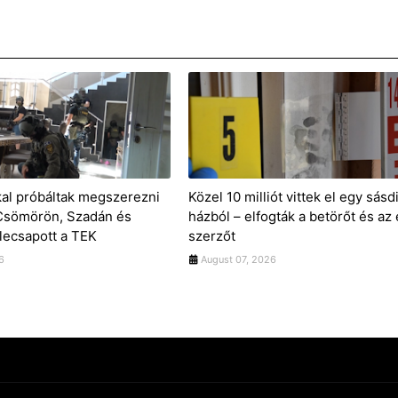
kal próbáltak megszerezni
Közel 10 milliót vittek el egy sásd
 Csömörön, Szadán és
házból – elfogták a betörőt és az 
lecsapott a TEK
szerzőt
6
August 07, 2026