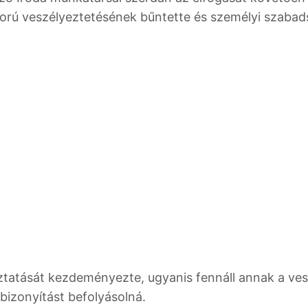
skorú veszélyeztetésének bűntette és személyi szaba
ztatását kezdeményezte, ugyanis fennáll annak a ves
bizonyítást befolyásolná.