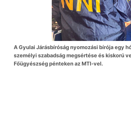
A Gyulai Járásbíróság nyomozási bírója egy h
személyi szabadság megsértése és kiskorú ve
Főügyészség pénteken az MTI-vel.