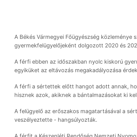
A Békés Vármegyei Főügyészség közleménye szer
gyermekfelügyelőjeként dolgozott 2020 és 202
A férfi ebben az időszakban nyolc kiskorú gyer
egyiküket az eltávozás megakadályozása érdeké
A férfi a sértettek előtt hangot adott annak, 
hisznek azok, akiknek a bántalmazásokat ki kel
A felügyelő az erőszakos magatartásával a sérte
veszélyeztette - hangsúlyozták.
A férfit a Készenléti Rendőség Nemzeti Nyomo