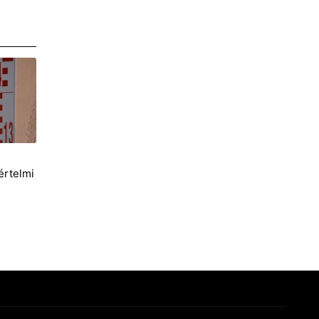
i
értelmi