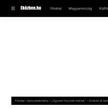
Főoldal
Magyarország
Külfö
Főoldal
bűncselekmény
„Úgysem hisznek nektek” – éveken át bán