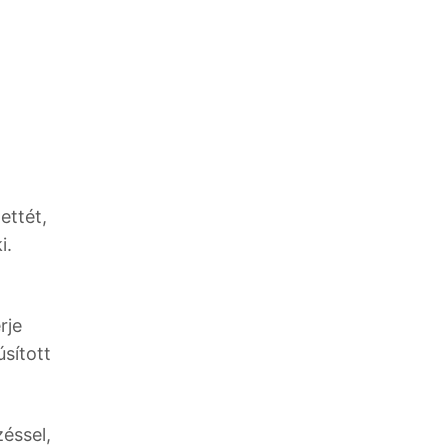
ettét,
i.
rje
sított
éssel,