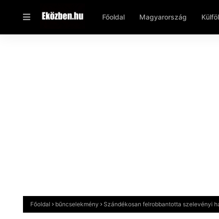
Főoldal
Magyarország
Külfö
Főoldal
bűncselekmény
Szándékosan felrobbantotta szelevényi há