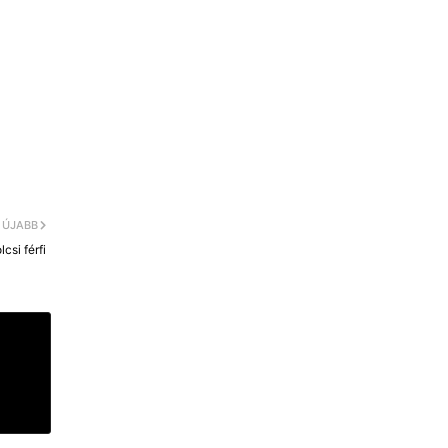
ÚJABB
si férfi