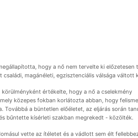
egállapította, hogy a nő nem tervelte ki előzetesen t
családi, magánéleti, egzisztenciális válsága váltott k
ő körülményként értékelte, hogy a nő a cselekmény
amely közepes fokban korlátozta abban, hogy felisme
Továbbá a büntetlen előéletet, az eljárás során tanú
 bűntette kísérleti szakban megrekedt - közölték.
ásul vette az ítéletet és a vádlott sem élt fellebbez