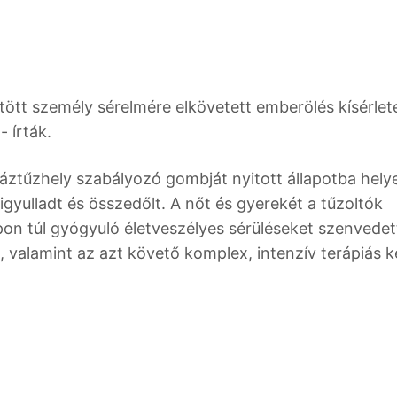
tött személy sérelmére elkövetett emberölés kísérlet
- írták.
gáztűzhely szabályozó gombját nyitott állapotba hely
gyulladt és összedőlt. A nőt és gyerekét a tűzoltók
on túl gyógyuló életveszélyes sérüléseket szenvedet
, valamint az azt követő komplex, intenzív terápiás k