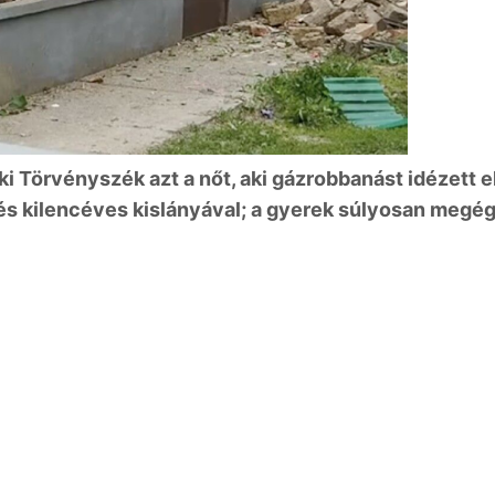
i Törvényszék azt a nőt, aki gázrobbanást idézett e
s kilencéves kislányával; a gyerek súlyosan megég