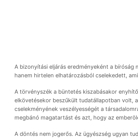
A bizonyítási eljárás eredményeként a bíróság m
hanem hirtelen elhatározásból cselekedett, amit 
A törvényszék a büntetés kiszabásakor enyhít
elkövetésekor beszűkült tudatállapotban volt, 
cselekményének veszélyességét a társadalomra. 
megbánó magatartást és azt, hogy az emberölés
A döntés nem jogerős. Az ügyészség ugyan tudom