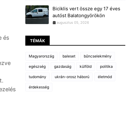
Biciklis vert össze egy 17 éves
autóst Balatongyörökön
augusztus 05, 2026
e és
TÉMÁK
Magyarország
baleset
bűncselekmény
ezve
egészség
gazdaság
külföld
politika
tudomány
ukrán-orosz háború
életmód
t.
érdekesség
ezelés