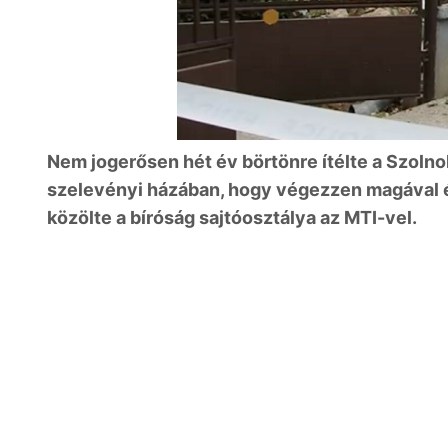
Nem jogerősen hét év börtönre ítélte a Szolnok
szelevényi házában, hogy végezzen magával é
közölte a bíróság sajtóosztálya az MTI-vel.