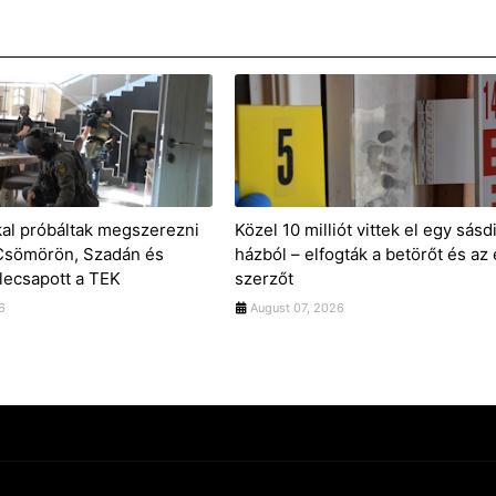
kal próbáltak megszerezni
Közel 10 milliót vittek el egy sásd
 Csömörön, Szadán és
házból – elfogták a betörőt és az 
lecsapott a TEK
szerzőt
6
August 07, 2026