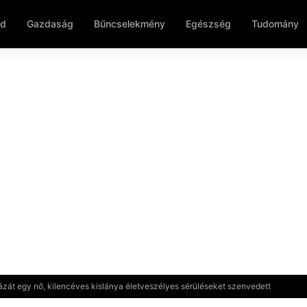
ld
Gazdaság
Bűncselekmény
Egészség
Tudomány
zát egy nő, kilencéves kislánya életveszélyes sérüléseket szenvedett