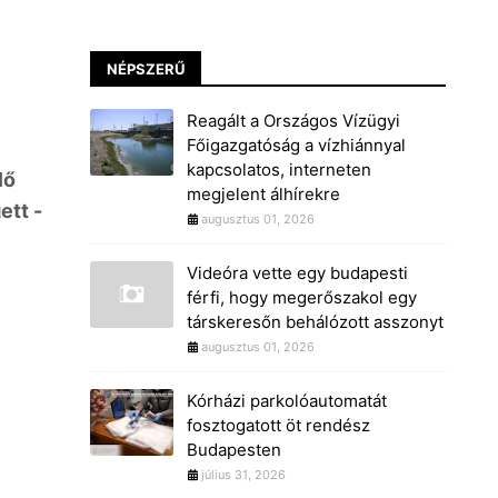
NÉPSZERŰ
Reagált a Országos Vízügyi
Főigazgatóság a vízhiánnyal
kapcsolatos, interneten
lő
megjelent álhírekre
ett -
augusztus 01, 2026
Videóra vette egy budapesti
férfi, hogy megerőszakol egy
társkeresőn behálózott asszonyt
augusztus 01, 2026
Kórházi parkolóautomatát
fosztogatott öt rendész
Budapesten
július 31, 2026