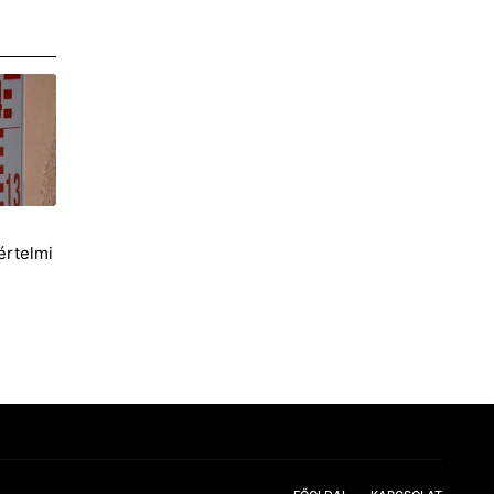
i
értelmi