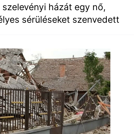
szelevényi házát egy nő,
élyes sérüléseket szenvedett