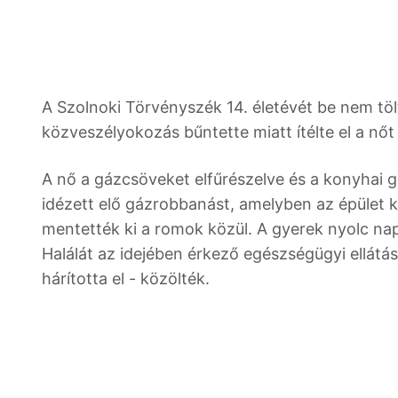
A Szolnoki Törvényszék 14. életévét be nem töl
közveszélyokozás bűntette miatt ítélte el a nőt 
A nő a gázcsöveket elfűrészelve és a konyhai 
idézett elő gázrobbanást, amelyben az épület ki
mentették ki a romok közül. A gyerek nyolc nap
Halálát az idejében érkező egészségügyi ellátás
hárította el - közölték.