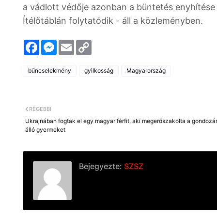
a vádlott védője azonban a büntetés enyhítése 
Ítélőtáblán folytatódik - áll a közleményben.
F
M
E
C
a
e
m
o
c
s
a
p
e
s
i
y
bűncselekmény
gyilkosság
Magyarország
b
e
l
L
o
n
i
o
g
n
k
e
k
r
RÉGEBBI
Ukrajnában fogtak el egy magyar férfit, aki megerőszakolta a gondozás
álló gyermeket
Bejegyezte:
SZSZ