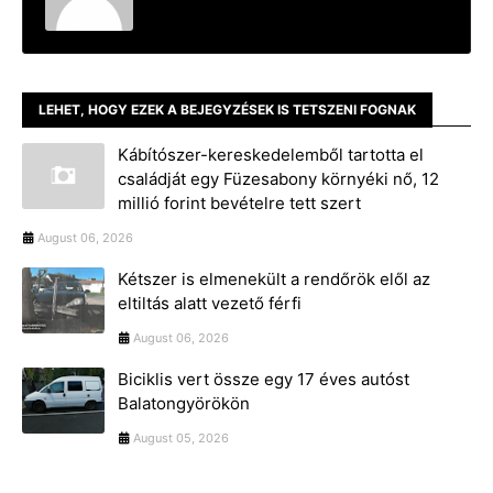
LEHET, HOGY EZEK A BEJEGYZÉSEK IS TETSZENI FOGNAK
Kábítószer-kereskedelemből tartotta el
családját egy Füzesabony környéki nő, 12
millió forint bevételre tett szert
August 06, 2026
Kétszer is elmenekült a rendőrök elől az
eltiltás alatt vezető férfi
August 06, 2026
Biciklis vert össze egy 17 éves autóst
Balatongyörökön
August 05, 2026