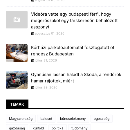
augusztus 01, 2026
Videóra vette egy budapesti férfi, hogy
megerőszakol egy társkeresőn behálózott
asszonyt
augusztus 01, 2026
Kórházi parkolóautomatát fosztogatott öt
rendész Budapesten
július 31, 2026
Gyanúsan lassan haladt a Skoda, a rendőrök
hamar rájöttek, miért
július 29, 2026
TÉMÁK
Magyarország
baleset
bűncselekmény
egészség
gazdaság
külföld
politika
tudomány