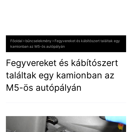
Főoldal
bűncselekmény
Fegyvereket és kábítószert találtak egy
kamionban az M5-ös autópályán
Fegyvereket és kábítószert
találtak egy kamionban az
M5-ös autópályán