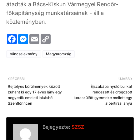
átadták a Bács-Kiskun Vármegyei Rendőr-
főkapitányság munkatársainak - áll a
közleményben.
F
M
E
C
a
e
m
o
c
s
a
p
e
s
i
y
bűncselekmény
Magyarország
b
e
l
L
o
n
i
o
g
n
k
e
k
r
RÉGEBBI
ÚJABB
Rejtélyes körülmények között
Éjszakába nyúló bulikat
zuhant ki egy 17 éves lány egy
rendezett és drogozott
negyedik emeleti lakásból
koraszülött gyermeke mellett egy
Szentlőrincen
albertirsai anya
Bejegyezte:
SZSZ