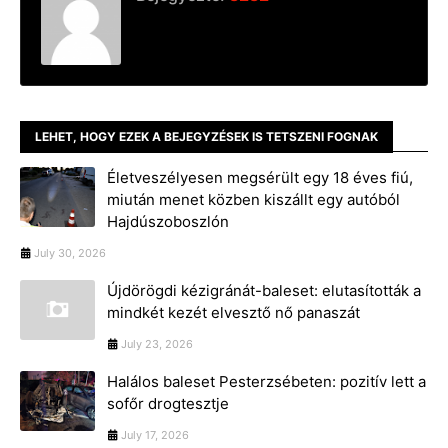
LEHET, HOGY EZEK A BEJEGYZÉSEK IS TETSZENI FOGNAK
Életveszélyesen megsérült egy 18 éves fiú,
miután menet közben kiszállt egy autóból
Hajdúszoboszlón
July 30, 2026
Újdörögdi kézigránát-baleset: elutasították a
mindkét kezét elvesztő nő panaszát
July 23, 2026
Halálos baleset Pesterzsébeten: pozitív lett a
sofőr drogtesztje
July 17, 2026