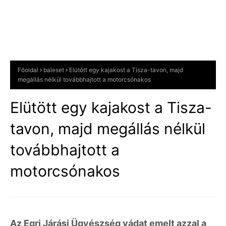
Főoldal
baleset
Elütött egy kajakost a Tisza-tavon, majd
megállás nélkül továbbhajtott a motorcsónakos
Elütött egy kajakost a Tisza-
tavon, majd megállás nélkül
továbbhajtott a
motorcsónakos
Az Egri Járási Ügyészség vádat emelt azzal a