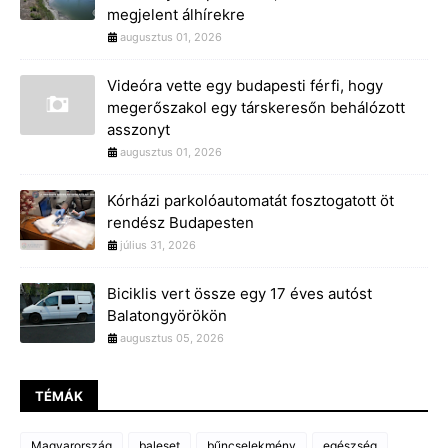
megjelent álhírekre
augusztus 01, 2026
Videóra vette egy budapesti férfi, hogy
megerőszakol egy társkeresőn behálózott
asszonyt
augusztus 01, 2026
Kórházi parkolóautomatát fosztogatott öt
rendész Budapesten
július 31, 2026
Biciklis vert össze egy 17 éves autóst
Balatongyörökön
augusztus 05, 2026
TÉMÁK
Magyarország
baleset
bűncselekmény
egészség