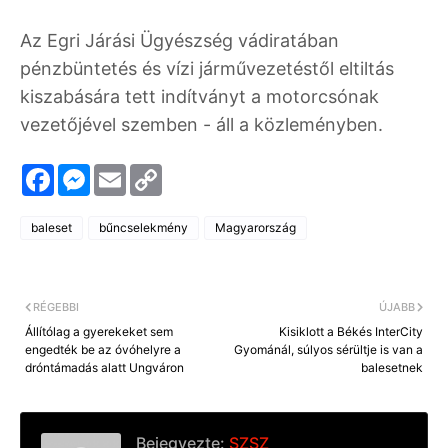
Az Egri Járási Ügyészség vádiratában
pénzbüntetés és vízi járművezetéstől eltiltás
kiszabására tett indítványt a motorcsónak
vezetőjével szemben - áll a közleményben.
F
M
E
C
a
e
m
o
c
s
a
p
e
s
i
y
baleset
bűncselekmény
Magyarország
b
e
l
L
o
n
i
o
g
n
k
e
k
r
RÉGEBBI
ÚJABB
Állítólag a gyerekeket sem
Kisiklott a Békés InterCity
engedték be az óvóhelyre a
Gyománál, súlyos sérültje is van a
dróntámadás alatt Ungváron
balesetnek
Bejegyezte:
SZSZ