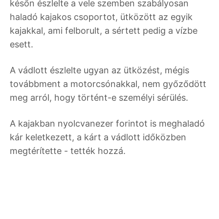
későn észlelte a vele szemben szabályosan
haladó kajakos csoportot, ütközött az egyik
kajakkal, ami felborult, a sértett pedig a vízbe
esett.
A vádlott észlelte ugyan az ütközést, mégis
továbbment a motorcsónakkal, nem győződött
meg arról, hogy történt-e személyi sérülés.
A kajakban nyolcvanezer forintot is meghaladó
kár keletkezett, a kárt a vádlott időközben
megtérítette - tették hozzá.