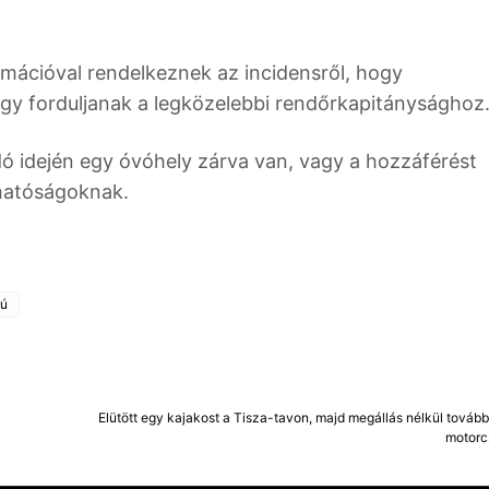
ormációval rendelkeznek az incidensről, hogy
gy forduljanak a legközelebbi rendőrkapitánysághoz
ó idején egy óvóhely zárva van, vagy a hozzáférést
a hatóságoknak.
rú
Elütött egy kajakost a Tisza-tavon, majd megállás nélkül tovább
motorc