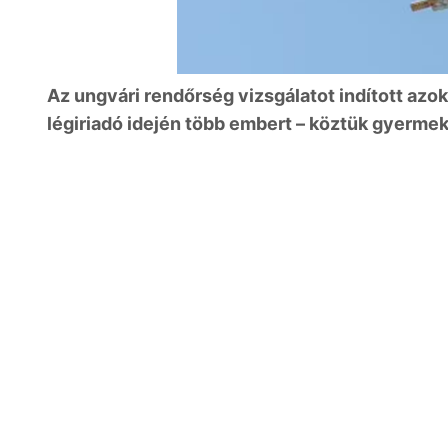
Az ungvári rendőrség vizsgálatot indított az
légiriadó idején több embert – köztük gyerme