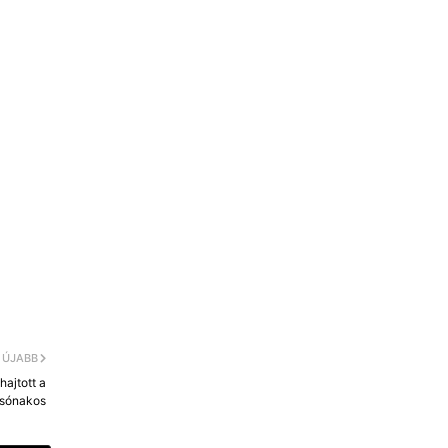
.
ÚJABB
hajtott a
sónakos