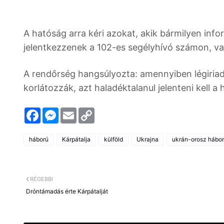
A hatóság arra kéri azokat, akik bármilyen inf
jelentkezzenek a 102-es segélyhívó számon, va
A rendőrség hangsúlyozta: amennyiben légiriad
korlátozzák, azt haladéktalanul jelenteni kell 
F
M
E
C
a
e
m
o
c
s
a
p
e
s
i
y
háború
Kárpátalja
külföld
Ukrajna
ukrán-orosz hábo
b
e
l
L
o
n
i
o
g
n
k
e
k
r
RÉGEBBI
Dróntámadás érte Kárpátalját