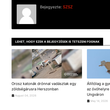
Bejegyezte:
SZSZ
LEHET, HOGY EZEK A BEJEGYZÉSEK IS TETSZENI FOGNAK
Orosz katonák drónnal vadásztak egy
Állítólag a 
zöldségárusra Herszonban
az óvóhelyre
Ungváron
August 04, 2026
May 14, 2026