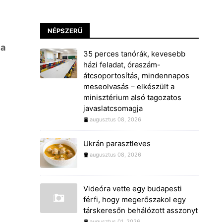
NÉPSZERŰ
 a
35 perces tanórák, kevesebb
házi feladat, óraszám-
átcsoportosítás, mindennapos
meseolvasás – elkészült a
minisztérium alsó tagozatos
javaslatcsomagja
augusztus 08, 2026
Ukrán parasztleves
augusztus 08, 2026
Videóra vette egy budapesti
férfi, hogy megerőszakol egy
társkeresőn behálózott asszonyt
augusztus 01, 2026