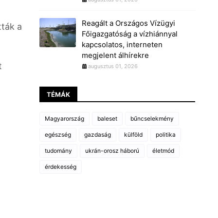
Reagált a Országos Vízügyi
tták a
Főigazgatóság a vízhiánnyal
kapcsolatos, interneten
megjelent álhírekre
t
augusztus 01, 2026
TÉMÁK
Magyarország
baleset
bűncselekmény
egészség
gazdaság
külföld
politika
tudomány
ukrán-orosz háború
életmód
érdekesség