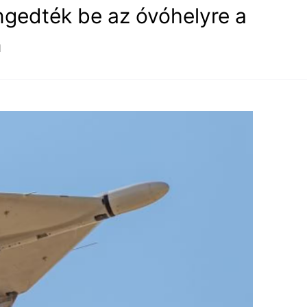
engedték be az óvóhelyre a
n