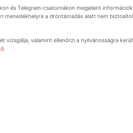
lakon és Telegram-csatornákon megjelent információk
ári menedékhelyre a dróntámadás alatt nem biztosíto
 vizsgálja, valamint ellenőrzi a nyilvánosságra kerül
zó.