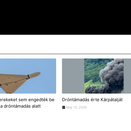
gyerekeket sem engedték be
Dróntámadás érte Kárpátalját
 a dróntámadás alatt
May 13, 2026