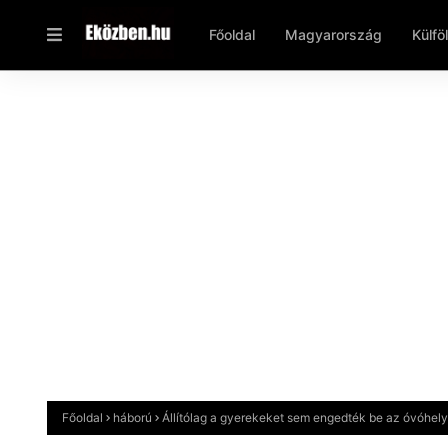
Főoldal
Magyarország
Külfö
Főoldal
háború
Állítólag a gyerekeket sem engedték be az óvóhel