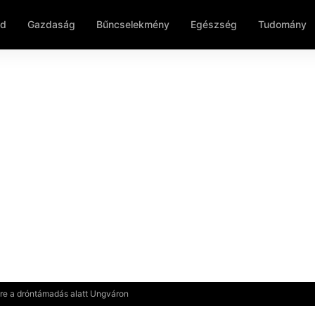
ld
Gazdaság
Bűncselekmény
Egészség
Tudomány
yre a dróntámadás alatt Ungváron