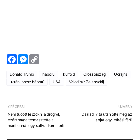
F
M
C
a
e
o
c
s
p
e
s
y
Donald Trump
háború
külföld
Oroszország
Ukrajna
b
e
L
o
n
i
ukrán-orosz háború
USA
Volodimir Zelenszkij
o
g
n
k
e
k
r
RÉGEBBI
ÚJABB
Nem tudott leszokni a drogról,
Családi vita után ölte meg az
ezért maga termesztette a
apját egy letkési férfi
marihuánát egy soltvadkerti férfi