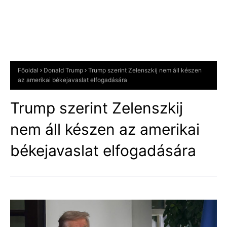
Főoldal
Donald Trump
Trump szerint Zelenszkij nem áll készen
az amerikai békejavaslat elfogadására
Trump szerint Zelenszkij
nem áll készen az amerikai
békejavaslat elfogadására