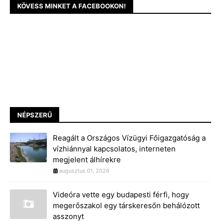
KÖVESS MINKET A FACEBOOKON!
NÉPSZERŰ
Reagált a Országos Vízügyi Főigazgatóság a
vízhiánnyal kapcsolatos, interneten
megjelent álhírekre
augusztus 01, 2026
Videóra vette egy budapesti férfi, hogy
megerőszakol egy társkeresőn behálózott
asszonyt