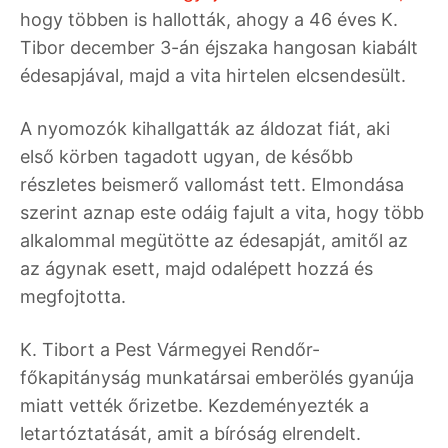
hogy többen is hallották, ahogy a 46 éves K.
Tibor december 3-án éjszaka hangosan kiabált
édesapjával, majd a vita hirtelen elcsendesült.
A nyomozók kihallgatták az áldozat fiát, aki
első körben tagadott ugyan, de később
részletes beismerő vallomást tett. Elmondása
szerint aznap este odáig fajult a vita, hogy több
alkalommal megütötte az édesapját, amitől az
az ágynak esett, majd odalépett hozzá és
megfojtotta.
K. Tibort a Pest Vármegyei Rendőr-
főkapitányság munkatársai emberölés gyanúja
miatt vették őrizetbe. Kezdeményezték a
letartóztatását, amit a bíróság elrendelt.