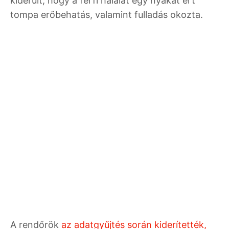
kiderült, hogy a férfi halálát egy nyakat ért
tompa erőbehatás, valamint fulladás okozta.
A rendőrök
az adatgyűjtés során kiderítették,