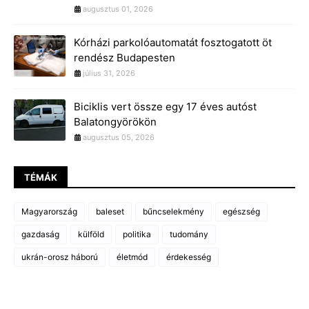
augusztus 01, 2026
Kórházi parkolóautomatát fosztogatott öt
rendész Budapesten
július 31, 2026
Biciklis vert össze egy 17 éves autóst
Balatongyörökön
augusztus 05, 2026
TÉMÁK
Magyarország
baleset
bűncselekmény
egészség
gazdaság
külföld
politika
tudomány
ukrán-orosz háború
életmód
érdekesség