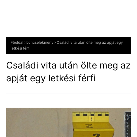
Főoldal
bűncselekmény
Családi vita után ölte meg az apját egy
letkési férfi
Családi vita után ölte meg az
apját egy letkési férfi