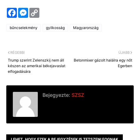
F
M
C
a
e
o
c
s
p
e
s
y
bűncselekmény
gyilkosság
Magyarország
b
e
L
o
n
i
o
g
n
k
e
k
r
RÉGEBBI
ÚJABB
Trump szerint Zelenszkij nem áll
Betonmixer gázolt halálra egy nőt
készen az amerikai békejavaslat
Egerben
elfogadására
Bejegyezte:
SZSZ
LEHET, HOGY EZEK A BEJEGYZÉSEK IS TETSZENI FOGNAK