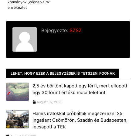
kormányok „végnapjaira”
emlékeztet
Bejegyezte:
SZSZ
LEHET, HOGY EZEK A BEJEGYZÉSEK IS TETSZENI FOGNAK
2,5 év börtönt kapott egy férfi, mert ellopott
egy 30 forint értékű mobiltelefont
August 07, 2026
Hamis iratokkal próbáltak megszerezni 25
ingatlant Csömörön, Szadán és Budapesten,
lecsapott a TEK