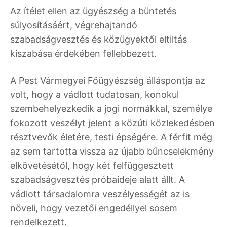
Az ítélet ellen az ügyészség a büntetés
súlyosításáért, végrehajtandó
szabadságvesztés és közügyektől eltiltás
kiszabása érdekében fellebbezett.
A Pest Vármegyei Főügyészség álláspontja az
volt, hogy a vádlott tudatosan, konokul
szembehelyezkedik a jogi normákkal, személye
fokozott veszélyt jelent a közúti közlekedésben
résztvevők életére, testi épségére. A férfit még
az sem tartotta vissza az újabb bűncselekmény
elkövetésétől, hogy két felfüggesztett
szabadságvesztés próbaideje alatt állt. A
vádlott társadalomra veszélyességét az is
növeli, hogy vezetői engedéllyel sosem
rendelkezett.