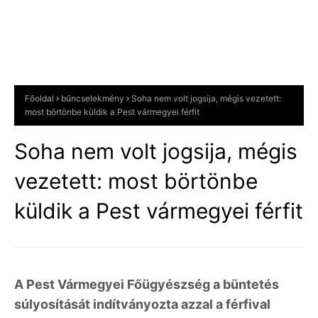
Főoldal
bűncselekmény
Soha nem volt jogsija, mégis vezetett:
most börtönbe küldik a Pest vármegyei férfit
Soha nem volt jogsija, mégis
vezetett: most börtönbe
küldik a Pest vármegyei férfit
A Pest Vármegyei Főügyészség a büntetés
súlyosítását indítványozta azzal a férfival