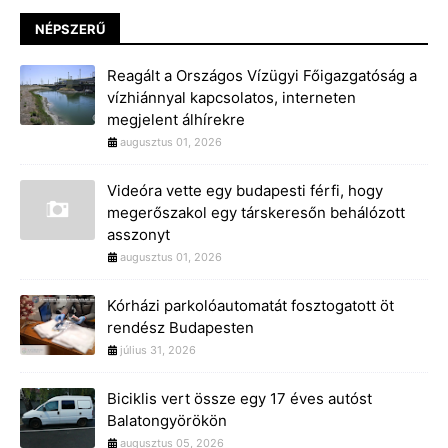
NÉPSZERŰ
Reagált a Országos Vízügyi Főigazgatóság a
vízhiánnyal kapcsolatos, interneten
megjelent álhírekre
augusztus 01, 2026
Videóra vette egy budapesti férfi, hogy
megerőszakol egy társkeresőn behálózott
asszonyt
augusztus 01, 2026
Kórházi parkolóautomatát fosztogatott öt
rendész Budapesten
július 31, 2026
Biciklis vert össze egy 17 éves autóst
Balatongyörökön
augusztus 05, 2026