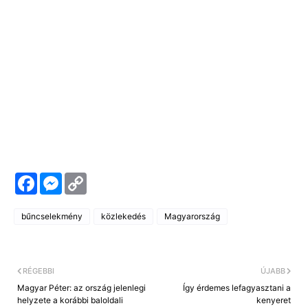
F
M
C
a
e
o
c
s
p
e
s
y
bűncselekmény
közlekedés
Magyarország
b
e
L
o
n
i
o
g
n
k
e
k
r
RÉGEBBI
ÚJABB
Magyar Péter: az ország jelenlegi
Így érdemes lefagyasztani a
helyzete a korábbi baloldali
kenyeret