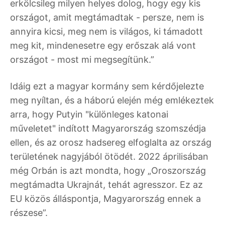
erkölcsileg milyen helyes dolog, hogy egy kis
országot, amit megtámadtak - persze, nem is
annyira kicsi, meg nem is világos, ki támadott
meg kit, mindenesetre egy erőszak alá vont
országot - most mi megsegítünk.”
Idáig ezt a magyar kormány sem kérdőjelezte
meg nyíltan, és a háború elején még emlékeztek
arra, hogy Putyin "különleges katonai
műveletet" indított Magyarország szomszédja
ellen, és az orosz hadsereg elfoglalta az ország
területének nagyjából ötödét. 2022 áprilisában
még Orbán is azt mondta, hogy „Oroszország
megtámadta Ukrajnát, tehát agresszor. Ez az
EU közös álláspontja, Magyarország ennek a
részese”.