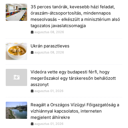
35 perces tanórák, kevesebb házi feladat,
óraszám-átcsoportosítás, mindennapos
meseolvasás – elkészült a minisztérium alsó
tagozatos javaslatcsomagja
augusztus 08, 2026
Ukrán parasztleves
augusztus 08, 2026
Videóra vette egy budapesti férfi, hogy
megerőszakol egy társkeresőn behálózott
asszonyt
augusztus 01, 2026
Reagált a Országos Vízügyi Főigazgatóság a
vízhiánnyal kapcsolatos, interneten
megjelent álhírekre
augusztus 01, 2026