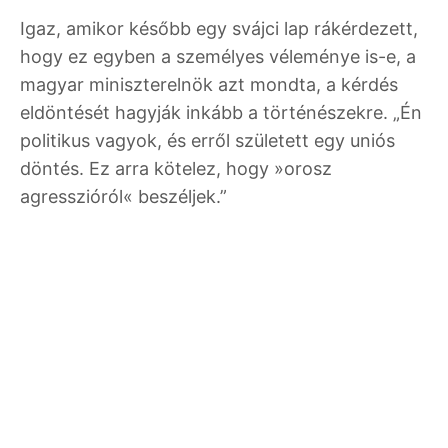
Igaz, amikor később egy svájci lap rákérdezett,
hogy ez egyben a személyes véleménye is-e, a
magyar miniszterelnök azt mondta, a kérdés
eldöntését hagyják inkább a történészekre. „Én
politikus vagyok, és erről született egy uniós
döntés. Ez arra kötelez, hogy »orosz
agresszióról« beszéljek.”