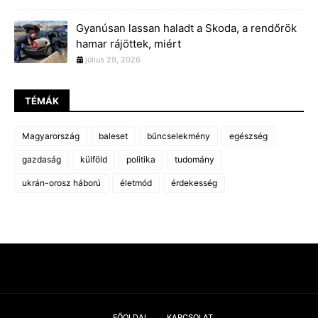
Gyanúsan lassan haladt a Skoda, a rendőrök
hamar rájöttek, miért
július 29, 2026
TÉMÁK
Magyarország
baleset
bűncselekmény
egészség
gazdaság
külföld
politika
tudomány
ukrán-orosz háború
életmód
érdekesség
FŐOLDAL
KAPCSOLAT