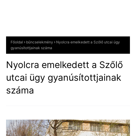
Főoldal
bűncselekmény
Nyolcra emelkedett a Szőlő utcai ügy
gyanúsítottjainak száma
Nyolcra emelkedett a Szőlő
utcai ügy gyanúsítottjainak
száma