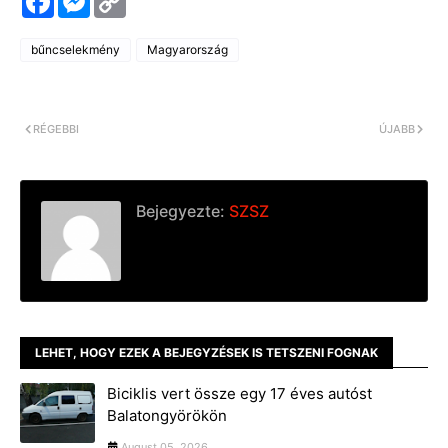
a
e
o
c
s
p
e
s
y
bűncselekmény
Magyarország
b
e
L
o
n
i
o
g
n
k
e
k
r
RÉGEBBI
ÚJABB
Bejegyezte:
SZSZ
LEHET, HOGY EZEK A BEJEGYZÉSEK IS TETSZENI FOGNAK
Biciklis vert össze egy 17 éves autóst
Balatongyörökön
August 05, 2026