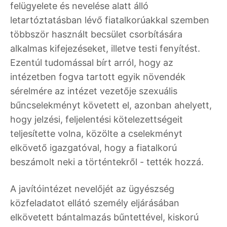
felügyelete és nevelése alatt álló
letartóztatásban lévő fiatalkorúakkal szemben
többször használt becsület csorbítására
alkalmas kifejezéseket, illetve testi fenyítést.
Ezentúl tudomással bírt arról, hogy az
intézetben fogva tartott egyik növendék
sérelmére az intézet vezetője szexuális
bűncselekményt követett el, azonban ahelyett,
hogy jelzési, feljelentési kötelezettségeit
teljesítette volna, közölte a cselekményt
elkövető igazgatóval, hogy a fiatalkorú
beszámolt neki a történtekről - tették hozzá.
A javítóintézet nevelőjét az ügyészség
közfeladatot ellátó személy eljárásában
elkövetett bántalmazás bűntettével, kiskorú