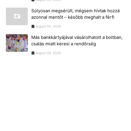
Súlyosan megsérült, mégsem hívtak hozzá
azonnal mentőt – később meghalt a férfi
August 05, 2026
Más bankkártyájával vásárolhatott a boltban,
csalás miatt keresi a rendőrség
August 04, 2026