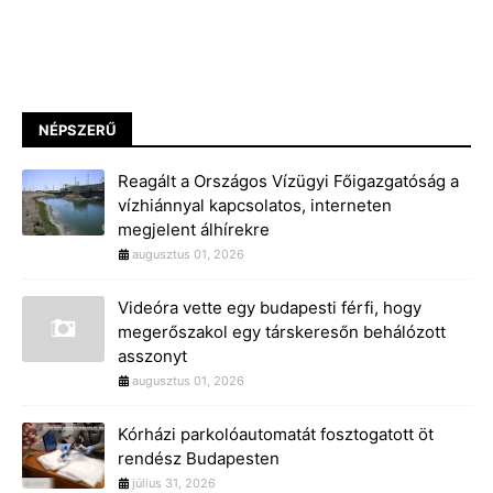
NÉPSZERŰ
Reagált a Országos Vízügyi Főigazgatóság a
vízhiánnyal kapcsolatos, interneten
megjelent álhírekre
augusztus 01, 2026
Videóra vette egy budapesti férfi, hogy
megerőszakol egy társkeresőn behálózott
asszonyt
augusztus 01, 2026
Kórházi parkolóautomatát fosztogatott öt
rendész Budapesten
július 31, 2026