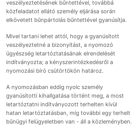
veszélyeztetésének bűntettével, továbbá
közfeladatot ellátó személy eljárása során
elkövetett bűnpártolás bűntettével gyanúsítja.
Mivel tartani lehet attól, hogy a gyanúsított
veszélyeztetné a bizonyítást, a nyomozó
ügyészség letartóztatásának elrendelését
indítványozta; a kényszerintézkedésről a
nyomozási bíró csütörtökön határoz.
A nyomozásban eddig nyolc személy
gyanúsítotti kihallgatása történt meg, a most
letartóztatni indítványozott terhelten kívül
hatan letartóztatásban, míg további egy terhelt
bűnügyi felügyeletben van - áll a közleményben.