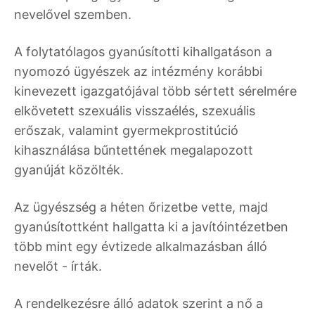
nevelővel szemben.
A folytatólagos gyanúsítotti kihallgatáson a
nyomozó ügyészek az intézmény korábbi
kinevezett igazgatójával több sértett sérelmére
elkövetett szexuális visszaélés, szexuális
erőszak, valamint gyermekprostitúció
kihasználása bűntettének megalapozott
gyanúját közölték.
Az ügyészség a héten őrizetbe vette, majd
gyanúsítottként hallgatta ki a javítóintézetben
több mint egy évtizede alkalmazásban álló
nevelőt - írták.
A rendelkezésre álló adatok szerint a nő a