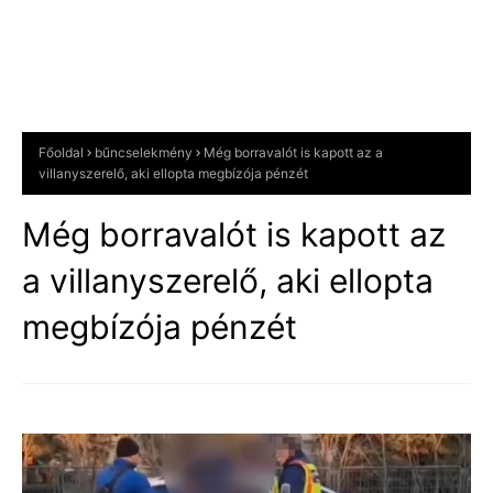
Főoldal
bűncselekmény
Még borravalót is kapott az a
villanyszerelő, aki ellopta megbízója pénzét
Még borravalót is kapott az
a villanyszerelő, aki ellopta
megbízója pénzét