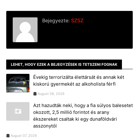
Bejegyezte:
SZSZ
LEHET, HOGY EZEK A BEJEGYZÉSEK IS TETSZENI FOGNAK
Évekig terrorizálta élettársát és annak két
kiskorú gyermekét az alkoholista férfi
August 08, 2026
Azt hazudták neki, hogy a fia súlyos balesetet
okozott, 2,5 millió forintot és arany
ékszereket csaltak ki egy dunaföldvári
asszonytól
August 07, 2026