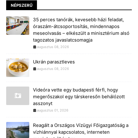
NÉPSZERŰ
35 perces tanórák, kevesebb házi feladat,
óraszám-átcsoportosítás, mindennapos
meseolvasás – elkészült a minisztérium alsó
tagozatos javaslatcsomagja
augusztus 08, 2026
Ukrán parasztleves
augusztus 08, 2026
Videóra vette egy budapesti férfi, hogy
megerőszakol egy társkeresőn behálózott
asszonyt
augusztus 01, 2026
Reagált a Országos Vízügyi Főigazgatóság a
vízhiánnyal kapcsolatos, interneten