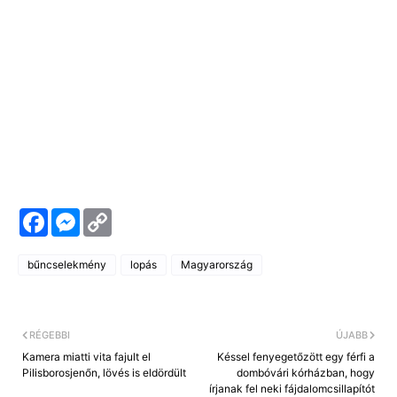
F
M
C
a
e
o
c
s
p
e
s
y
bűncselekmény
lopás
Magyarország
b
e
L
o
n
i
o
g
n
k
e
k
r
RÉGEBBI
ÚJABB
Kamera miatti vita fajult el
Késsel fenyegetőzött egy férfi a
Pilisborosjenőn, lövés is eldördült
dombóvári kórházban, hogy
írjanak fel neki fájdalomcsillapítót