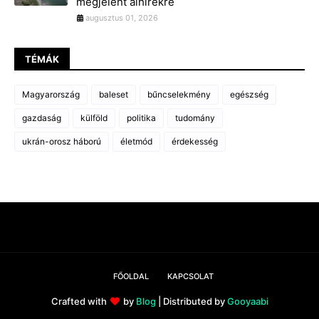
megjelent álhírekre
augusztus 01, 2026
TÉMÁK
Magyarország
baleset
bűncselekmény
egészség
gazdaság
külföld
politika
tudomány
ukrán-orosz háború
életmód
érdekesség
FŐOLDAL
KAPCSOLAT
Crafted with
by
Blog
| Distributed by
Gooyaabi