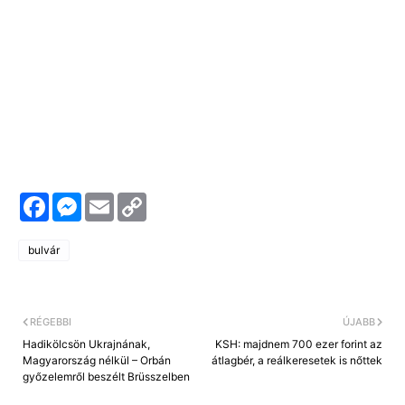
F
M
E
C
a
e
m
o
c
s
a
p
e
s
i
y
bulvár
b
e
l
L
o
n
i
o
g
n
k
e
k
r
RÉGEBBI
ÚJABB
Hadikölcsön Ukrajnának,
KSH: majdnem 700 ezer forint az
Magyarország nélkül – Orbán
átlagbér, a reálkeresetek is nőttek
győzelemről beszélt Brüsszelben