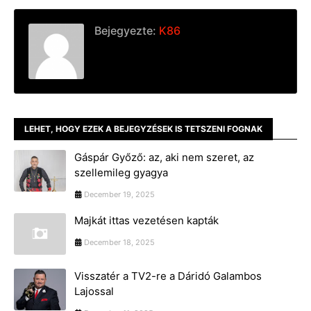
Bejegyezte:
K86
LEHET, HOGY EZEK A BEJEGYZÉSEK IS TETSZENI FOGNAK
Gáspár Győző: az, aki nem szeret, az
szellemileg gyagya
December 19, 2025
Majkát ittas vezetésen kapták
December 18, 2025
Visszatér a TV2-re a Dáridó Galambos
Lajossal