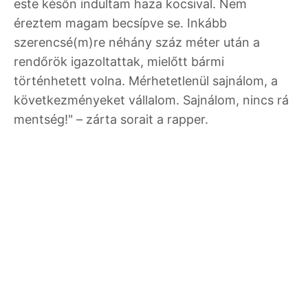
este későn indultam haza kocsival. Nem
éreztem magam becsípve se. Inkább
szerencsé(m)re néhány száz méter után a
rendőrök igazoltattak, mielőtt bármi
történhetett volna. Mérhetetlenül sajnálom, a
következményeket vállalom. Sajnálom, nincs rá
mentség!" – zárta sorait a rapper.