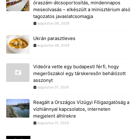
óraszám-átcsoportosítás, mindennapos
meseolvasás – elkészült a minisztérium alsó
tagozatos javaslatcsomagja
augusztus 08, 2026
Ukrán parasztleves
augusztus 08, 2026
Videóra vette egy budapesti férfi, hogy
megerőszakol egy társkeresőn behálózott
asszonyt
augusztus 01, 2026
Reagált a Országos Vízügyi Főigazgatóság a
vízhiánnyal kapcsolatos, interneten
megjelent álhírekre
augusztus 01, 2026