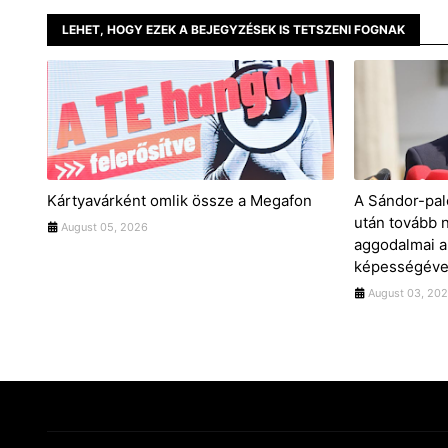
LEHET, HOGY EZEK A BEJEGYZÉSEK IS TETSZENI FOGNAK
Kártyavárként omlik össze a Megafon
A Sándor-pal
után tovább 
August 05, 2026
aggodalmai a
képességével
August 03, 20