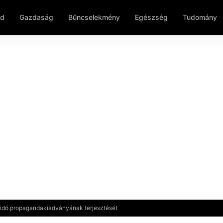
ld
Gazdaság
Bűncselekmény
Egészség
Tudomány
szidó propagandakiadványának terjesztését