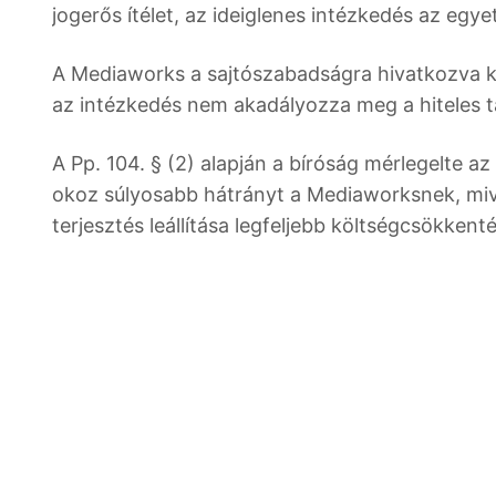
jogerős ítélet, az ideiglenes intézkedés az eg
A Mediaworks a sajtószabadságra hivatkozva ké
az intézkedés nem akadályozza meg a hiteles táj
A Pp. 104. § (2) alapján a bíróság mérlegelte 
okoz súlyosabb hátrányt a Mediaworksnek, mive
terjesztés leállítása legfeljebb költségcsökken