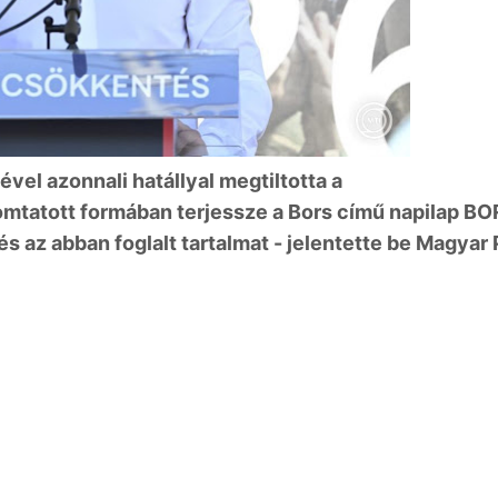
el azonnali hatállyal megtiltotta a
mtatott formában terjessze a Bors című napilap B
 az abban foglalt tartalmat - jelentette be Magyar 