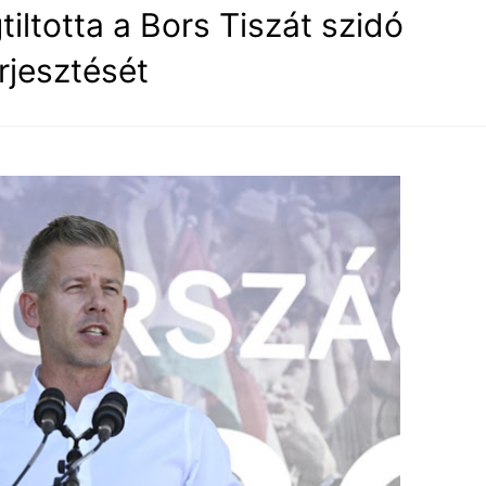
iltotta a Bors Tiszát szidó
jesztését