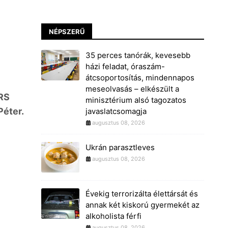
NÉPSZERŰ
35 perces tanórák, kevesebb
házi feladat, óraszám-
átcsoportosítás, mindennapos
meseolvasás – elkészült a
ORS
minisztérium alsó tagozatos
Péter.
javaslatcsomagja
augusztus 08, 2026
Ukrán parasztleves
augusztus 08, 2026
Évekig terrorizálta élettársát és
annak két kiskorú gyermekét az
alkoholista férfi
augusztus 08, 2026