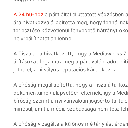
A 24.hu-hoz
a párt által eljuttatott végzésben a
ára hivatkozva állapította meg, hogy fennállnak 
terjesztése közvetlenül fenyegető hátrányt oko
helyreállíthatatlan lenne.
A Tisza arra hivatkozott, hogy a Mediaworks Z
állításokat fogalmaz meg a párt valódi adópolit
jutna el, ami súlyos reputációs kárt okozna.
A bíróság megállapította, hogy a Tisza által k
dokumentumok alapvetően eltérnek, így a Media
bíróság szerint a nyilvánvalóan jogsértő tartal
minősül, amit a média szabadsága nem tesz le
A bíróság vizsgálta a különös méltánylást érdem