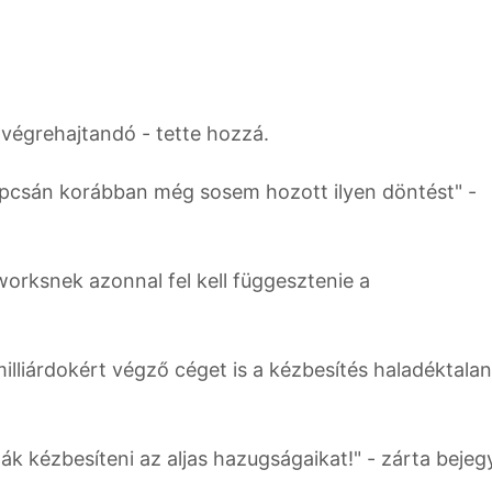
l végrehajtandó - tette hozzá.
apcsán korábban még sosem hozott ilyen döntést" -
worksnek azonnal fel kell függesztenie a
milliárdokért végző céget is a kézbesítés haladéktalan
ták kézbesíteni az aljas hazugságaikat!" - zárta beje