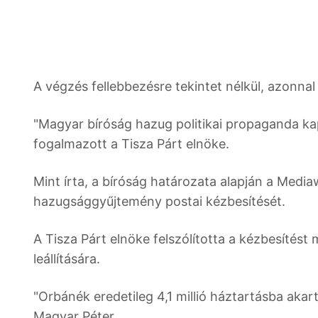
A végzés fellebbezésre tekintet nélkül, azonna
"Magyar bíróság hazug politikai propaganda k
fogalmazott a Tisza Párt elnöke.
Mint írta, a bíróság határozata alapján a Media
hazugsággyűjtemény postai kézbesítését.
A Tisza Párt elnöke felszólította a kézbesítést 
leállítására.
"Orbánék eredetileg 4,1 millió háztartásba akar
Magyar Péter.