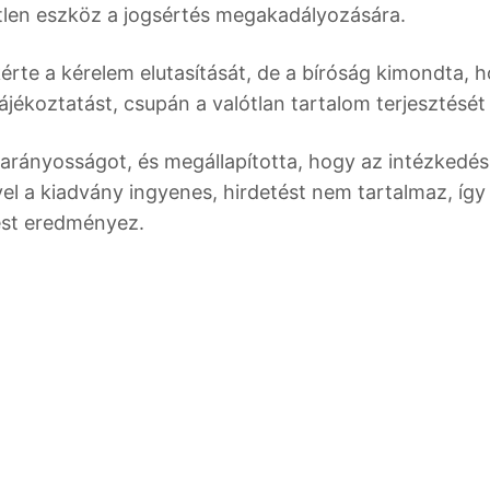
yetlen eszköz a jogsértés megakadályozására.
rte a kérelem elutasítását, de a bíróság kimondta, 
ékoztatást, csupán a valótlan tartalom terjesztését ti
az arányosságot, és megállapította, hogy az intézkedé
l a kiadvány ingyenes, hirdetést nem tartalmaz, így
tést eredményez.