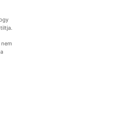
hogy
ltja.
s nem
 a