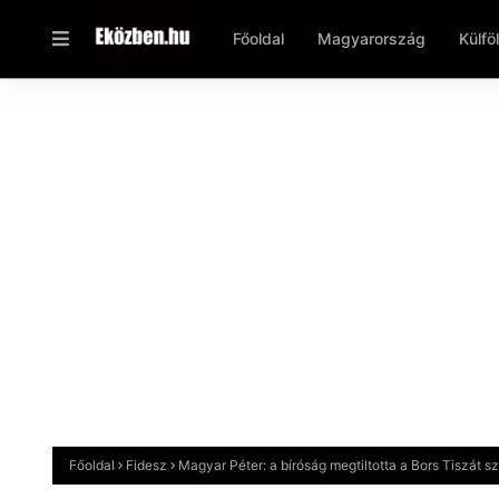
Főoldal
Magyarország
Külfö
Főoldal
Fidesz
Magyar Péter: a bíróság megtiltotta a Bors Tiszát 