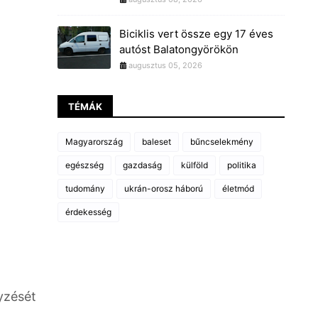
Biciklis vert össze egy 17 éves
autóst Balatongyörökön
augusztus 05, 2026
TÉMÁK
Magyarország
baleset
bűncselekmény
egészség
gazdaság
külföld
politika
tudomány
ukrán-orosz háború
életmód
érdekesség
gyzését