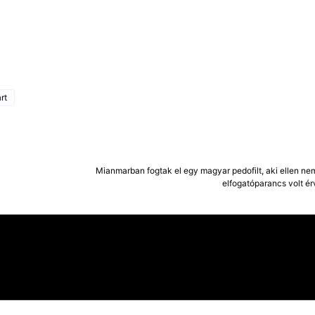
rt
Mianmarban fogtak el egy magyar pedofilt, aki ellen ne
elfogatóparancs volt é