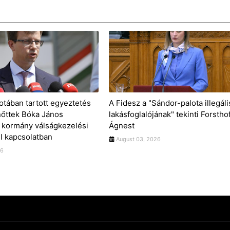
otában tartott egyeztetés
A Fidesz a "Sándor-palota illegáli
nőttek Bóka János
lakásfoglalójának" tekinti Forstho
 kormány válságkezelési
Ágnest
 kapcsolatban
August 03, 2026
26