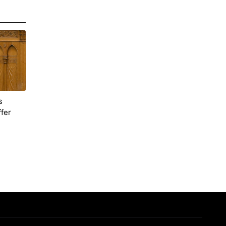
s
ffer