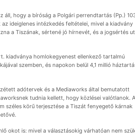
z áll, hogy a bíróság a Polgári perrendtartás (Pp.) 103
az ideiglenes intézkedés feltételei, mivel a kiadvány
zna a Tiszának, sértené jó hírnevét, és a jogsértés u
rt. kiadványa homlokegyenest ellenkező tartalmú
ikájával szemben, és napokon belül 4,1 millió háztart
özzétett adótervek és a Mediaworks által bemutatott
worksnek tudnia kellett, hogy közlései valótlanok. 
om széles körű terjesztése a Tiszát fenyegető kárnak
hetővé.
lő okot is: mivel a választásokig várhatóan nem szül