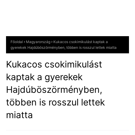
Főoldal
Magyarország
Kukacos csokimikulást kaptak a
gyerekek Hajdúböszörményben, többen is rosszul lettek miatta
Kukacos csokimikulást
kaptak a gyerekek
Hajdúböszörményben,
többen is rosszul lettek
miatta