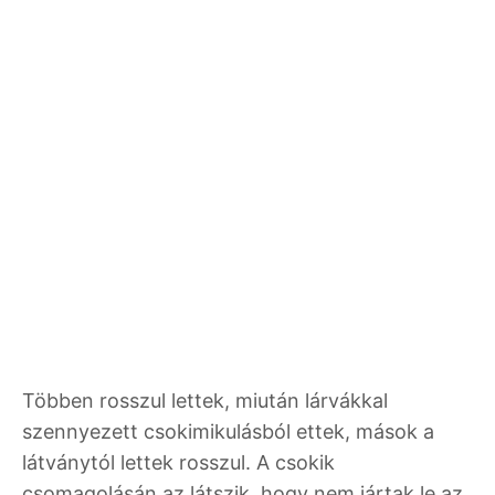
Többen rosszul lettek, miután lárvákkal
szennyezett csokimikulásból ettek, mások a
látványtól lettek rosszul. A csokik
csomagolásán az látszik, hogy nem jártak le az