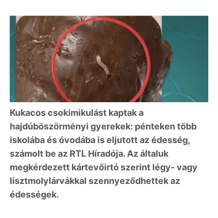
Kukacos csokimikulást kaptak a
hajdúböszörményi gyerekek: pénteken több
iskolába és óvodába is eljutott az édesség,
számolt be az RTL Híradója. Az általuk
megkérdezett kártevőirtó szerint légy- vagy
lisztmolylárvákkal szennyeződhettek az
édességek.