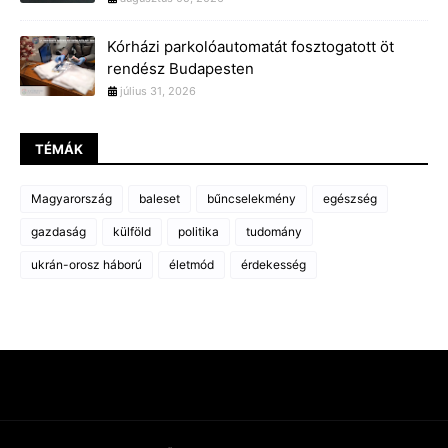
Kórházi parkolóautomatát fosztogatott öt
rendész Budapesten
július 31, 2026
TÉMÁK
Magyarország
baleset
bűncselekmény
egészség
gazdaság
külföld
politika
tudomány
ukrán-orosz háború
életmód
érdekesség