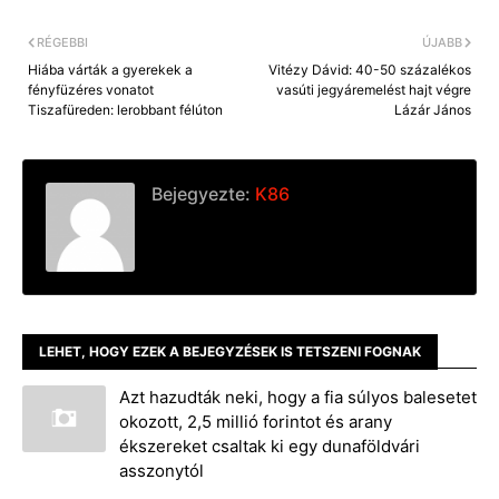
k
e
k
r
RÉGEBBI
ÚJABB
Hiába várták a gyerekek a
Vitézy Dávid: 40-50 százalékos
fényfüzéres vonatot
vasúti jegyáremelést hajt végre
Tiszafüreden: lerobbant félúton
Lázár János
Bejegyezte:
K86
LEHET, HOGY EZEK A BEJEGYZÉSEK IS TETSZENI FOGNAK
Azt hazudták neki, hogy a fia súlyos balesetet
okozott, 2,5 millió forintot és arany
ékszereket csaltak ki egy dunaföldvári
asszonytól