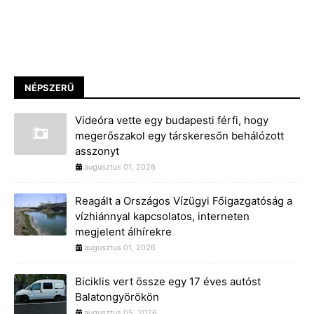
NÉPSZERŰ
Videóra vette egy budapesti férfi, hogy
megerőszakol egy társkeresőn behálózott
asszonyt
augusztus 01, 2026
Reagált a Országos Vízügyi Főigazgatóság a
vízhiánnyal kapcsolatos, interneten
megjelent álhírekre
augusztus 01, 2026
Biciklis vert össze egy 17 éves autóst
Balatongyörökön
augusztus 05, 2026