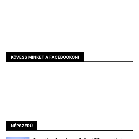
KÖVESS MINKET A FACEBOOKON!
NÉPSZERŰ