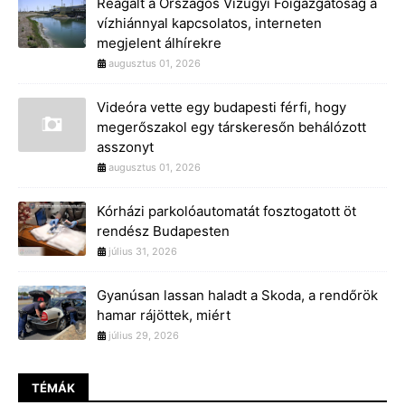
Reagált a Országos Vízügyi Főigazgatóság a
vízhiánnyal kapcsolatos, interneten
megjelent álhírekre
augusztus 01, 2026
Videóra vette egy budapesti férfi, hogy
megerőszakol egy társkeresőn behálózott
asszonyt
augusztus 01, 2026
Kórházi parkolóautomatát fosztogatott öt
rendész Budapesten
július 31, 2026
Gyanúsan lassan haladt a Skoda, a rendőrök
hamar rájöttek, miért
július 29, 2026
TÉMÁK