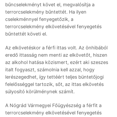
bűncselekményt követ el, megvalósítja a
terrorcselekmény bűntettét. Ha ilyen
cselekménnyel fenyegetőzik, a
terrorcselekmény elkövetésével fenyegetés
bűntettét követi el.
Az elkövetéskor a férfi ittas volt. Az önhibából
eredő ittasság nem menti az elkövetőt, hiszen
az alkohol hatása közismert, ezért aki szeszes
italt fogyaszt, számolnia kell azzal, hogy
lerészegedhet, így tettéért teljes büntetőjogi
felelősséggel tartozik, sőt, az ittas elkövetés
súlyosító körülménynek számít.
A Nógrád Vármegyei Főügyészség a férfit a
terrorcselekmény elkövetésével fenyegetés