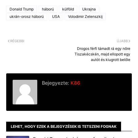
c
s
a
p
e
s
i
y
Donald Trump
háború
külföld
Ukrajna
b
e
l
L
o
n
i
ukrán-orosz háború
USA
Volodimir Zelenszkij
o
g
n
k
e
k
r
RÉGEBBI
ÚJABB
Drogos férfi támadt rá egy nőre
Tiszakécskén, majd ellopott egy
autót és kiugrott belőle
Bejegyezte:
K86
LEHET, HOGY EZEK A BEJEGYZÉSEK IS TETSZENI FOGNAK