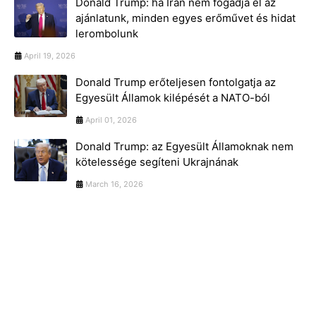
Donald Trump: ha Irán nem fogadja el az
ajánlatunk, minden egyes erőművet és hidat
lerombolunk
April 19, 2026
Donald Trump erőteljesen fontolgatja az
Egyesült Államok kilépését a NATO-ból
April 01, 2026
Donald Trump: az Egyesült Államoknak nem
kötelessége segíteni Ukrajnának
March 16, 2026