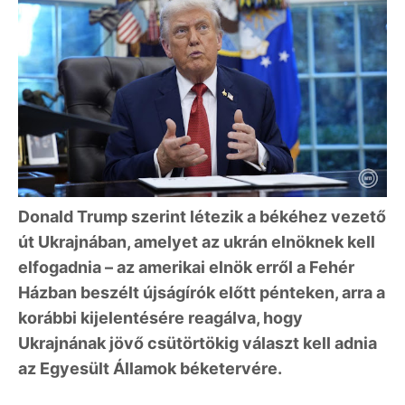
Donald Trump szerint létezik a békéhez vezető
út Ukrajnában, amelyet az ukrán elnöknek kell
elfogadnia – az amerikai elnök erről a Fehér
Házban beszélt újságírók előtt pénteken, arra a
korábbi kijelentésére reagálva, hogy
Ukrajnának jövő csütörtökig választ kell adnia
az Egyesült Államok béketervére.