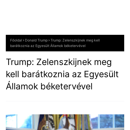
Főoldal
Donald Trump
Trump: Zelenszkijnek meg kell
barátkoznia az Egyesült Államok béketervével
Trump: Zelenszkijnek meg
kell barátkoznia az Egyesült
Államok béketervével