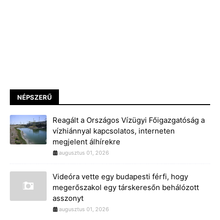
NÉPSZERŰ
Reagált a Országos Vízügyi Főigazgatóság a
vízhiánnyal kapcsolatos, interneten
megjelent álhírekre
augusztus 01, 2026
Videóra vette egy budapesti férfi, hogy
megerőszakol egy társkeresőn behálózott
asszonyt
augusztus 01, 2026