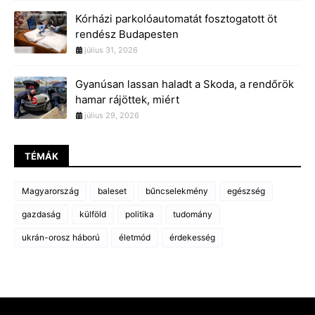
Kórházi parkolóautomatát fosztogatott öt
rendész Budapesten
július 31, 2026
Gyanúsan lassan haladt a Skoda, a rendőrök
hamar rájöttek, miért
július 29, 2026
TÉMÁK
Magyarország
baleset
bűncselekmény
egészség
gazdaság
külföld
politika
tudomány
ukrán-orosz háború
életmód
érdekesség