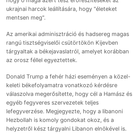
hogy ő maga azért tesz erőfeszítéseket az
ukrajnai harcok leállítására, hogy "életeket
mentsen meg".
Az amerikai adminisztráció és hadsereg magas
rangú tisztségviselői csütörtökön Kijevben
tárgyaltak a békejavaslatról, amelyet korábban
az orosz féllel egyeztettek.
Donald Trump a fehér házi eseményen a közel-
keleti békefolyamatra vonatkozó kérdésre
válaszolva megerősítette, hogy cél a Hamász és
egyéb fegyveres szervezetek teljes
lefegyverzése. Megjegyezte, hogy a libanoni
Hezbollah is komoly gondokat okoz, és a
helyzetről kész tárgyalni Libanon elnökével is.