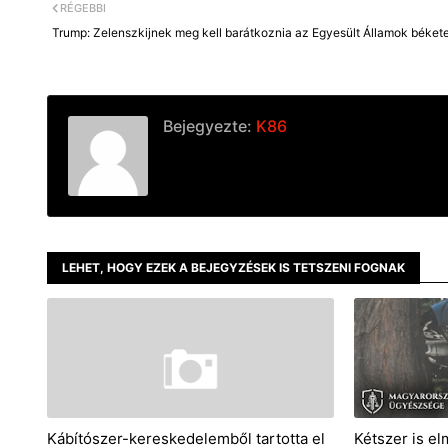
r
RÉGEBBI
Trump: Zelenszkijnek meg kell barátkoznia az Egyesült Államok béket
Bejegyezte:
K86
LEHET, HOGY EZEK A BEJEGYZÉSEK IS TETSZENI FOGNAK
Kábítószer-kereskedelemből tartotta el
Kétszer is el