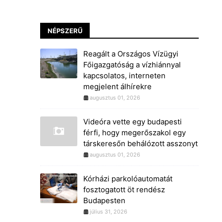
NÉPSZERŰ
Reagált a Országos Vízügyi
Főigazgatóság a vízhiánnyal
kapcsolatos, interneten
megjelent álhírekre
augusztus 01, 2026
Videóra vette egy budapesti
férfi, hogy megerőszakol egy
társkeresőn behálózott asszonyt
augusztus 01, 2026
Kórházi parkolóautomatát
fosztogatott öt rendész
Budapesten
július 31, 2026