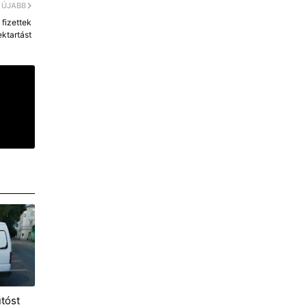
ÚJABB
 fizettek
ktartást
utóst