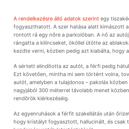
A rendelkezésre álló adatok szerint
egy tiszaké
fogyaszthatott. A szer hatása alatt kimászott 
rontott rá egy nőre a parkolóban. A nő az autó
rángatta a kilincseket, ököllel ütötte az ablak
kezdte verni, közben pedig azt kiabálta, hogy a
A sértett elindította az autót, a férfi pedig hát
Ezt követően, mintha mi sem történt volna, to
autót, amelyben a tulajdonos – pakolás közben –
nagyjából 300 méterrel távolabb menet közben k
rendőrök kiérkezéséig.
Az egyenruhások a férfit szakellátás után őrize
hogy kristályt fogyasztott, hallucinált, és cs