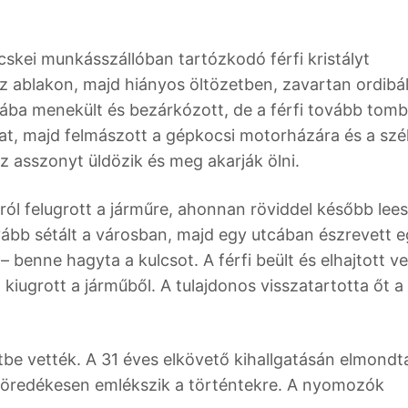
cskei munkásszállóban tartózkodó férfi kristályt
az ablakon, majd hiányos öltözetben, zavartan ordibá
jába menekült és bezárkózott, de a férfi tovább tomb
okat, majd felmászott a gépkocsi motorházára és a sz
z asszonyt üldözik és meg akarják ölni.
ulról felugrott a járműre, ahonnan röviddel később lees
vább sétált a városban, majd egy utcában észrevett 
 benne hagyta a kulcsot. A férfi beült és elhajtott ve
iugrott a járműből. A tulajdonos visszatartotta őt a
tbe vették. A 31 éves elkövető kihallgatásán elmondt
ak töredékesen emlékszik a történtekre. A nyomozók