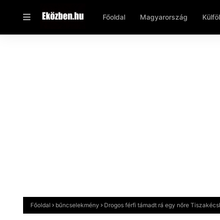
Főoldal
Magyarország
Külfö
Főoldal
bűncselekmény
Drogos férfi támadt rá egy nőre Tiszakécsk