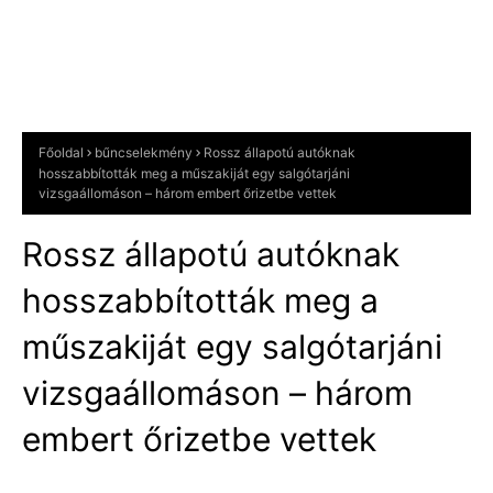
Főoldal
bűncselekmény
Rossz állapotú autóknak
hosszabbították meg a műszakiját egy salgótarjáni
vizsgaállomáson – három embert őrizetbe vettek
Rossz állapotú autóknak
hosszabbították meg a
műszakiját egy salgótarjáni
vizsgaállomáson – három
embert őrizetbe vettek