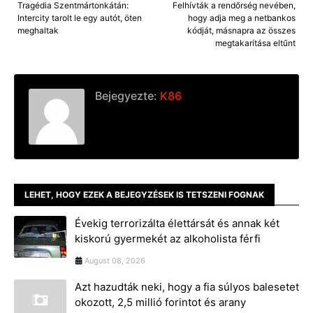
Tragédia Szentmártonkátán:
Felhívták a rendőrség nevében,
Intercity tarolt le egy autót, öten
hogy adja meg a netbankos
meghaltak
kódját, másnapra az összes
megtakarítása eltűnt
Bejegyezte:
K86
LEHET, HOGY EZEK A BEJEGYZÉSEK IS TETSZENI FOGNAK
Évekig terrorizálta élettársát és annak két
kiskorú gyermekét az alkoholista férfi
August 08, 2026
Azt hazudták neki, hogy a fia súlyos balesetet
okozott, 2,5 millió forintot és arany