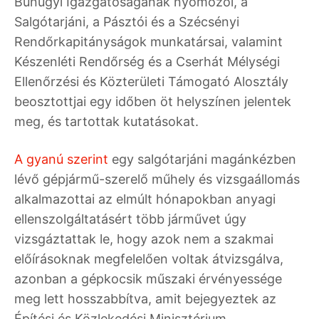
Bűnügyi Igazgatóságának nyomozói, a
Salgótarjáni, a Pásztói és a Szécsényi
Rendőrkapitányságok munkatársai, valamint
Készenléti Rendőrség és a Cserhát Mélységi
Ellenőrzési és Közterületi Támogató Alosztály
beosztottjai egy időben öt helyszínen jelentek
meg, és tartottak kutatásokat.
A gyanú szerint
egy salgótarjáni magánkézben
lévő gépjármű-szerelő műhely és vizsgaállomás
alkalmazottai az elmúlt hónapokban anyagi
ellenszolgáltatásért több járművet úgy
vizsgáztattak le, hogy azok nem a szakmai
előírásoknak megfelelően voltak átvizsgálva,
azonban a gépkocsik műszaki érvényessége
meg lett hosszabbítva, amit bejegyeztek az
Építési és Közlekedési Minisztérium