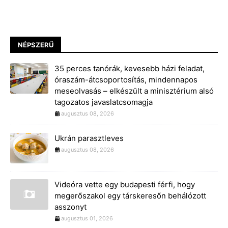
NÉPSZERŰ
35 perces tanórák, kevesebb házi feladat,
óraszám-átcsoportosítás, mindennapos
meseolvasás – elkészült a minisztérium alsó
tagozatos javaslatcsomagja
augusztus 08, 2026
Ukrán parasztleves
augusztus 08, 2026
Videóra vette egy budapesti férfi, hogy
megerőszakol egy társkeresőn behálózott
asszonyt
augusztus 01, 2026