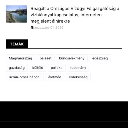
Reagált a Országos Vízügyi Főigazgatóság a
vízhiánnyal kapcsolatos, interneten
megjelent álhírekre
augusztus 01, 2026
TÉMÁK
Magyarország
baleset
bűncselekmény
egészség
gazdaság
külföld
politika
tudomány
ukrán-orosz háború
életmód
érdekesség