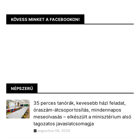
KÖVESS MINKET A FACEBOOKON!
NÉPSZERŰ
35 perces tanórák, kevesebb házi feladat,
óraszám-átcsoportosítás, mindennapos
meseolvasás – elkészült a minisztérium alsó
tagozatos javaslatcsomagja
augusztus 08, 2026