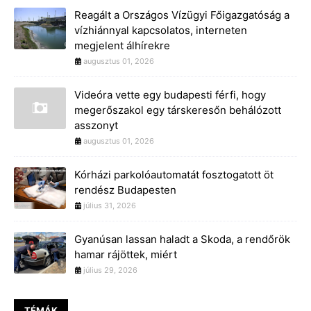
Reagált a Országos Vízügyi Főigazgatóság a
vízhiánnyal kapcsolatos, interneten
megjelent álhírekre
augusztus 01, 2026
Videóra vette egy budapesti férfi, hogy
megerőszakol egy társkeresőn behálózott
asszonyt
augusztus 01, 2026
Kórházi parkolóautomatát fosztogatott öt
rendész Budapesten
július 31, 2026
Gyanúsan lassan haladt a Skoda, a rendőrök
hamar rájöttek, miért
július 29, 2026
TÉMÁK