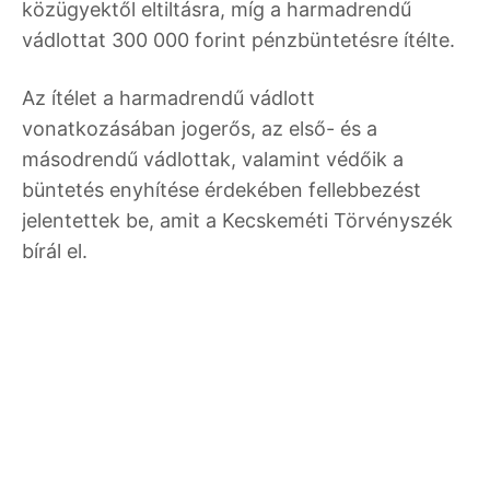
közügyektől eltiltásra, míg a harmadrendű
vádlottat 300 000 forint pénzbüntetésre ítélte.
Az ítélet a harmadrendű vádlott
vonatkozásában jogerős, az első- és a
másodrendű vádlottak, valamint védőik a
büntetés enyhítése érdekében fellebbezést
jelentettek be, amit a Kecskeméti Törvényszék
bírál el.