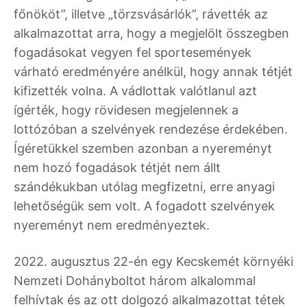
főnököt”, illetve „törzsvásárlók”, rávették az
alkalmazottat arra, hogy a megjelölt összegben
fogadásokat vegyen fel sportesemények
várható eredményére anélkül, hogy annak tétjét
kifizették volna. A vádlottak valótlanul azt
ígérték, hogy rövidesen megjelennek a
lottózóban a szelvények rendezése érdekében.
Ígéretükkel szemben azonban a nyereményt
nem hozó fogadások tétjét nem állt
szándékukban utólag megfizetni, erre anyagi
lehetőségük sem volt. A fogadott szelvények
nyereményt nem eredményeztek.
2022. augusztus 22-én egy Kecskemét környéki
Nemzeti Dohányboltot három alkalommal
felhívtak és az ott dolgozó alkalmazottat tétek