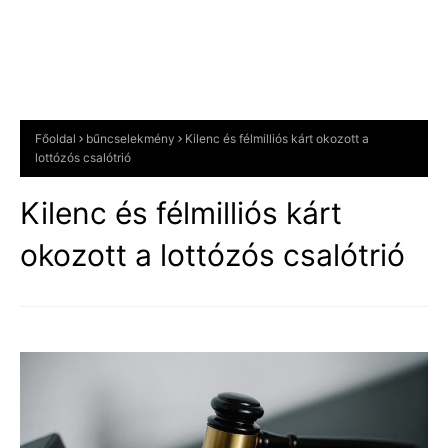
Főoldal
bűncselekmény
Kilenc és félmilliós kárt okozott a
lottózós csalótrió
Kilenc és félmilliós kárt
okozott a lottózós csalótrió