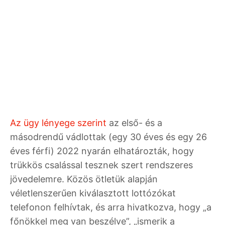
Az ügy lényege szerint
az első- és a
másodrendű vádlottak (egy 30 éves és egy 26
éves férfi) 2022 nyarán elhatározták, hogy
trükkös csalással tesznek szert rendszeres
jövedelemre. Közös ötletük alapján
véletlenszerűen kiválasztott lottózókat
telefonon felhívtak, és arra hivatkozva, hogy „a
főnökkel meg van beszélve”, „ismerik a