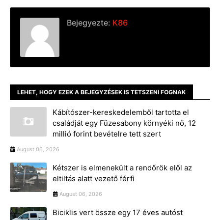
Bejegyezte:
K86
LEHET, HOGY EZEK A BEJEGYZÉSEK IS TETSZENI FOGNAK
Kábítószer-kereskedelemből tartotta el
családját egy Füzesabony környéki nő, 12
millió forint bevételre tett szert
August 06, 2026
Kétszer is elmenekült a rendőrök elől az
eltiltás alatt vezető férfi
August 06, 2026
Biciklis vert össze egy 17 éves autóst