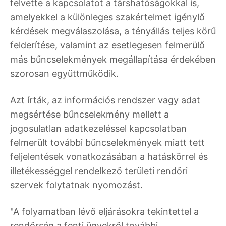
felvette a kapcsolatot a társhatóságokkal is,
amelyekkel a különleges szakértelmet igénylő
kérdések megválaszolása, a tényállás teljes körű
felderítése, valamint az esetlegesen felmerülő
más bűncselekmények megállapítása érdekében
szorosan együttműködik.
Azt írták, az információs rendszer vagy adat
megsértése bűncselekmény mellett a
jogosulatlan adatkezeléssel kapcsolatban
felmerült további bűncselekmények miatt tett
feljelentések vonatkozásában a hatáskörrel és
illetékességgel rendelkező területi rendőri
szervek folytatnak nyomozást.
"A folyamatban lévő eljárásokra tekintettel a
rendőrség a fenti ügyekről további