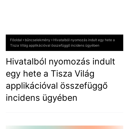
Főoldal
bűncselekmény
Hivatalból nyomozás indult egy hete a
Tisza Világ applikációval összefüggő incidens ügyében
Hivatalból nyomozás indult
egy hete a Tisza Világ
applikációval összefüggő
incidens ügyében