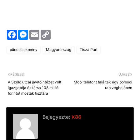
F
M
E
C
a
e
m
o
c
s
a
p
e
s
i
y
bűncselekmény
Magyarország
Tisza Párt
b
e
l
L
o
n
i
o
g
n
k
e
k
r
RÉGEBBI
ÚJABB
A Szőlő utcai javítóintézet volt
Mobiltelefont találtak egy borsodi
igazgatója és társa 108 millió
rab végbelében
forintot mostak tisztára
Bejegyezte:
K86