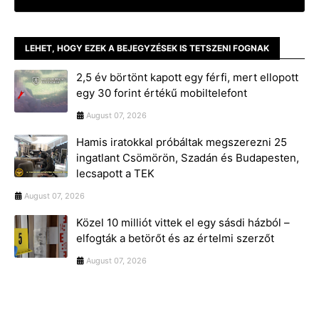
LEHET, HOGY EZEK A BEJEGYZÉSEK IS TETSZENI FOGNAK
2,5 év börtönt kapott egy férfi, mert ellopott
egy 30 forint értékű mobiltelefont
August 07, 2026
Hamis iratokkal próbáltak megszerezni 25
ingatlant Csömörön, Szadán és Budapesten,
lecsapott a TEK
August 07, 2026
Közel 10 milliót vittek el egy sásdi házból –
elfogták a betörőt és az értelmi szerzőt
August 07, 2026