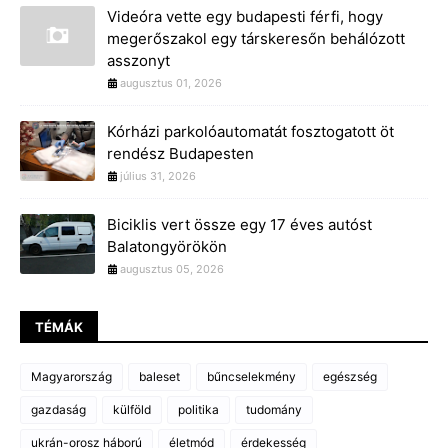
Videóra vette egy budapesti férfi, hogy
megerőszakol egy társkeresőn behálózott
asszonyt
augusztus 01, 2026
Kórházi parkolóautomatát fosztogatott öt
rendész Budapesten
július 31, 2026
Biciklis vert össze egy 17 éves autóst
Balatongyörökön
augusztus 05, 2026
TÉMÁK
Magyarország
baleset
bűncselekmény
egészség
gazdaság
külföld
politika
tudomány
ukrán-orosz háború
életmód
érdekesség