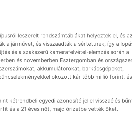
ípusról leszerelt rendszámtáblákat helyeztek el, és a
 a járművet, és visszaadták a sértettnek, így a lopás
űjtés és a szakszerű kamerafelvétel-elemzés során a
óberben és novemberben Esztergomban és országsze
ől szerszámokat, akkumulátorokat, barkácsgépeket,
bűncselekményekkel okozott kár több millió forint, és
nt kétrendbeli egyedi azonosító jellel visszaélés bűn
rfit és a 21 éves nőt, majd őrizetbe vették őket.