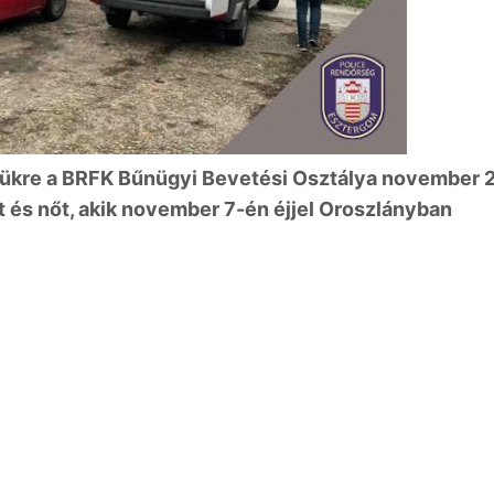
sükre a BRFK Bűnügyi Bevetési Osztálya november 
fit és nőt, akik november 7-én éjjel Oroszlányban