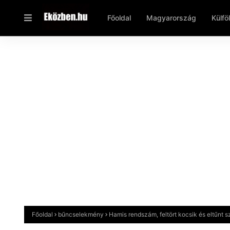
Főoldal
Magyarország
Külfö
Főoldal
bűncselekmény
Hamis rendszám, feltört kocsik és eltűnt