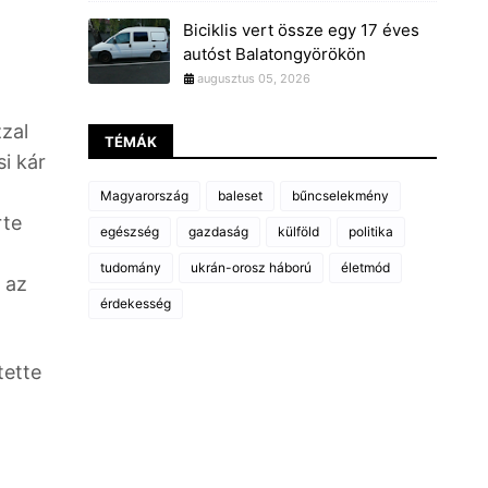
Biciklis vert össze egy 17 éves
autóst Balatongyörökön
augusztus 05, 2026
zzal
TÉMÁK
i kár
Magyarország
baleset
bűncselekmény
rte
egészség
gazdaság
külföld
politika
tudomány
ukrán-orosz háború
életmód
 az
érdekesség
tette