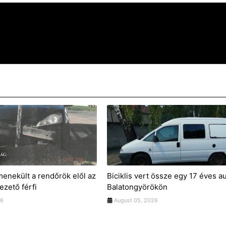
menekült a rendőrök elől az
Biciklis vert össze egy 17 éves a
vezető férfi
Balatongyörökön
26
August 05, 2026