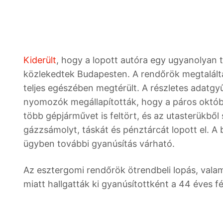
Kiderült
, hogy a lopott autóra egy ugyanolyan t
közlekedtek Budapesten. A rendőrök megtalálták
teljes egészében megtérült. A részletes adatgy
nyomozók megállapították, hogy a páros okt
több gépjárművet is feltört, és az utasterükb
gázzsámolyt, táskát és pénztárcát lopott el. A 
ügyben további gyanúsítás várható.
Az esztergomi rendőrök ötrendbeli lopás, valami
miatt hallgatták ki gyanúsítottként a 44 éves fé