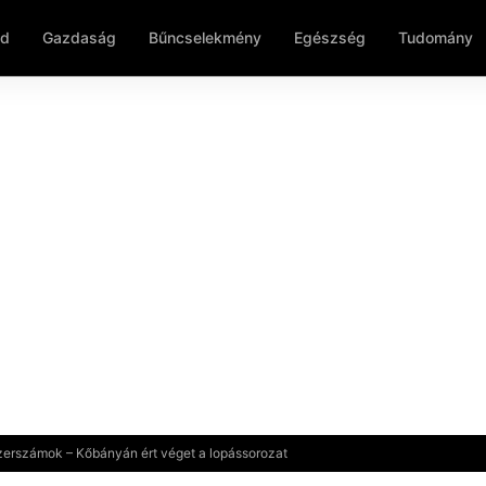
ld
Gazdaság
Bűncselekmény
Egészség
Tudomány
 szerszámok – Kőbányán ért véget a lopássorozat