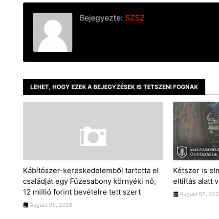
Bejegyezte:
SZSZ
LEHET, HOGY EZEK A BEJEGYZÉSEK IS TETSZENI FOGNAK
Kábítószer-kereskedelemből tartotta el
Kétszer is el
családját egy Füzesabony környéki nő,
eltiltás alatt 
12 millió forint bevételre tett szert
August 06, 20
August 06, 2026