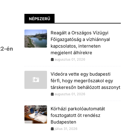
NÉPSZERŰ
Reagált a Országos Vízügyi
Főigazgatóság a vízhiánnyal
kapcsolatos, interneten
22-én
megjelent álhírekre
augusztus 01, 2026
Videóra vette egy budapesti
férfi, hogy megerőszakol egy
társkeresőn behálózott asszonyt
augusztus 01, 2026
Kórházi parkolóautomatát
fosztogatott öt rendész
Budapesten
július 31, 2026