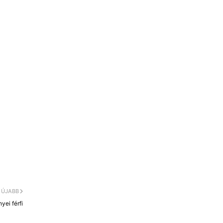
ÚJABB
yei férfi