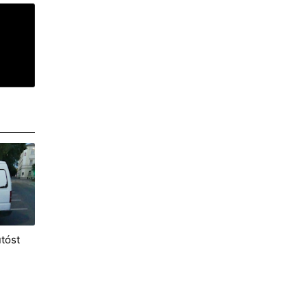
utóst