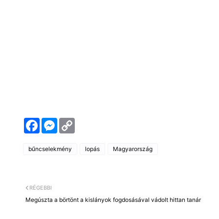
F
M
C
a
e
o
c
s
p
e
s
y
bűncselekmény
lopás
Magyarország
b
e
L
o
n
i
o
g
n
k
e
k
r
RÉGEBBI
Megúszta a börtönt a kislányok fogdosásával vádolt hittan tanár