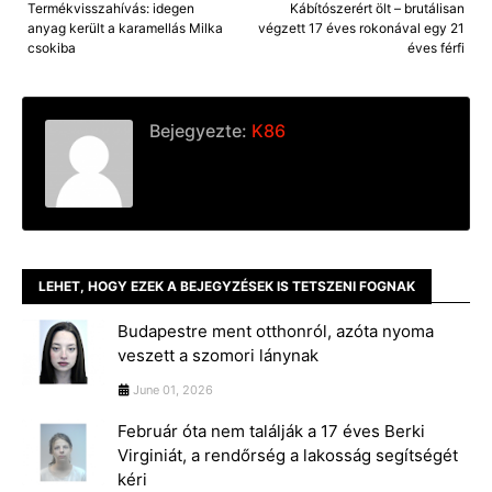
Termékvisszahívás: idegen
Kábítószerért ölt – brutálisan
anyag került a karamellás Milka
végzett 17 éves rokonával egy 21
csokiba
éves férfi
Bejegyezte:
K86
LEHET, HOGY EZEK A BEJEGYZÉSEK IS TETSZENI FOGNAK
Budapestre ment otthonról, azóta nyoma
veszett a szomori lánynak
June 01, 2026
Február óta nem találják a 17 éves Berki
Virginiát, a rendőrség a lakosság segítségét
kéri