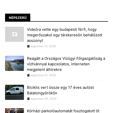
NÉPSZERŰ
Videóra vette egy budapesti férfi, hogy
megerőszakol egy társkeresőn behálózott
asszonyt
augusztus 01, 2026
Reagált a Országos Vízügyi Főigazgatóság a
vízhiánnyal kapcsolatos, interneten
megjelent álhírekre
augusztus 01, 2026
Biciklis vert össze egy 17 éves autóst
Balatongyörökön
augusztus 05, 2026
Kórházi parkolóautomatát fosztogatott öt