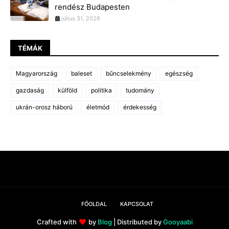
rendész Budapesten
július 31, 2026
TÉMÁK
Magyarország
baleset
bűncselekmény
egészség
gazdaság
külföld
politika
tudomány
ukrán-orosz háború
életmód
érdekesség
FŐOLDAL
KAPCSOLAT
Crafted with
by
Blog
| Distributed by
Gooyaabi