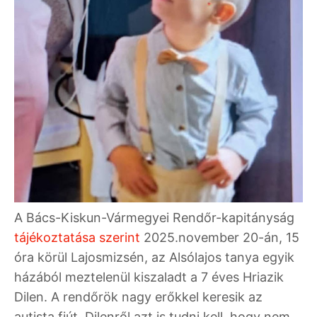
A Bács-Kiskun-Vármegyei Rendőr-kapitányság
tájékoztatása szerint
2025.november 20-án, 15
óra körül Lajosmizsén, az Alsólajos tanya egyik
házából meztelenül kiszaladt a 7 éves Hriazik
Dilen. A rendőrök nagy erőkkel keresik az
autista fiút. Dilenről azt is tudni kell, hogy nem