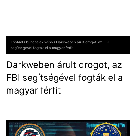
Főoldal
bűncselekmény
Darkweben árult drogot, az FBI
segítségével fogták el a magyar férfit
Darkweben árult drogot, az
FBI segítségével fogták el a
magyar férfit