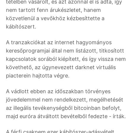
tételben vásárolt, és azt azonnal el is adta, így
nem tartott fenn árukészletet, hanem
közvetlenül a vevőkhöz kézbesíttette a
kábítószert.
A tranzakciókat az internet hagyományos
keresőprogramjai által nem listázott, titkosított
kapcsolatok sorából kiépített, és így vissza nem
követhető, az úgynevezett darknet virtuális
piacterein hajtotta végre.
A vádlott ebben az időszakban törvényes
jövedelemmel nem rendelkezett, megélhetését
az illegális tevékenységből bitcoinban befolyt,
majd euróra átváltott bevételből fedezte - írták.
A férfi csaknem ezer kábítószer-adásvételt