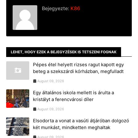
Bejegyezte:
K86
LEHET, HOGY EZEK A BEJEGYZÉSEK IS TETSZENI FOGNAK
Pépes étel helyett rizses ragut kapott egy
beteg a szekszárdi kórházban, megfulladt
August 09, 2026
Egy általános iskola mellett is árulta a
kristályt a ferencvárosi díler
August 09, 2026
Elsodorta a vonat a vasúti átjáróban dolgozó
két munkást, mindketten meghaltak
August 09, 2026