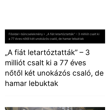
Főoldal
bűncselekmény
„A fiát letartóztatták” – 3 milliót csalt ki
a 77 éves nőtől két unokázós csaló, de hamar lebuktak
„A fiát letartóztatták” – 3
milliót csalt ki a 77 éves
nőtől két unokázós csaló, de
hamar lebuktak