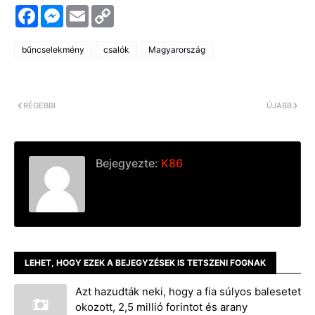
F
M
E
C
a
e
m
o
c
s
a
p
e
s
i
y
bűncselekmény
csalók
Magyarország
b
e
l
L
o
n
i
o
g
n
k
e
k
r
RÉGEBBI
ÚJABB
Bejegyezte:
K86
LEHET, HOGY EZEK A BEJEGYZÉSEK IS TETSZENI FOGNAK
Azt hazudták neki, hogy a fia súlyos balesetet
okozott, 2,5 millió forintot és arany