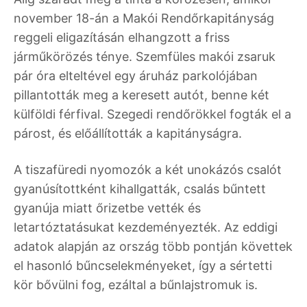
november 18-án a Makói Rendőrkapitányság
reggeli eligazításán elhangzott a friss
járműkörözés ténye. Szemfüles makói zsaruk
pár óra elteltével egy áruház parkolójában
pillantották meg a keresett autót, benne két
külföldi férfival. Szegedi rendőrökkel fogták el a
párost, és előállították a kapitányságra.
A tiszafüredi nyomozók a két unokázós csalót
gyanúsítottként kihallgatták, csalás bűntett
gyanúja miatt őrizetbe vették és
letartóztatásukat kezdeményezték. Az eddigi
adatok alapján az ország több pontján követtek
el hasonló bűncselekményeket, így a sértetti
kör bővülni fog, ezáltal a bűnlajstromuk is.