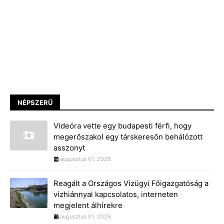
NÉPSZERŰ
Videóra vette egy budapesti férfi, hogy
megerőszakol egy társkeresőn behálózott
asszonyt
augusztus 01, 2026
Reagált a Országos Vízügyi Főigazgatóság a
vízhiánnyal kapcsolatos, interneten
megjelent álhírekre
augusztus 01, 2026