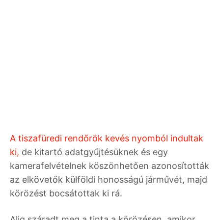
A tiszafüredi rendőrök kevés nyomból indultak
ki,
de kitartó adatgyűjtésüknek és egy
kamerafelvételnek köszönhetően azonosították
az elkövetők külföldi honosságú járművét, majd
körözést bocsátottak ki rá.
Alig száradt meg a tinta a körözésen, amikor