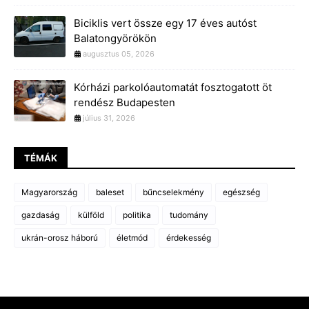
Biciklis vert össze egy 17 éves autóst
Balatongyörökön
augusztus 05, 2026
Kórházi parkolóautomatát fosztogatott öt
rendész Budapesten
július 31, 2026
TÉMÁK
Magyarország
baleset
bűncselekmény
egészség
gazdaság
külföld
politika
tudomány
ukrán-orosz háború
életmód
érdekesség