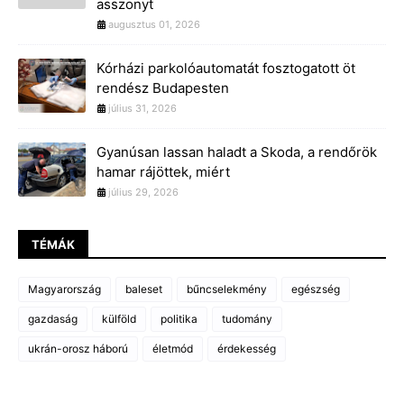
asszonyt
augusztus 01, 2026
Kórházi parkolóautomatát fosztogatott öt
rendész Budapesten
július 31, 2026
Gyanúsan lassan haladt a Skoda, a rendőrök
hamar rájöttek, miért
július 29, 2026
TÉMÁK
Magyarország
baleset
bűncselekmény
egészség
gazdaság
külföld
politika
tudomány
ukrán-orosz háború
életmód
érdekesség