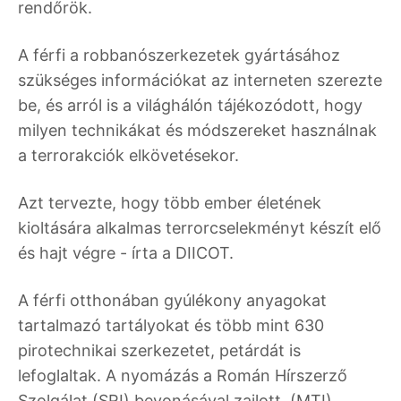
rendőrök.
A férfi a robbanószerkezetek gyártásához
szükséges információkat az interneten szerezte
be, és arról is a világhálón tájékozódott, hogy
milyen technikákat és módszereket használnak
a terrorakciók elkövetésekor.
Azt tervezte, hogy több ember életének
kioltására alkalmas terrorcselekményt készít elő
és hajt végre - írta a DIICOT.
A férfi otthonában gyúlékony anyagokat
tartalmazó tartályokat és több mint 630
pirotechnikai szerkezetet, petárdát is
lefoglaltak. A nyomázás a Román Hírszerző
Szolgálat (SRI) bevonásával zajlott. (MTI)