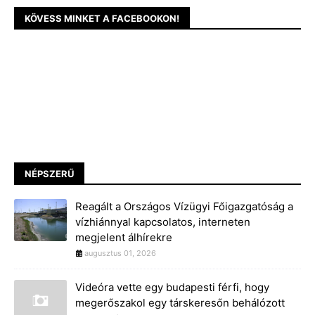
KÖVESS MINKET A FACEBOOKON!
NÉPSZERŰ
Reagált a Országos Vízügyi Főigazgatóság a
vízhiánnyal kapcsolatos, interneten
megjelent álhírekre
augusztus 01, 2026
Videóra vette egy budapesti férfi, hogy
megerőszakol egy társkeresőn behálózott