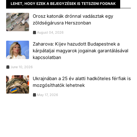
LEHET, HOGY EZEK A BEJEGYZÉSEK IS TETSZENI FOGNAK
Orosz katonák drónnal vadásztak egy
zöldségárusra Herszonban
August 04, 2026
Zaharova: Kijev hazudott Budapestnek a
kárpátaljai magyarok jogainak garantálásával
kapcsolatban
June 10, 2026
Ukrajnában a 25 év alatti hadköteles férfiak is
mozgósíthatók lehetnek
May 17, 2026