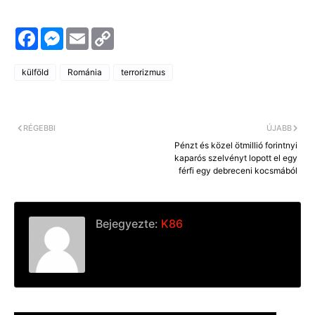
F
M
E
C
a
e
m
o
c
s
a
p
e
s
i
y
külföld
Románia
terrorizmus
b
e
l
L
o
n
i
o
g
n
k
e
k
r
RÉGEBBI
ÚJABB
Pénzt és közel ötmillió forintnyi
kaparós szelvényt lopott el egy
férfi egy debreceni kocsmából
Bejegyezte:
K86