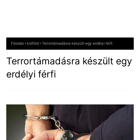
Főoldal
külföld
Terrortámadásra készült egy erdélyi férfi
Terrortámadásra készült egy
erdélyi férfi