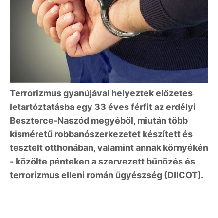
Terrorizmus gyanújával helyeztek előzetes
letartóztatásba egy 33 éves férfit az erdélyi
Beszterce-Naszód megyéből, miután több
kisméretű robbanószerkezetet készített és
tesztelt otthonában, valamint annak környékén
- közölte pénteken a szervezett bűnözés és
terrorizmus elleni román ügyészség (DIICOT).