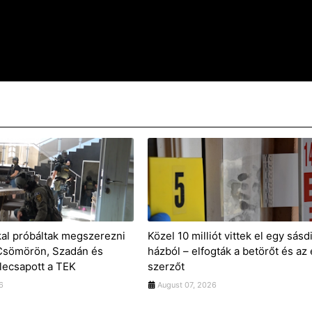
kal próbáltak megszerezni
Közel 10 milliót vittek el egy sásd
 Csömörön, Szadán és
házból – elfogták a betörőt és az 
lecsapott a TEK
szerzőt
6
August 07, 2026