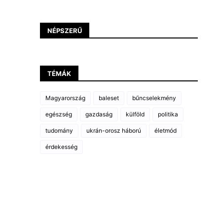
NÉPSZERŰ
TÉMÁK
Magyarország
baleset
bűncselekmény
egészség
gazdaság
külföld
politika
tudomány
ukrán-orosz háború
életmód
érdekesség