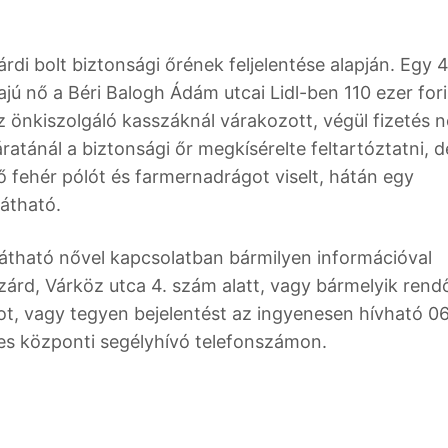
árdi bolt biztonsági őrének feljelentése alapján. Egy
ajú nő a Béri Balogh Ádám utcai Lidl-ben 110 ezer for
z önkiszolgáló kasszáknál várakozott, végül fizetés n
járatánál a biztonsági őr megkísérelte feltartóztatni, d
ő fehér pólót és farmernadrágot viselt, hátán egy
látható.
látható nővel kapcsolatban bármilyen információval
árd, Várköz utca 4. szám alatt, vagy bármelyik rendő
ot, vagy tegyen bejelentést az ingyenesen hívható 0
es központi segélyhívó telefonszámon.