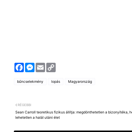
F
M
E
C
a
e
m
o
c
s
a
p
e
s
i
y
bűncselekmény
lopás
Magyarország
b
e
l
L
o
n
i
o
g
n
k
e
k
r
RÉGEBBI
Sean Carroll teoretikus fizikus állítja: megdönthetetlen a bizonyítéka, 
lehetetlen a halál utáni élet