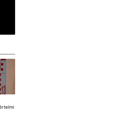
i
értelmi