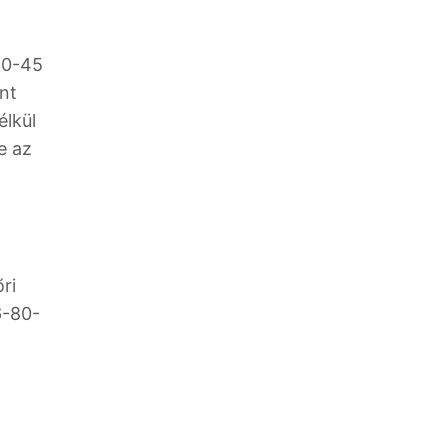
 40-45
int
élkül
e az
ri
6-80-