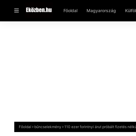
Főoldal
Magyarország
Külfö
Főoldal
bűncselekmény
110 ezer forintnyi árut próbált fizetés nélk