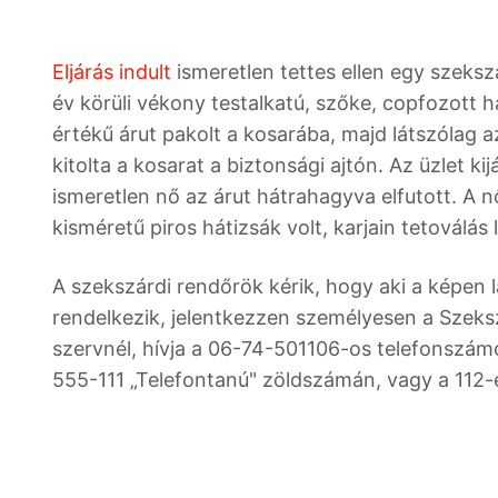
Eljárás indult
ismeretlen tettes ellen egy szeksz
év körüli vékony testalkatú, szőke, copfozott h
értékű árut pakolt a kosarába, majd látszólag a
kitolta a kosarat a biztonsági ajtón. Az üzlet ki
ismeretlen nő az árut hátrahagyva elfutott. A n
kisméretű piros hátizsák volt, karjain tetoválás 
A szekszárdi rendőrök kérik, hogy aki a képen 
rendelkezik, jelentkezzen személyesen a Szeksz
szervnél, hívja a 06-74-501106-os telefonszám
555-111 „Telefontanú" zöldszámán, vagy a 112-