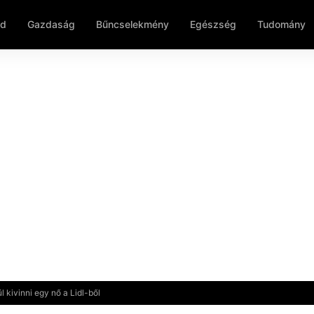
ld
Gazdaság
Bűncselekmény
Egészség
Tudomány
ül kivinni egy nő a Lidl-ből