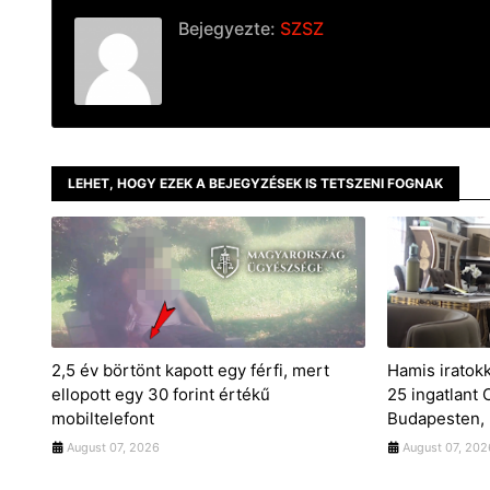
Bejegyezte:
SZSZ
LEHET, HOGY EZEK A BEJEGYZÉSEK IS TETSZENI FOGNAK
2,5 év börtönt kapott egy férfi, mert
Hamis iratok
ellopott egy 30 forint értékű
25 ingatlant
mobiltelefont
Budapesten, 
August 07, 2026
August 07, 202